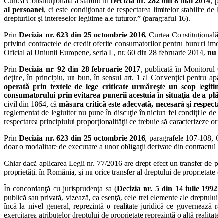
Curtea Constituţională a stabilit în
Decizia nr. 282 din 8 mai 2014
, 
al persoanei
, ci este condiţionat de respectarea limitelor stabilite 
drepturilor şi intereselor legitime ale tuturor.” (paragraful 16).
Prin
Decizia nr. 623 din 25 octombrie 2016
, Curtea Constituțional
privind contractele de credit oferite consumatorilor pentru bunuri i
Oficial al Uniunii Europene, seria L, nr. 60 din 28 februarie 2014,
nu 
Prin
Decizia nr. 92 din 28 februarie 2017
, publicată în Monitorul 
deţine, în principiu, un bun, în sensul art. 1 al Convenţiei pentru ap
operată prin textele de lege criticate urmăreşte un scop legit
consumatorului prin evitarea punerii acestuia în situaţia de a p
civil din 1864, că
măsura critică este adecvată, necesară şi respect
reglementat de legiuitor nu pune în discuţie în niciun fel condiţiile de d
respectarea principiului proporţionalităţii ce trebuie să caracterizeze o
Prin
Decizia nr. 623 din 25 octombrie 2016
, paragrafele 107-108, C
doar o modalitate de executare a unor obligaţii derivate din contractul d
Chiar dacă aplicarea Legii nr. 77/2016 are drept efect un transfer de p
proprietăţii în România, şi nu orice transfer al dreptului de proprietate c
În concordanţă cu jurisprudenţa sa (
Decizia nr. 5 din 14 iulie 1992
publică sau privată, vizează, ca esenţă, cele trei elemente ale dreptului
încă la nivel general, reprezintă o realitate juridică ce guvernează 
exercitarea atributelor dreptului de proprietate reprezintă o altă realita