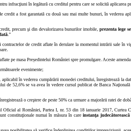
ru infracţiuni în legătură cu creditul pentru care se solicită aplicarea pr
 de credit a fost garantată cu două sau mai multe bunuri, în vederea apl
 credit, precum şi din devalorizarea bunurilor imobile,
prezenta lege se
 dată
.”
şi contractelor de credit aflate în derulare la momentul intrării sale în v
oare.
 aflate pe masa Președintelui României spre promulgare. Aceste amend
rmătoarele evenimente;
, aplicabil în vederea cumpărării monedei creditului, înregistrează la data
ntului de 52,6% se va avea în vedere cursul publicat de Banca Naţională a
ă înregistrează o creştere de peste 50% ca urmare a majorării ratei de dob
l Oficial al României, Partea I, nr. 53 din 18 ianuarie 2017, Curtea Cons
, sunt constituţionale numai în măsura în care
instanţa judecătorească a
ea posibilitatea să verifice îndeplinirea condiţiilor impreviziunii, aceste