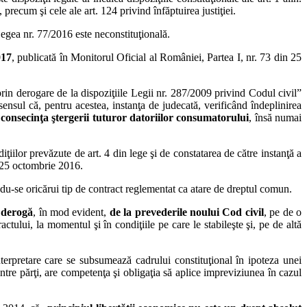
, precum şi cele ale art. 124 privind înfăptuirea justiţiei.
Legea nr. 77/2016 este neconstituţională.
017
, publicată în Monitorul Oficial al României, Partea I, nr. 73 din 25
prin derogare de la dispoziţiile Legii nr. 287/2009 privind Codul civil”
 sensul că, pentru acestea, instanţa de judecată, verificând îndeplinirea
u consecinţa ştergerii tuturor datoriilor consumatorului
, însă numai
iţiilor prevăzute de art. 4 din lege şi de constatarea de către instanţă a
in 25 octombrie 2016.
ndu-se oricărui tip de contract reglementat ca atare de dreptul comun.
,
derogă
, în mod evident,
de la prevederile noului Cod civil
, pe de o
actului, la momentul şi în condiţiile pe care le stabileşte şi, pe de altă
nterpretare care se subsumează cadrului constituţional în ipoteza unei
intre părţi, are competenţa şi obligaţia să aplice impreviziunea în cazul