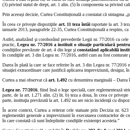
(3) privind statul de drept, art. 1 alin. (5) în componenta sa privind calit
Prin aceeași decizie, Curtea Constituțională a constatat că sintagma „p
În ceea ce priveşte dispoziţiile
art. 11 teza întâi
raportate la art. 3 te
ianuarie 2013, paragrafele 22-35, Curtea Constituțională a respins, ca 
Astfel, analizând şi coroborând prevederile Legii nr. 77/2016 cu cele a
practic,
Legea nr. 77/2016 a instituit o situaţie particulară pentru 
condiţiilor prevăzute de art. 4 din lege şi
constatând aplicabilă insti
în condiţiile art. 3 din Legea nr. 77/2016, astfel cum au fost conturat
Darea în plată la care se face referire în art. 3 din Legea nr. 77/2016 
situaţiei extraordinare care justifică aplicarea impreviziunii, desigur, 
Curtea a mai observat că
art. 1.492
cu denumirea marginală – Darea î
Legea nr. 77/2016
, fiind însă o lege specială, care reglementează stric
parte, de la art. 1.271 alin. (2) lit. b) teza a doua, în ceea ce priveşt
parte, instituţia prevăzută la art. 1.492 nu are nicio incidenţă cu dispoz
În acest context, Curtea a reiterat cele statuate prin Decizia nr. 62
reglementări generale a impreviziunii în executarea contractelor de cred
în care constată că sunt îndeplinite condiţiile existenţei acesteia.”