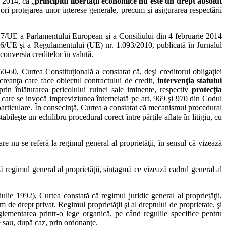
e 2014, că „
principiul libertăţii economice nu este un drept absolut
ori protejarea unor interese generale, precum şi asigurarea respectării
4/17/UE a Parlamentului European şi a Consiliului din 4 februarie 2014
/36/UE şi a Regulamentului (UE) nr. 1.093/2010, publicată în Jurnalul
 conversia creditelor în valută.
0-60, Curtea Constituțională a constatat că, deşi creditorul obligaţiei
 creanţa care face obiectul contractului de credit,
intervenţia statului
prin înlăturarea pericolului ruinei sale iminente, respectiv
protecţia
în care se invocă impreviziunea întemeiată pe art. 969 şi 970 din Codul
 particulare. În consecinţă, Curtea a constatat că mecanismul procedural
abileşte un echilibru procedural corect între părţile aflate în litigiu, cu
re nu se referă la regimul general al proprietăţii, în sensul că vizează
ă regimul general al proprietăţii, sintagmă ce vizează cadrul general al
ulie 1992), Curtea constată că regimul juridic general al proprietăţii,
m de drept privat. Regimul proprietăţii şi al dreptului de proprietate, şi
eglementarea printr-o lege organică, pe când regulile specifice pentru
re sau, după caz, prin ordonanţe.