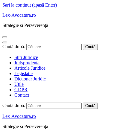
Sari la conținut (apasă Enter)
Lex-Avocatura.ro
Strategie și Perseverență
Caută după:
Stiri Juridice
Jurisprudenta
Articole Juridice
Legislatie
Dictionar Juridic
Utile
GDPR
Contact
Caută după:
Lex-Avocatura.ro
Strategie și Perseverență