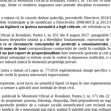
publicată în Monitorul Oficial al României, Partea I, nr. 530 din 16 iuli
de lege, limite ce urmăresc asigurarea unei anumite discipline economice 
ă a reţinut că, în cauzele deduse judecăţii, prevederile Directivei 201
mobile rezidenţiale şi de modificare a Directivelor 2008/48/CE şi 2013
au legătură cu ipoteza normativă a legii criticate
, ele referindu-se la
Oficial al României, Partea I, nr. 651 din 8 august 2017, paragrafele 5
ărarea drepturilor omului şi a libertăţilor fundamentale, reprezentat de
im ce se circumscrie conceptului de protecţie a consumatorului
, 
lăti sume de bani
corespunzătoare contractului de credit în condiţiile 
ă un just raport de proporţionalitate
între interesele generale şi cele
rept substanţial ce trebuie avute în vedere la depunerea notificării, ci st
rice măsură etatică în domeniul proprietăţii private.
urtea a statuat că Legea nr. 77/2016 reglementează situaţii specifice ca
e credit în ipoteza intervenirii impreviziunii.
roprietate, acest lucru nu semnifică faptul că legea în sine reglementeaz
a urmare a aplicării unor instituţii de drept civil.
, publicată în Monitorul Oficial al României, Partea I, nr. 173 din 22 i
 de proprietate: posesia, folosinţa, dispoziţia, fiind preponderent un regi
raporturile juridice de o valoare socială semnificativă care reclamă r
te juridică, de o importanţă mai mică, putând fi stabilită prin legi ordina