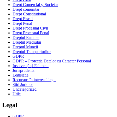
Drept Comercial și Societar
Drept comunitar
Drept Constitutional
Drept Fiscal
Drept Penal
Drept Procesual Civil
Drept Procesual Penal
Dreptul Familiei
Dreptul Mediului
Dreptul Muncii
Dreptul Transporturilor
GDPR
GDPR – Protecția Datelor cu Caracter Personal
Insolvență și Faliment
Jurisprudenta
Legislatie
Recursuri în interesul legii
Stiri Juridice
Uncategorized
Utile
Legal
GDPR