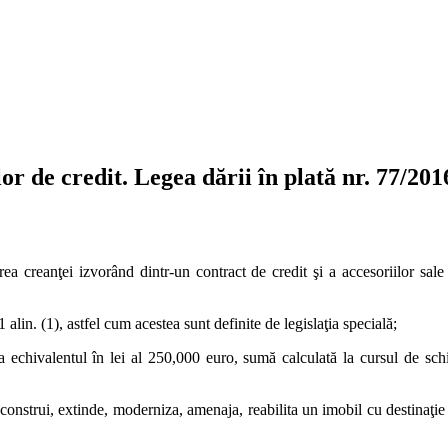
or de credit. Legea dării în plată nr. 77/201
erea creanţei izvorând dintr-un contract de credit şi a accesoriilor sal
 alin. (1), astfel cum acestea sunt definite de legislaţia specială;
echivalentul în lei al 250,000 euro, sumă calculată la cursul de sch
construi, extinde, moderniza, amenaja, reabilita un imobil cu destinaţie 