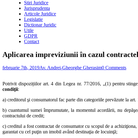
Stiri Juridice
Jurisprudenta
Articole Juridice
Legislatie
Dictionar Juridic
Utile
GDPR
Contact
Aplicarea impreviziunii în cazul contractel
februarie 7th, 2019
Av. Andrei-Gheorghe Gherasim
0 Comments
Potrivit dispozițiilor art. 4 din Legea nr. 77/2016, „(1) pentru sting
condiţii
:
a) creditorul şi consumatorul fac parte din categoriile prevăzute la art. 1
b) cuantumul sumei împrumutate, la momentul acordării, nu depăşea 
contractului de credit;
c) creditul a fost contractat de consumator cu scopul de a achiziţiona, 
garantat cu cel puţin un imobil având destinaţia de locuinţă;