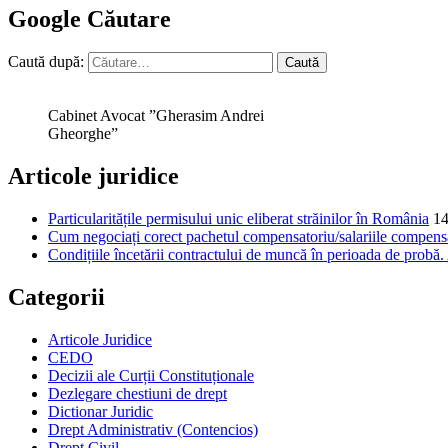
Google Căutare
Caută după:
Cabinet Avocat ”Gherasim Andrei
Gheorghe”
Articole juridice
Particularitățile permisului unic eliberat străinilor în România
14
Cum negociați corect pachetul compensatoriu/salariile compensat
Condițiile încetării contractului de muncă în perioada de probă
Categorii
Articole Juridice
CEDO
Decizii ale Curții Constituționale
Dezlegare chestiuni de drept
Dictionar Juridic
Drept Administrativ (Contencios)
Drept Civil