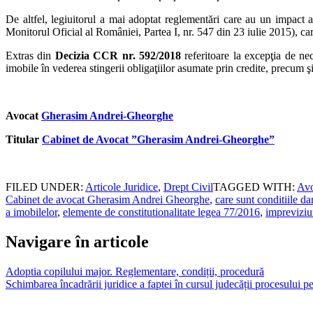
De altfel, legiuitorul a mai adoptat reglementări care au un impact 
Monitorul Oficial al României, Partea I, nr. 547 din 23 iulie 2015), car
Extras din
Decizia CCR nr. 592/2018
referitoare la excepţia de neco
imobile în vederea stingerii obligaţiilor asumate prin credite, precum 
Avocat
Gherasim Andrei-Gheorghe
Titular
Cabinet de Avocat ”Gherasim Andrei-Gheorghe”
FILED UNDER:
Articole Juridice
,
Drept Civil
TAGGED WITH:
Avo
Cabinet de avocat Gherasim Andrei Gheorghe
,
care sunt conditiile dar
a imobilelor
,
elemente de constitutionalitate legea 77/2016
,
impreviziu
Navigare în articole
Adoptia copilului major. Reglementare, condiții, procedură
Schimbarea încadrării juridice a faptei în cursul judecății procesului p