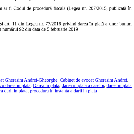
um ar fi Codul de procedură fiscală (Legea nr. 207/2015, publicată în
-(4) şi art. 11 din Legea nr. 77/2016 privind darea în plată a unor bunuri
 cu numărul 92 din data de 5 februarie 2019
cat Gherasim Andrei-Gheorghe
,
Cabinet de avocat Gherasim Andrei
,
u darea in plata
,
Darea in plata
,
darea in plata a caselor
,
darea in plata
a darii in plata
,
procedura in instanta a darii in plata