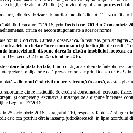
atea legii, cele ale art. 21 alin. (3) privind dreptul la un proces echitabil
recum şi din devalorizarea bunurilor imobile” din art. 11 teza întâi din 
za întâi din Legea nr. 77/2016, prin
Decizia nr. 701 din 7 noiembrie 2
neîntemeiată, critica de neconstituţionalitate a acestor norme.
le noului Cod civil, Curtea a observat că, în realitate, prin sintagma „
contractele încheiate între consumatori şi instituţiile de credit
, în
tuţia impreviziunii, dispune darea în plată a imobilului ipotecat, c
e prin Decizia nr. 623 din 25 octombrie 2016.
este o
dare în plată forţată
, fiind condiţionată doar de îndeplinirea cond
în interpretarea obligatorie dată prevederilor sale prin Decizia nr. 623 d
n plată –
din noul Cod civil nu are relevanţă în cauză
, acesta aplicâ
t raporturile dintre instituţiile de credit şi consumatori, persoane fizice
e dreptul şi competenţa exclusivă a instanţei de a dispune încetarea contr
iţiile Legii nr. 77/2016.
3 din 25 octombrie 2016, paragraful 119, respectiv faptul că singura i
it este cea potrivit căreia instanţa judecătorească, în lipsa acordului d