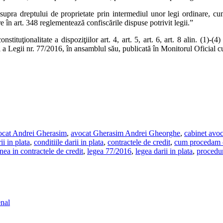
asupra dreptului de proprietate prin intermediul unor legi ordinare, c
e în art. 348 reglementează confiscările dispuse potrivit legii.”
nstituţionalitate a dispoziţiilor art. 4, art. 5, art. 6, art. 8 alin. (1)
şi a Legii nr. 77/2016, în ansamblul său, publicată în Monitorul Oficial
cat Andrei Gherasim
,
avocat Gherasim Andrei Gheorghe
,
cabinet avo
ii in plata
,
conditiile darii in plata
,
contractele de credit
,
cum procedam c
nea in contractele de credit
,
legea 77/2016
,
legea darii in plata
,
procedur
enal