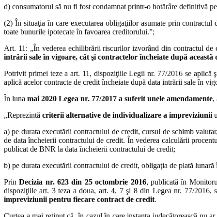
d) consumatorul să nu fi fost condamnat printr-o hotărâre definitivă pent
(2) În situaţia în care executarea obligaţiilor asumate prin contractul
toate bunurile ipotecate în favoarea creditorului.”;
Art. 11: „În vederea echilibrării riscurilor izvorând din contractul de
intrării sale în vigoare, cât şi contractelor încheiate după această
Potrivit primei teze a art. 11, dispoziţiile Legii nr. 77/2016 se aplică 
aplică acelor contracte de credit încheiate după data intrării sale în vig
În luna
mai 2020 Legea nr. 77/2017 a suferit unele amendamente
,
„Reprezintă
criterii alternative de individualizare a impreviziunii
u
a) pe durata executării contractului de credit, cursul de schimb valutar
de data încheierii contractului de credit. În vederea calculării proce
publicat de BNR la data încheierii contractului de credit;
b) pe durata executării contractului de credit, obligaţia de plată lunar
Prin
Decizia nr. 623 din 25 octombrie 2016
, publicată în Monitoru
dispoziţiile art. 3 teza a doua, art. 4, 7 şi 8 din Legea nr. 77/2016
impreviziunii pentru fiecare contract de credit
.
Curtea a mai reţinut că, în cazul în care instanţa judecătorească nu ar av