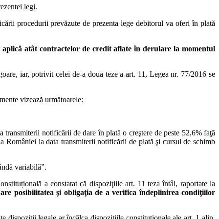
ezentei legi.
icării procedurii prevăzute de prezenta lege debitorul va oferi în plată
 aplică atât contractelor de credit aflate în derulare la momentul
igoare, iar, potrivit celei de-a doua teze a art. 11, Legea nr. 77/2016 se
amente vizează următoarele:
 transmiterii notificării de dare în plată o creştere de peste 52,6% faţă
 României la data transmiterii notificării de plată şi cursul de schimb
ândă variabilă”.
tituțională a constatat că dispoziţiile art. 11 teza întâi, raportate la
re posibilitatea şi obligaţia de a verifica îndeplinirea condiţiilor
 dispoziţii legale ar încălca dispoziţiile constituţionale ale art. 1 alin.