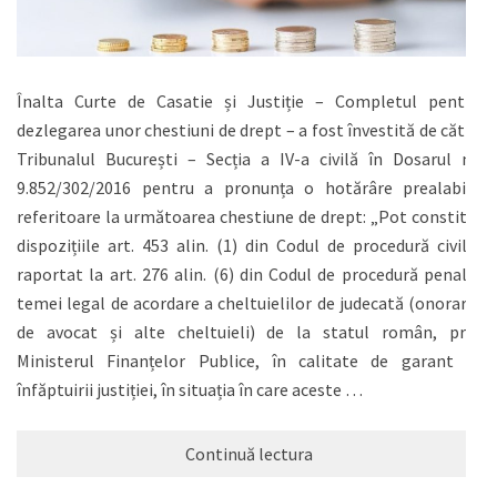
Înalta Curte de Casatie și Justiție – Completul pentru
dezlegarea unor chestiuni de drept – a fost învestită de către
Tribunalul București – Secția a IV-a civilă în Dosarul nr.
9.852/302/2016 pentru a pronunța o hotărâre prealabilă
referitoare la următoarea chestiune de drept: „Pot constitui
dispozițiile art. 453 alin. (1) din Codul de procedură civilă,
raportat la art. 276 alin. (6) din Codul de procedură penală,
temei legal de acordare a cheltuielilor de judecată (onorariu
de avocat și alte cheltuieli) de la statul român, prin
Ministerul Finanțelor Publice, în calitate de garant al
înfăptuirii justiției, în situația în care aceste …
Continuă lectura