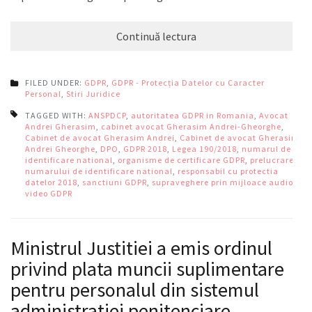
Continuă lectura
FILED UNDER:
GDPR
,
GDPR - Protecția Datelor cu Caracter
Personal
,
Stiri Juridice
TAGGED WITH:
ANSPDCP
,
autoritatea GDPR in Romania
,
Avocat
Andrei Gherasim
,
cabinet avocat Gherasim Andrei-Gheorghe
,
Cabinet de avocat Gherasim Andrei
,
Cabinet de avocat Gherasim
Andrei Gheorghe
,
DPO
,
GDPR 2018
,
Legea 190/2018
,
numarul de
identificare national
,
organisme de certificare GDPR
,
prelucrarea
numarului de identificare national
,
responsabil cu protectia
datelor 2018
,
sanctiuni GDPR
,
supraveghere prin mijloace audio-
video GDPR
Ministrul Justitiei a emis ordinul
privind plata muncii suplimentare
pentru personalul din sistemul
administratiei penitenciare