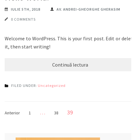
IULIE 5TH, 2018
AV. ANDREI-GHEORGHE GHERASIM
0 COMMENTS
Welcome to WordPress. This is your first post. Edit or delete
it, then start writing!
Continuă lectura
FILED UNDER:
Uncategorized
…
Pagină
39
Pagină
Pagină
Anterior
1
38
Paginație
articole