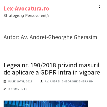
Sari
Lex-Avocatura.ro
la
Strategie și Perseverență
conținut
(apasă
Enter)
Autor:
Av. Andrei-Gheorghe Gherasim
Legea nr. 190/2018 privind masurile
de aplicare a GDPR intra in vigoare
IULIE 19TH, 2018
AV. ANDREI-GHEORGHE GHERASIM
0 COMMENTS