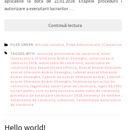
aplicabile la data de 21.01.2018: Etapele procedurii de
autorizare a executarii lucrarilor …
Continuă lectura
FILED UNDER:
Articole Juridice
,
Drept Administrativ (Contencios)
TAGGED WITH:
anularea autorizatiei de construire
,
autor
lexavocatura.ro Gherasim Andrei-Gheorghe
,
autorizarea in
contructii 2018
,
autorizatia de construire
,
autorizatie de
construire fara documentatie tehnica
,
Avocat Andrei Gherasim
,
avocat Gherasim Andrei Gheorghe
,
cabinet avocat Gherasim
Andrei-Gheorghe
,
Cabinet de avocat Gherasim Andrei
,
Cabinet de
avocat Gherasim Andrei Gheorghe
,
finalizarea lucrarilor de
construire
,
legalitatea autorizatiei de construire
,
legea 50/1991
,
lucrari pentru care nu este necesara autorizatia de construire
,
procedura de autorizare constructii 2018
,
termenul de emitere a
autorizatiei de construire
,
urbanism
,
valabilitatea autorizatiei
de construire
Hello world!