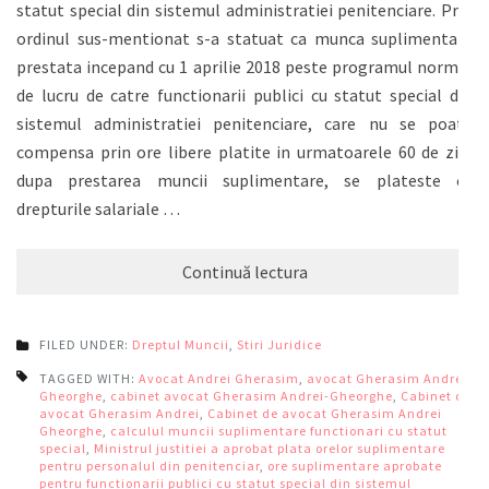
statut special din sistemul administratiei penitenciare. Prin
ordinul sus-mentionat s-a statuat ca munca suplimentara
prestata incepand cu 1 aprilie 2018 peste programul normal
de lucru de catre functionarii publici cu statut special din
sistemul administratiei penitenciare, care nu se poate
compensa prin ore libere platite in urmatoarele 60 de zile
dupa prestarea muncii suplimentare, se plateste cu
drepturile salariale …
Continuă lectura
FILED UNDER:
Dreptul Muncii
,
Stiri Juridice
TAGGED WITH:
Avocat Andrei Gherasim
,
avocat Gherasim Andrei
Gheorghe
,
cabinet avocat Gherasim Andrei-Gheorghe
,
Cabinet de
avocat Gherasim Andrei
,
Cabinet de avocat Gherasim Andrei
Gheorghe
,
calculul muncii suplimentare functionari cu statut
special
,
Ministrul justitiei a aprobat plata orelor suplimentare
pentru personalul din penitenciar
,
ore suplimentare aprobate
pentru functionarii publici cu statut special din sistemul