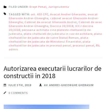
FILED UNDER:
Drept Penal
,
Jurisprudenta
TAGGED WITH:
art. 453 CPC
,
Avocat Andrei Gherasim
,
avocat
Gherasim Andrei Gheorghe
,
cabinet avocat Gherasim Andrei-
Gheorghe
,
Cabinet de avocat Gherasim Andrei
,
Cabinet de avocat
Gherasim Andrei Gheorghe
,
Decizia 20/2018
,
ICCJ decizia
20/2018
,
persoana achitata cine plateste cheltuielile de
judecata
,
plata cheltuieli de judecata in caz de achitare
,
plata
cheltuielilor de judecata de catre Statul Roman
,
plata
cheltuielilor de judecata de Ministerul Finantelor
,
plata
cheltuielilor de judecata in procesul penal
,
procesul penal
,
RIL
admis
Autorizarea executarii lucrarilor de
constructii in 2018
IULIE 5TH, 2018
AV. ANDREI-GHEORGHE GHERASIM
0 COMMENTS