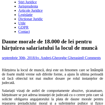
Stiri Juridice
Jurisprudenta
Articole Juridice
Legislatie
Dictionar Juridic
Utile
GDPR
Contact
Daune morale de 18.000 de lei pentru
hărțuirea salariatului la locul de muncă
septembrie 30th, 2018
Av. Andrei-Gheorghe Gherasim
0 Comments
Hărțuirea la locul de muncă, deși este un fenomen care se întâmplă
de foarte multă vreme sub diferite forme, a ajuns în ultima perioadă
să facă obiectul tot mai multor dosare pe rolul instanțelor de
judecată.
Salariații vizați de astfel de comportamente abuzive, șicanatoare,
hărțuitoare se pot adresa instanței de judecată cu o cerere prin care să
solicite obligarea angajatorului la plata de daune morale pentru
repararea prejudiciului moral și a suferințelor psihice și fizice