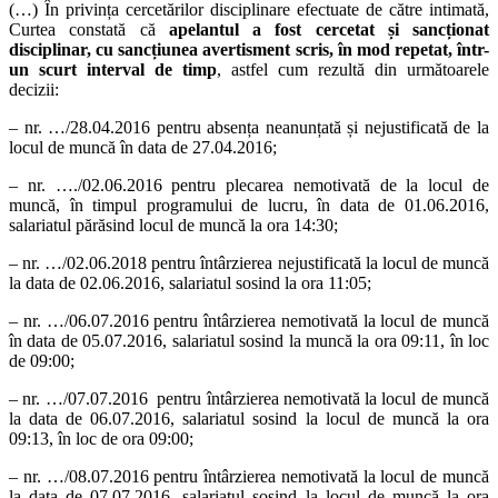
(…) În privința cercetărilor disciplinare efectuate de către intimată,
Curtea constată că
apelantul a fost cercetat și sancționat
disciplinar, cu sancțiunea avertisment scris, în mod repetat, într-
un scurt interval de timp
, astfel cum rezultă din următoarele
decizii:
– nr. …/28.04.2016 pentru absența neanunțată și nejustificată de la
locul de muncă în data de 27.04.2016;
– nr. …./02.06.2016 pentru plecarea nemotivată de la locul de
muncă, în timpul programului de lucru, în data de 01.06.2016,
salariatul părăsind locul de muncă la ora 14:30;
– nr. …/02.06.2018 pentru întârzierea nejustificată la locul de muncă
la data de 02.06.2016, salariatul sosind la ora 11:05;
– nr. …/06.07.2016 pentru întârzierea nemotivată la locul de muncă
în data de 05.07.2016, salariatul sosind la muncă la ora 09:11, în loc
de 09:00;
– nr. …/07.07.2016 pentru întârzierea nemotivată la locul de muncă
la data de 06.07.2016, salariatul sosind la locul de muncă la ora
09:13, în loc de ora 09:00;
– nr. …/08.07.2016 pentru întârzierea nemotivată la locul de muncă
la data de 07.07.2016, salariatul sosind la locul de muncă la ora