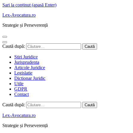
Sari la conținut (apasă Enter)
Lex-Avocatura.ro
Strategie și Perseverență
Caută după:
Stiri Juridice
Jurisprudenta
Articole Juridice
Legislatie
Dictionar Juridic
Utile
GDPR
Contact
Caută după:
Lex-Avocatura.ro
Strategie și Perseverență