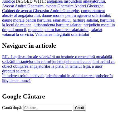
Juridice
TAGGED WITH:
angajarea raspunderii angajatorului
,
Avocat Andrei Gherasim
,
avocat Gherasim Andrei Gheorghe
,
Cabinet de avocat Gherasim Andrei Gheorghe
,
comportament
abuziv al angajatorului
,
daune morale pentru agasarea salariatului
,
daune morale pentru hartuirea salariatului
,
hartuire salariat
,
hartuirea
la locul de munca
,
jurisprudenta hartuire salariat
,
prejudiciu moral in
dreptul muncii
,
reparatie pentru hartuirea salariatului
,
salariat
vatamat la serviciu
,
Vatamarea integritatii salariatului
Navigare în articole
RIL. Legile-cadru ale salarizării nu instituie o procedură prealabilă
sesizării instanţelor din cadrul jurisdicţiei muncii cu acţiuni având ca
obiect obligarea angajatorilor la plata, în temeiul legii, a unor
drepturi salariale
Întinderea rolului activ al judecătorului în administrarea probelor în
litigiile de muncă
Google Căutare
Caută după: