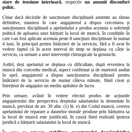
stare de tensiune interioară
, respectiv
un anumit disconfort
psihic.
Chiar dacă deciziile de sancționare disciplinară amintite au rămas
definitive, maniera în care angajatorul a dispus cercetarea și
sancționarea disciplinară a apelantului a produs acestuia o suferință
psihică de aploarea unei hărțuiri la locul de muncă, în condițiile în
care i-au fost aplicate acestuia peste 8 sancțiuni disciplinare în numai
4 luni, în principal pentru întârzieri de la serviciu, fără a fi avut în
vedere faptul că în acest interval de timp se deplasa cu cârje la
serviciu, ca urmare a unei intervenții chirurgicale la genunchi.
Astfel, deși apelantul se deplasa cu dificultate, după revenirea la
muncă din concediu medical, aspect confirmat și de martorul audiat
în apel, angajatorul a dispus sancționarea disciplinară pentru
întârzieri de la serviciu de numai câteva minute, fiind creat și
întreținut de angajator un mediu apăsător de lucru.
Prin urmare, având în vedere efectul produs de acțiunile
angajatorului din perspectiva dreptului salariatului la demnitate în
muncă, prevăzut de art. 39 alin. (1) lit. e) din Codul muncii, cererea
apelantului de reparare a daunelor morale produse prin hărțuirea sa
la locul de muncă este justificată, în cauză fiind realizată ipoteza
juridică a hărțuirii salariatului la locul de muncă.