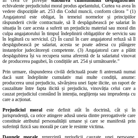
În ceea ce privește
stabilirea cuantumului despăgubirilor
echivalente prejudiciului moral produs apelantului, Curtea va avea în
vedere dispozițiile art. 253 din Codul muncii, conform cărora ” (1)
Angajatorul este obligat, în temeiul normelor și principiilor
răspunderii civile contractuale, să îl despăgubească pe salariat în
situația în care acesta a suferit un prejudiciu material sau moral din
culpa angajatorului în timpul îndeplinirii obligațiilor de serviciu sau
în legătură cu serviciul. (2) În cazul în care angajatorul refuză să îl
despăgubească pe salariat, acesta se poate adresa cu plângere
instanțelor judecătorești competente. (3) Angajatorul care a plătit
despăgubirea își va recupera suma aferentă de la salariatul vinovat
de producerea pagubei, în condițiile art. 254 și următoarele.”
Prin urmare, răspunderea civilă delictuală poate fi antrenată numai
dacă sunt îndeplinite cumulativ mai multe condiții, anume:
producerea unui prejudiciu, săvârșirea unei fapte ilicite, un raport de
cauzalitate între fapta ilicită și prejudiciu, vinovăția celui care a
cauzat prejudiciul constând în intenția, neglijența sau imprudența cu
care a acționat.
Prejudiciul moral
este definit atât în doctrină, cât și în
jurisprudență, ca orice atingere adusă uneia dintre prerogativele care
constituie atributul personalității umane și care se manifestă prin
suferință fizică sau morală pe care le resimte victima.
Daunele morale
reprezintă prejudicii cauzate unei persoane,