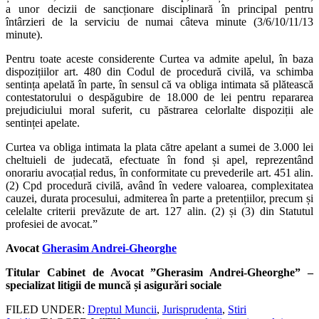
a unor decizii de sancționare disciplinară în principal pentru
întârzieri de la serviciu de numai câteva minute (3/6/10/11/13
minute).
Pentru toate aceste considerente Curtea va admite apelul, în baza
dispozițiilor art. 480 din Codul de procedură civilă, va schimba
sentința apelată în parte, în sensul că va obliga intimata să plătească
contestatorului o despăgubire de 18.000 de lei pentru repararea
prejudiciului moral suferit, cu păstrarea celorlalte dispoziții ale
sentinței apelate.
Curtea va obliga intimata la plata către apelant a sumei de 3.000 lei
cheltuieli de judecată, efectuate în fond și apel, reprezentând
onorariu avocațial redus, în conformitate cu prevederile art. 451 alin.
(2) Cpd procedură civilă, având în vedere valoarea, complexitatea
cauzei, durata procesului, admiterea în parte a pretențiilor, precum și
celelalte criterii prevăzute de art. 127 alin. (2) și (3) din Statutul
profesiei de avocat.”
Avocat
Gherasim Andrei-Gheorghe
Titular Cabinet de Avocat ”Gherasim Andrei-Gheorghe” –
specializat litigii de muncă și asigurări sociale
FILED UNDER:
Dreptul Muncii
,
Jurisprudenta
,
Stiri