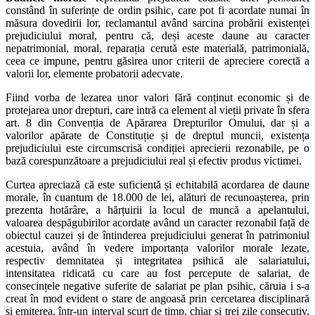
constând în suferințe de ordin psihic, care pot fi acordate numai în
măsura dovedirii lor, reclamantul având sarcina probării existenței
prejudiciului moral, pentru că, deși aceste daune au caracter
nepatrimonial, moral, reparația cerută este materială, patrimonială,
ceea ce impune, pentru găsirea unor criterii de apreciere corectă a
valorii lor, elemente probatorii adecvate.
Fiind vorba de lezarea unor valori fără conținut economic și de
protejarea unor drepturi, care intră ca element al vieții private în sfera
art. 8 din Convenția de Apărarea Drepturilor Omului, dar și a
valorilor apărate de Constituție și de dreptul muncii, existența
prejudiciului este circumscrisă condiției aprecierii rezonabile, pe o
bază corespunzătoare a prejudiciului real și efectiv produs victimei.
Curtea apreciază că este suficientă și echitabilă acordarea de daune
morale, în cuantum de 18.000 de lei, alături de recunoașterea, prin
prezenta hotărâre, a hărțuirii la locul de muncă a apelantului,
valoarea despăgubirilor acordate având un caracter rezonabil față de
obiectul cauzei și de întinderea prejudiciului generat în patrimoniul
acestuia, având în vedere importanța valorilor morale lezate,
respectiv demnitatea și integritatea psihică ale salariatului,
intensitatea ridicată cu care au fost percepute de salariat, de
consecințele negative suferite de salariat pe plan psihic, căruia i s-a
creat în mod evident o stare de angoasă prin cercetarea disciplinară
și emiterea, într-un interval scurt de timp, chiar și trei zile consecutiv,