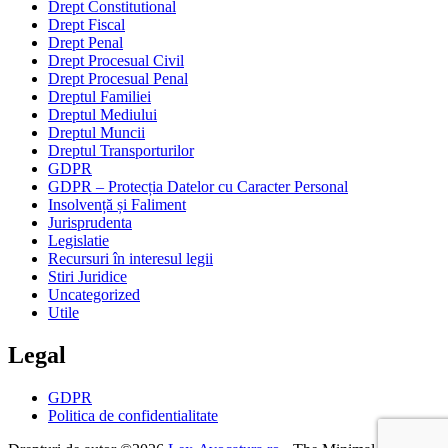
Drept Constitutional
Drept Fiscal
Drept Penal
Drept Procesual Civil
Drept Procesual Penal
Dreptul Familiei
Dreptul Mediului
Dreptul Muncii
Dreptul Transporturilor
GDPR
GDPR – Protecția Datelor cu Caracter Personal
Insolvență și Faliment
Jurisprudenta
Legislatie
Recursuri în interesul legii
Stiri Juridice
Uncategorized
Utile
Legal
GDPR
Politica de confidentialitate