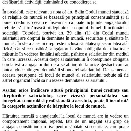
desfășurării activității, culminând cu concedierea sa.
În prealabil, este relevant a nota că art. 8 din Codul muncii statuează
că relațiile de muncă se bazează pe principiul consensualității și al
bunei-credințe, ceea ce înseamnă că toate acțiunile angajatorului
trebuie să urmărească îndeplinirea scopului bunei funcționări a
societății. Totodată, potrivit art. 39 alin. (1) din Codul muncii
salariatul are dreptul la demnitate în muncă, securitate și sănătate în
muncă. În sfera acestui drept este inclusă sănătatea și securitatea atât
fizică, cât și cea psihică, angajatorul având obligația de a lua toate
măsurile în vederea limitării afectării psihice a salariaților din mediul
în care lucrează. Acestui drept al salariatului îi corespunde obligația
corelativă a angajatorului de a se abține de la orice gest/act care ar
putea aduce atingere demnității și onoarei salariatului. De asemenea,
aceasta presupune că locul de muncă al salariatului trebuie să fie
astfel organizat încât să nu lezeze demnitatea salariatului.
Așadar,
orice încălcare adusă principiului bunei-credințe sau
drepturilor salariatului, care vizează personalitatea sau
integritatea morală și profesională a acestuia, poate fi încadrată
în categoria acțiunilor de hărțuire la locul de muncă.
Hărțuirea morală a angajatului la locul de muncă are în vedere un
comportament irațional, repetat, față de un angajat sau grup de
angajați, constituind un risc pentru sănătate și securitate, care poate