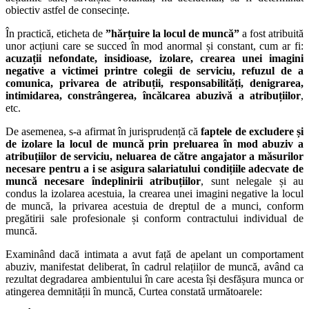
obiectiv astfel de consecințe.
În practică, eticheta de
”hărțuire la locul de muncă”
a fost atribuită
unor acțiuni care se succed în mod anormal și constant, cum ar fi:
acuzații nefondate, insidioase, izolare, crearea unei imagini
negative a victimei printre colegii de serviciu, refuzul de a
comunica, privarea de atribuții, responsabilități, denigrarea,
intimidarea, constrângerea, încălcarea abuzivă a atribuțiilor
,
etc.
De asemenea, s-a afirmat în jurisprudență că
faptele de excludere și
de izolare la locul de muncă prin preluarea în mod abuziv a
atribuțiilor de serviciu, neluarea de către angajator a măsurilor
necesare pentru a i se asigura salariatului condițiile adecvate de
muncă necesare îndeplinirii atribuțiilor
, sunt nelegale și au
condus la izolarea acestuia, la crearea unei imagini negative la locul
de muncă, la privarea acestuia de dreptul de a munci, conform
pregătirii sale profesionale și conform contractului individual de
muncă.
Examinând dacă intimata a avut față de apelant un comportament
abuziv, manifestat deliberat, în cadrul relațiilor de muncă, având ca
rezultat degradarea ambientului în care acesta își desfășura munca or
atingerea demnității în muncă, Curtea constată următoarele: