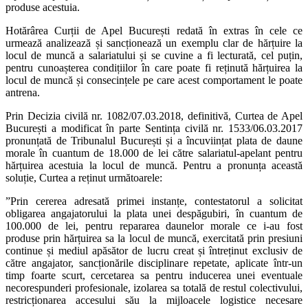
produse acestuia.
Hotărârea Curții de Apel București redată în extras în cele ce
urmează analizează și sancționează un exemplu clar de hărțuire la
locul de muncă a salariatului și se cuvine a fi lecturată, cel puțin,
pentru cunoașterea condițiilor în care poate fi reținută hărțuirea la
locul de muncă și consecințele pe care acest comportament le poate
antrena.
Prin Decizia civilă nr. 1082/07.03.2018, definitivă, Curtea de Apel
București a modificat în parte Sentința civilă nr. 1533/06.03.2017
pronunțată de Tribunalul București și a încuviințat plata de daune
morale în cuantum de 18.000 de lei către salariatul-apelant pentru
hărțuirea acestuia la locul de muncă. Pentru a pronunța această
soluție, Curtea a reținut următoarele:
”Prin cererea adresată primei instanțe, contestatorul a solicitat
obligarea angajatorului la plata unei despăgubiri, în cuantum de
100.000 de lei, pentru repararea daunelor morale ce i-au fost
produse prin hărțuirea sa la locul de muncă, exercitată prin presiuni
continue și mediul apăsător de lucru creat și întreținut exclusiv de
către angajator, sancționările disciplinare repetate, aplicate într-un
timp foarte scurt, cercetarea sa pentru inducerea unei eventuale
necorespunderi profesionale, izolarea sa totală de restul colectivului,
restricționarea accesului său la mijloacele logistice necesare