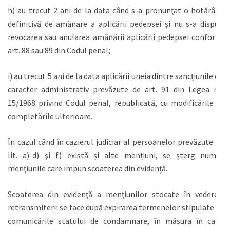
h) au trecut 2 ani de la data când s-a pronunţat o hotărâre
definitivă de amânare a aplicării pedepsei şi nu s-a dispus
revocarea sau anularea amânării aplicării pedepsei conform
art. 88 sau 89 din Codul penal;
i) au trecut 5 ani de la data aplicării uneia dintre sancţiunile cu
caracter administrativ prevăzute de art. 91 din Legea nr.
15/1968 privind Codul penal, republicată, cu modificările şi
completările ulterioare.
În cazul când în cazierul judiciar al persoanelor prevăzute la
lit. a)-d) şi f) există şi alte menţiuni, se şterg numai
menţiunile care impun scoaterea din evidenţă.
Scoaterea din evidenţă a menţiunilor stocate în vederea
retransmiterii se face după expirarea termenelor stipulate în
comunicările statului de condamnare, în măsura în care