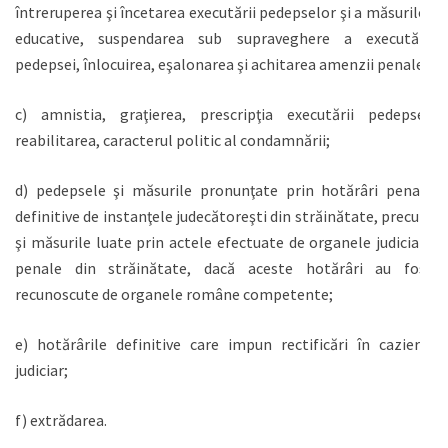
întreruperea şi încetarea executării pedepselor şi a măsurilor
educative, suspendarea sub supraveghere a executării
pedepsei, înlocuirea, eşalonarea şi achitarea amenzii penale;
c) amnistia, graţierea, prescripţia executării pedepsei,
reabilitarea, caracterul politic al condamnării;
d) pedepsele şi măsurile pronunţate prin hotărâri penale
definitive de instanţele judecătoreşti din străinătate, precum
şi măsurile luate prin actele efectuate de organele judiciare
penale din străinătate, dacă aceste hotărâri au fost
recunoscute de organele române competente;
e) hotărârile definitive care impun rectificări în cazierul
judiciar;
f) extrădarea.