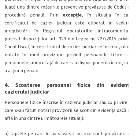
luată una dintre măsurile preventive prevăzute de Codul de
procedură penală. Prin
excepţie
, în situaţia în care
certificatul de cazier judiciar este eliberat în vederea
înregistrării în Registrul operatorilor intracomunitari,
potrivit dispoziţiilor art. 329 din Legea nr. 227/2015 privind
Codul fiscal, în certificatul de cazier judiciar se înscriu şi date
notate în mod provizoriu privind persoanele fizice sau
persoanele juridice faţă de care s-a dispus punerea în mişcare
a acţiunii penale.
4. Scoaterea persoanei fizice din evidenţa
cazierului judiciar
Persoanele fizice înscrise în cazierul judiciar sau cu privire la
care s-au făcut notări provizorii se scot din evidenţă dacă se
află în una dintre următoarele situaţii:
a) faptele pe care le-au săvârşit nu mai sunt prevăzute de