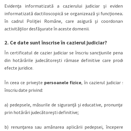
Evidenţa informatizată a cazierului judiciar şi evidenţa
informatizată dactiloscopică se organizează şi funcţionează
în cadrul Poliţiei Române, care asigură şi coordonarea
activităţilor desfăşurate în aceste domenii.
2. Ce date sunt înscrise în cazierul judiciar?
În certificatul de cazier judiciar se înscriu sancţiunile penale
din hotărârile judecătoreşti rămase definitive care produc
efecte juridice.
În ceea ce priveşte
persoanele fizice
, în cazierul judiciar se
înscriu date privind:
a) pedepsele, măsurile de siguranţă şi educative, pronunţate
prin hotărâri judecătoreşti definitive;
b) renunţarea sau amânarea aplicării pedepsei, începerea,