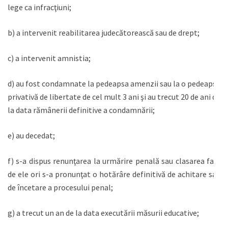
lege ca infracţiuni;
b) a intervenit reabilitarea judecătorească sau de drept;
c) a intervenit amnistia;
d) au fost condamnate la pedeapsa amenzii sau la o pedeapsă
privativă de libertate de cel mult 3 ani şi au trecut 20 de ani de
la data rămânerii definitive a condamnării;
e) au decedat;
f) s-a dispus renunţarea la urmărire penală sau clasarea faţă
de ele ori s-a pronunţat o hotărâre definitivă de achitare sau
de încetare a procesului penal;
g) a trecut un an de la data executării măsurii educative;