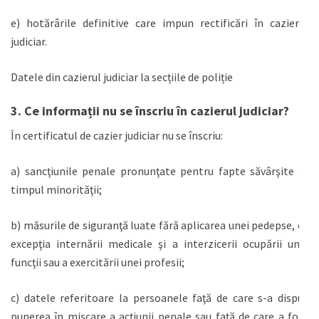
e) hotărârile definitive care impun rectificări în cazierul
judiciar.
Datele din cazierul judiciar la secțiile de poliție
3. Ce informații nu se înscriu în cazierul judiciar?
În certificatul de cazier judiciar nu se înscriu:
a) sancţiunile penale pronunţate pentru fapte săvârşite în
timpul minorităţii;
b) măsurile de siguranţă luate fără aplicarea unei pedepse, cu
excepţia internării medicale şi a interzicerii ocupării unei
funcţii sau a exercitării unei profesii;
c) datele referitoare la persoanele faţă de care s-a dispus
punerea în mişcare a acţiunii penale sau faţă de care a fost