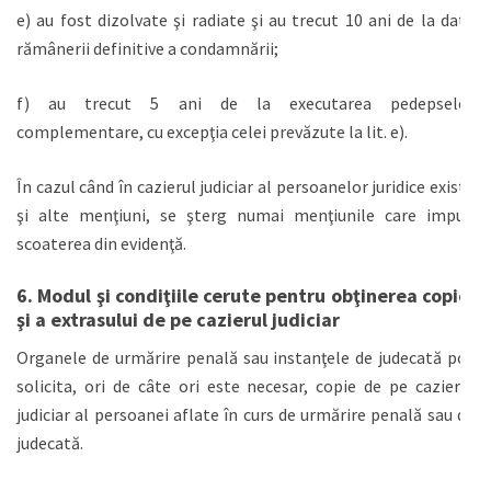
e) au fost dizolvate şi radiate şi au trecut 10 ani de la data
rămânerii definitive a condamnării;
f) au trecut 5 ani de la executarea pedepselor
complementare, cu excepţia celei prevăzute la lit. e).
În cazul când în cazierul judiciar al persoanelor juridice există
şi alte menţiuni, se şterg numai menţiunile care impun
scoaterea din evidenţă.
6. Modul şi condiţiile cerute pentru obţinerea copiei
şi a extrasului de pe cazierul judiciar
Organele de urmărire penală sau instanţele de judecată pot
solicita, ori de câte ori este necesar, copie de pe cazierul
judiciar al persoanei aflate în curs de urmărire penală sau de
judecată.