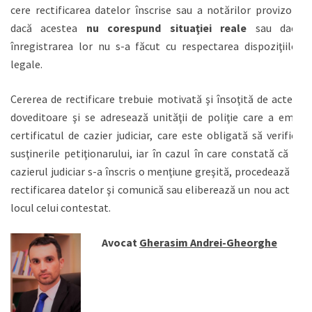
cere rectificarea datelor înscrise sau a notărilor provizorii
dacă acestea
nu corespund situaţiei reale
sau dacă
înregistrarea lor nu s-a făcut cu respectarea dispoziţiilor
legale.
Cererea de rectificare trebuie motivată şi însoţită de actele
doveditoare şi se adresează unităţii de poliţie care a emis
certificatul de cazier judiciar, care este obligată să verifice
susţinerile petiţionarului, iar în cazul în care constată că în
cazierul judiciar s-a înscris o menţiune greşită, procedează la
rectificarea datelor şi comunică sau eliberează un nou act în
locul celui contestat.
Avocat
Gherasim Andrei-Gheorghe