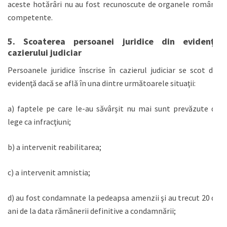
aceste hotărâri nu au fost recunoscute de organele române
competente.
5. Scoaterea persoanei juridice din evidenţa
cazierului judiciar
Persoanele juridice înscrise în cazierul judiciar se scot din
evidenţă dacă se află în una dintre următoarele situaţii:
a) faptele pe care le-au săvârşit nu mai sunt prevăzute de
lege ca infracţiuni;
b) a intervenit reabilitarea;
c) a intervenit amnistia;
d) au fost condamnate la pedeapsa amenzii şi au trecut 20 de
ani de la data rămânerii definitive a condamnării;