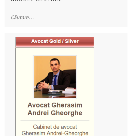
Caută
după: