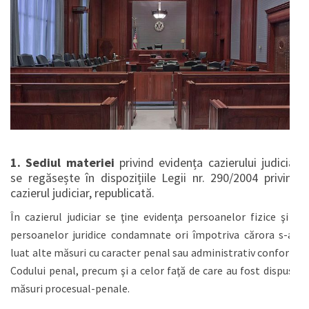
1. Sediul materiei
privind evidența cazierului judiciar
se regăsește în dispozițiile Legii nr. 290/2004 privind
cazierul judiciar, republicată.
În cazierul judiciar se ţine evidenţa persoanelor fizice şi a
persoanelor juridice condamnate ori împotriva cărora s-au
luat alte măsuri cu caracter penal sau administrativ conform
Codului penal, precum şi a celor faţă de care au fost dispuse
măsuri procesual-penale.