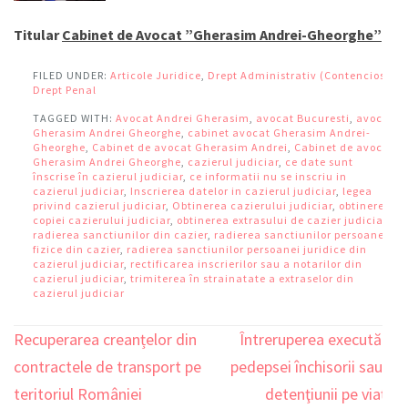
Titular
Cabinet de Avocat ”Gherasim Andrei-Gheorghe”
FILED UNDER:
Articole Juridice
,
Drept Administrativ (Contencios)
,
Drept Penal
TAGGED WITH:
Avocat Andrei Gherasim
,
avocat Bucuresti
,
avocat
Gherasim Andrei Gheorghe
,
cabinet avocat Gherasim Andrei-
Gheorghe
,
Cabinet de avocat Gherasim Andrei
,
Cabinet de avocat
Gherasim Andrei Gheorghe
,
cazierul judiciar
,
ce date sunt
înscrise în cazierul judiciar
,
ce informatii nu se inscriu in
cazierul judiciar
,
Inscrierea datelor in cazierul judiciar
,
legea
privind cazierul judiciar
,
Obtinerea cazierului judiciar
,
obtinerea
copiei cazierului judiciar
,
obtinerea extrasului de cazier judiciar
,
radierea sanctiunilor din cazier
,
radierea sanctiunilor persoanei
fizice din cazier
,
radierea sanctiunilor persoanei juridice din
cazierul judiciar
,
rectificarea inscrierilor sau a notarilor din
cazierul judiciar
,
trimiterea în strainatate a extraselor din
cazierul judiciar
Recuperarea creanțelor din
Întreruperea executării
Navigare
contractele de transport pe
pedepsei închisorii sau a
în
teritoriul României
detenţiunii pe viaţă