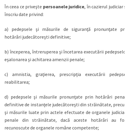
În ceea ce priveşte
persoanele juridice
, în cazierul judiciar se
înscriu date privind:
a) pedepsele şi măsurile de siguranţă pronunţate prin
hotărâri judecătoreşti definitive;
b) începerea, întreruperea şi încetarea executării pedepselor,
eşalonarea şi achitarea amenzii penale;
c) amnistia, graţierea, prescripţia executării pedepsei,
reabilitarea;
d) pedepsele şi măsurile pronunţate prin hotărâri penale
definitive de instanţele judecătoreşti din străinătate, precum
şi măsurile luate prin actele efectuate de organele judiciare
penale din străinătate, dacă aceste hotărâri au fost
recunoscute de organele române competente;