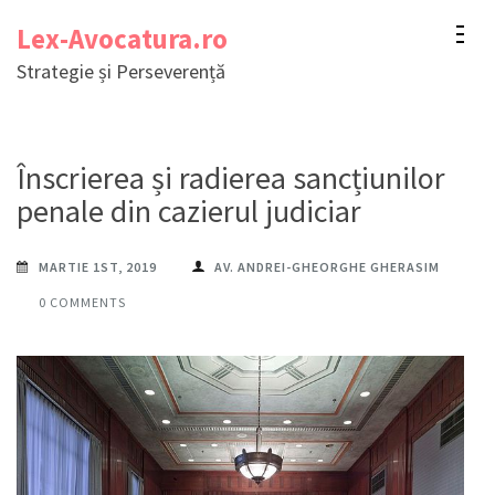
Sari
Lex-Avocatura.ro
la
Strategie și Perseverență
conținut
(apasă
Enter)
Înscrierea și radierea sancțiunilor
penale din cazierul judiciar
MARTIE 1ST, 2019
AV. ANDREI-GHEORGHE GHERASIM
0 COMMENTS