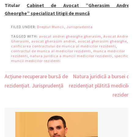
Titular
Cabinet de Avocat ”Gherasim Andrei-
Gheorghe”
specializat litigii de muncă
FILED UNDER:
Dreptul Muncii
,
Jurisprudenta
TAGGED WITH:
avocat andrei gheorghe gherasim
,
Avocat Andrei
Gherasim
,
avocat gherasim andrei
,
avocat gherasim gheorghe
,
calificarea contractului de munca al medicilor rezidenti
,
contractul de munca al medicilor rezidenti
,
munca medicilor
rezidenti
,
natura juridica a muncii medicilor rezidenti
,
specificul
muncii medicilor rezidenti
Acțiune recuperare bursă de
Natura juridică a bursei de
Navigare
rezidențiat. Jurisprudență
rezidențiat plătită medicilor
în
rezidenți
articole