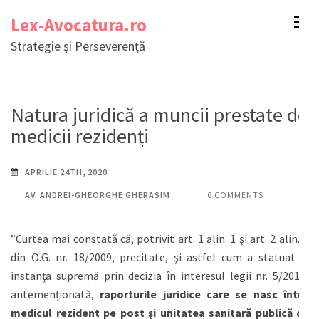
Sari
Lex-Avocatura.ro
la
Strategie și Perseverență
conținut
(apasă
Enter)
Natura juridică a muncii prestate de
medicii rezidenți
APRILIE 24TH, 2020
AV. ANDREI-GHEORGHE GHERASIM
0 COMMENTS
”Curtea mai constată că, potrivit art. 1 alin. 1 şi art. 2 alin. 2
din O.G. nr. 18/2009, precitate, şi astfel cum a statuat şi
instanţa supremă prin decizia în interesul legii nr. 5/2015,
antemenţionată,
raporturile juridice care se nasc între
medicul rezident pe post şi unitatea sanitară publică cu