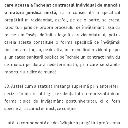
care acesta a încheiat contractul individual de muncă au
o natură juridică mixtă
, ca o consecinţă a specificului
pregătirii în rezidenţiat, astfel, pe de o parte, se creează
raporturi juridice proprii procesului de învăţământ, aşa cum
reiese din însăşi definiţia legală a rezidenţiatului, potrivit
căreia acesta constituie o formă specifică de învăţământ
postuniversitar, iar, pe de alta, între medicul rezident pe post
şi unitatea sanitară publică se încheie un contract individual
de muncă pe durată nedeterminată, prin care se stabilesc
raporturi juridice de muncă.
38. Astfel cum a statuat instanţa supremă prin antereferita
decizie în interesul legii, rezidenţiatul nu reprezintă doar o
formă tipică de învăţământ postuniversitar, ci o formă
specifică, cu caracter mixt, ce conţine:
– atât o componentă de desăvârşire a pregătirii profesionale