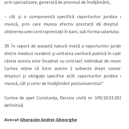
prin specializare, generată de procesul de învăţământ,
– cât şi o componentă specifică raporturilor juridice de
muncă, prin care munca efectiv prestată dă dreptul la
obţinerea unei contraprestaţii în bani, sub forma salariului.
39. În raport de această natură mixtă a raporturilor juridice
dintre medicul rezident şi unitatea sanitară publică în cadrul
căreia acesta este încadrat cu contract individual de muncă,
Curtea reţine că între aceste 2 subiecte drept coexistă
drepturi şi obligaţii specifice atât raporturilor juridice de
muncă, cât şi celor de învăţământ postuniversitar.”
Curtea de apel Constanța, Decizia civilă nr. 109/20.03.2020,
definitivă.
Avocat
Gherasim Andrei-Gheorghe