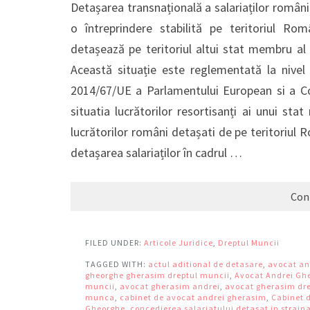
Detașarea transnațională a salariaților români 
o întreprindere stabilită pe teritoriul Româ
detașează pe teritoriul altui stat membru al 
Această situație este reglementată la nivel 
2014/67/UE a Parlamentului European si a Con
situatia lucrătorilor resortisanți ai unui st
lucrătorilor români detașati de pe teritoriul R
detașarea salariaților în cadrul …
Con
FILED UNDER:
Articole Juridice
,
Dreptul Muncii
TAGGED WITH:
actul aditional de detasare
,
avocat an
gheorghe gherasim dreptul muncii
,
Avocat Andrei Gh
muncii
,
avocat gherasim andrei
,
avocat gherasim dr
munca
,
cabinet de avocat andrei gherasim
,
Cabinet 
Gheorghe
,
concedierea salariatului detasat in strain