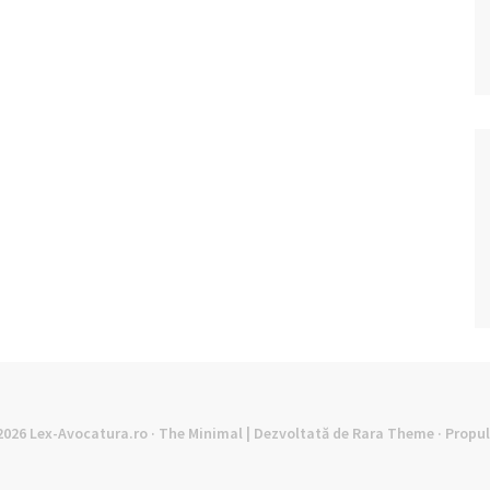
©2026
Lex-Avocatura.ro
· The Minimal | Dezvoltată de
Rara Theme
· Propu