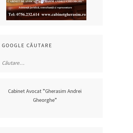
GOOGLE CĂUTARE
Caută
după:
Cabinet Avocat ”Gherasim Andrei
Gheorghe”