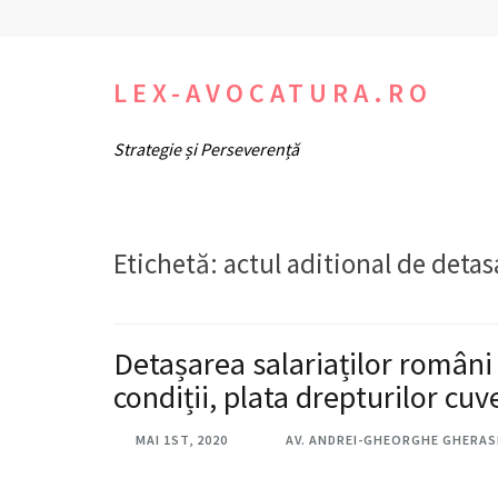
Sari
la
conținut
LEX-AVOCATURA.RO
(apasă
Strategie și Perseverență
Enter)
Etichetă:
actul aditional de detas
Detașarea salariaților români
condiții, plata drepturilor cuv
MAI 1ST, 2020
AV. ANDREI-GHEORGHE GHERAS