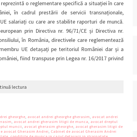
reprezintă o reglementare specifică a situației în care
niei, în cadrul prestării de servicii transnaționale,
UE salariați cu care are stabilite raporturi de muncă.
european prin Directiva nr. 96/71/CE și Directiva nr.
siliului, în România, directivele care reglementează
at membru UE detașați pe teritoriul României dar și a
omâniei, fiind transpuse prin Legea nr. 16/2017 privind
tinuă lectura
drei gheorghe
,
avocat andrei gheorghe gherasim
,
avocat andrei
erasim
,
avocat andrei gherasim litigii de munca
,
avocat dreptul
eptul muncii
,
avocat gherasim gheorghe
,
avocat gherasim litigii de
de avocat Gherasim Andrei
,
Cabinet de avocat Gherasim Andrei
atate
,
conditiile de munca in cazul detasarii in strainatate
,