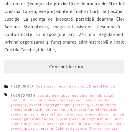
ulterioare. Şedinţa este prezidată de doamna judecător Iulia
Cristina Tarcea, vicepreşedintele Înaltei Curţi de Casaţie şi
Justiţie. La şedinţa de judecată participă doamna Elena
Adriana Stamatescu, magistrat-asistent, desemnată în
conformitate cu dispoziţiile art. 276 din Regulamentul
privind organizarea şi funcţionarea administrativă a Înaltei
Curţi de Casaţie şi Justiţie, …
Continuă lectura
FILED UNDER:
Dezlegare chestiuni de drept
,
Dreptul Muncii
TAGGED WITH:
aptitudine munca medicina muncii
,
avizul
medicului specialist de medicina muncii
,
avocat andrei
gheorghe
,
avocat andrei gheorghe gherasim
,
avocat andrei
gheorghe gherasim dreptul muncii
,
Avocat Andrei Gherasim
,
avocat andrei gherasim litigii de munca
,
avocat dreptul muncii
,
avocat gherasim andrei
,
avocat gherasim dreptul muncii
,
avocat
gherasim gheorghe
,
avocat gherasim litigii de munca
,
cabinet de
avocat andrei gherasim
,
Cabinet de avocat Gherasim Andrei
,