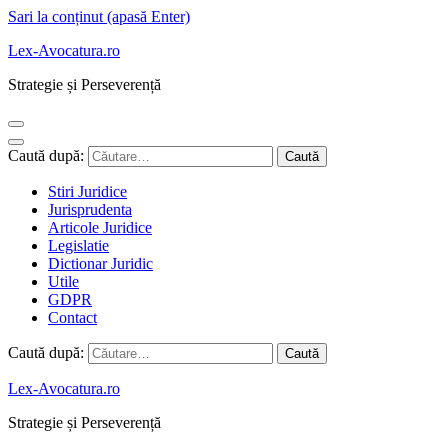
Sari la conținut (apasă Enter)
Lex-Avocatura.ro
Strategie și Perseverență
Caută după:
Stiri Juridice
Jurisprudenta
Articole Juridice
Legislatie
Dictionar Juridic
Utile
GDPR
Contact
Caută după:
Lex-Avocatura.ro
Strategie și Perseverență