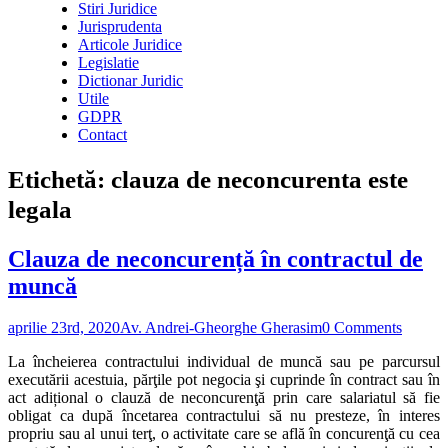
Stiri Juridice
Jurisprudenta
Articole Juridice
Legislatie
Dictionar Juridic
Utile
GDPR
Contact
Etichetă:
clauza de neconcurenta este
legala
Clauza de neconcurență în contractul de
muncă
aprilie 23rd, 2020
Av. Andrei-Gheorghe Gherasim
0 Comments
La încheierea contractului individual de muncă sau pe parcursul
executării acestuia, părţile pot negocia şi cuprinde în contract sau în
act adițional o clauză de neconcurenţă prin care salariatul să fie
obligat ca după încetarea contractului să nu presteze, în interes
propriu sau al unui terţ, o activitate care se află în concurenţă cu cea