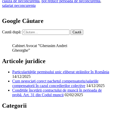
clauza de neconcurenta
,
pot reduce perioada de neconcurenta
,
salariat neconcurenta
Google Căutare
Caută după:
Cabinet Avocat ”Gherasim Andrei
Gheorghe”
Articole juridice
Particularitățile permisului unic eliberat străinilor în România
14/12/2025
Cum negociați corect pachetul compensatoriu/salariile
compensatorii în cazul concedierilor colective
14/12/2025
Condițiile încetării contractului de muncă în perioada de
probă. Art. 31 din Codul muncii
02/02/2025
Categorii