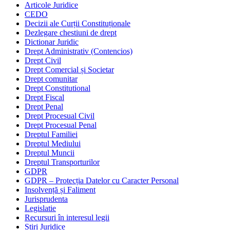
Articole Juridice
CEDO
Decizii ale Curții Constituționale
Dezlegare chestiuni de drept
Dictionar Juridic
Drept Administrativ (Contencios)
Drept Civil
Drept Comercial și Societar
Drept comunitar
Drept Constitutional
Drept Fiscal
Drept Penal
Drept Procesual Civil
Drept Procesual Penal
Dreptul Familiei
Dreptul Mediului
Dreptul Muncii
Dreptul Transporturilor
GDPR
GDPR – Protecția Datelor cu Caracter Personal
Insolvență și Faliment
Jurisprudenta
Legislatie
Recursuri în interesul legii
Stiri Juridice