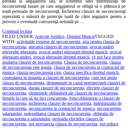
prestată la angajatorul său, în schimbul unei indemnizaţii de
neconcurenţă lunare pe care angajatorul se obligă să o plătească pe
toată perioada de neconcurenţă. Încheierea clauzei de neconcurenţă
reprezintă o măsură de protecţie luată de către angajator pentru a
preveni o eventuală concurenţă neloială pe …
Continuă lectura
FILED UNDER:
Articole Juridice
,
Dreptul Muncii
TAGGED
WITH:
activitatile exprese de neconcurenta
,
aria pentru clauza de
neconcurenta
,
atacarea clauzei de neconcurenta
,
avocat andrei
gheorghe gherasim
,
avocat andrei gherasim dreptul muncii
,
avocat
gherasim andrei
,
avocat gherasim dreptul muncii
,
ce pot face pentru
anularea clauzei de neconcurenta
,
Clauza de neconcurenta
,
clauza
de neconcurenta este legala
,
clauza de neconcurenta in contractul de
munca
,
clauza neconcurenta cim
,
clauza specifica dreptul muncii
,
contestarea in instanta a clauzei de neconcurenta
,
cum pot anula
clauza de neconcurenta
,
despaguniri in cazul nerespectarii clauzei de
neconcurenta
,
durata clauzei de neconcurenta
,
efectele clauzei de
neconcurenta
,
elementele obligatorii ale clauzei de neconcurenta
,
firmele la care să nu faci concurenta
,
forta obligatorie a clauzei de
neconcurenta
,
incheierea clauzei de neconcurenta
,
indemnizatia de
neconcurenta
,
neconcurenta in contractul de munca
,
neconcurenta
salariatului
,
nelegalitatea clauzei de neconcurenta
,
obligatia de
neconcurenta a salariatului
,
perioada efectelor clauzei de
neconcurenta
,
pot nerespecta clauza de neconcurenta
,
pot reduce