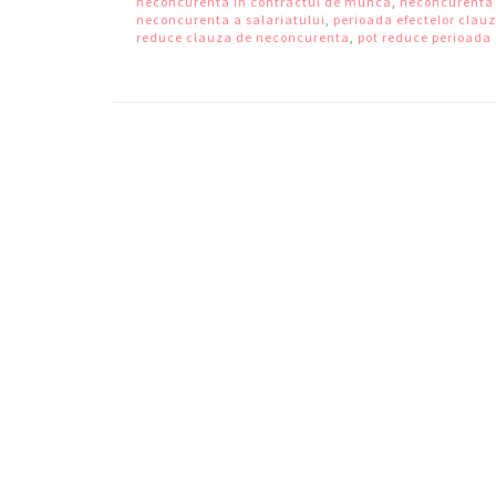
neconcurenta in contractul de munca
,
neconcurenta 
neconcurenta a salariatului
,
perioada efectelor clau
reduce clauza de neconcurenta
,
pot reduce perioada