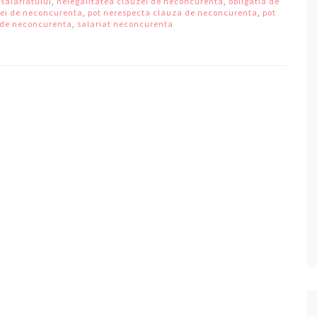
salariatului
,
nelegalitatea clauzei de neconcurenta
,
obligatia de
zei de neconcurenta
,
pot nerespecta clauza de neconcurenta
,
pot
 de neconcurenta
,
salariat neconcurenta