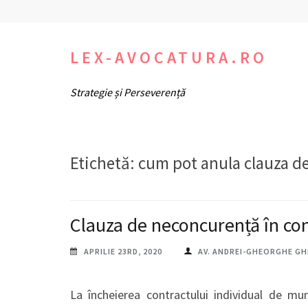
Sari
la
conținut
LEX-AVOCATURA.RO
(apasă
Strategie și Perseverență
Enter)
Etichetă:
cum pot anula clauza d
Clauza de neconcurență în co
APRILIE 23RD, 2020
AV. ANDREI-GHEORGHE G
La încheierea contractului individual de mun