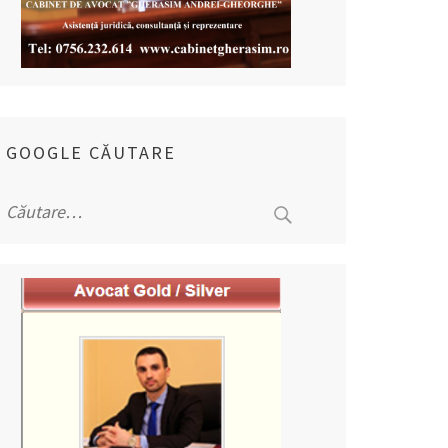
GOOGLE CĂUTARE
Caută
după: