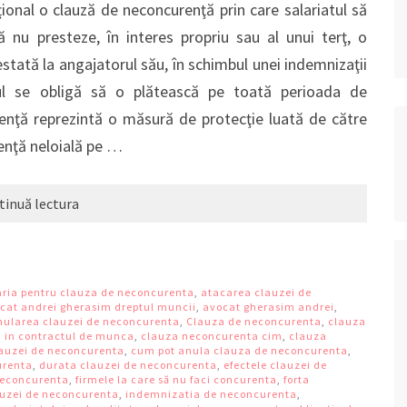
țional o clauză de neconcurenţă prin care salariatul să
ă nu presteze, în interes propriu sau al unui terţ, o
estată la angajatorul său, în schimbul unei indemnizaţii
ul se obligă să o plătească pe toată perioada de
enţă reprezintă o măsură de protecţie luată de către
enţă neloială pe …
tinuă lectura
aria pentru clauza de neconcurenta
,
atacarea clauzei de
cat andrei gherasim dreptul muncii
,
avocat gherasim andrei
,
anularea clauzei de neconcurenta
,
Clauza de neconcurenta
,
clauza
 in contractul de munca
,
clauza neconcurenta cim
,
clauza
lauzei de neconcurenta
,
cum pot anula clauza de neconcurenta
,
urenta
,
durata clauzei de neconcurenta
,
efectele clauzei de
 neconcurenta
,
firmele la care să nu faci concurenta
,
forta
auzei de neconcurenta
,
indemnizatia de neconcurenta
,