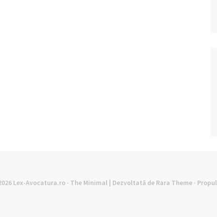
©2026
Lex-Avocatura.ro
· The Minimal | Dezvoltată de
Rara Theme
· Propu