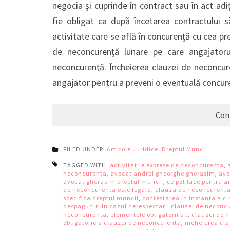
negocia şi cuprinde în contract sau în act adi
fie obligat ca după încetarea contractului s
activitate care se află în concurenţă cu cea pr
de neconcurenţă lunare pe care angajator
neconcurenţă. Încheierea clauzei de neconcur
angajator pentru a preveni o eventuală concur
Con
FILED UNDER:
Articole Juridice
,
Dreptul Muncii
TAGGED WITH:
activitatile exprese de neconcurenta
,
neconcurenta
,
avocat andrei gheorghe gherasim
,
avo
avocat gherasim dreptul muncii
,
ce pot face pentru 
de neconcurenta este legala
,
clauza de neconcurenta
specifica dreptul muncii
,
contestarea in instanta a c
despaguniri in cazul nerespectarii clauzei de neconc
neconcurenta
,
elementele obligatorii ale clauzei de
obligatorie a clauzei de neconcurenta
,
incheierea cl