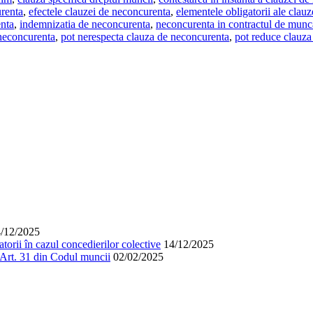
urenta
,
efectele clauzei de neconcurenta
,
elementele obligatorii ale clau
enta
,
indemnizatia de neconcurenta
,
neconcurenta in contractul de munc
 neconcurenta
,
pot nerespecta clauza de neconcurenta
,
pot reduce clauza
/12/2025
orii în cazul concedierilor colective
14/12/2025
. Art. 31 din Codul muncii
02/02/2025