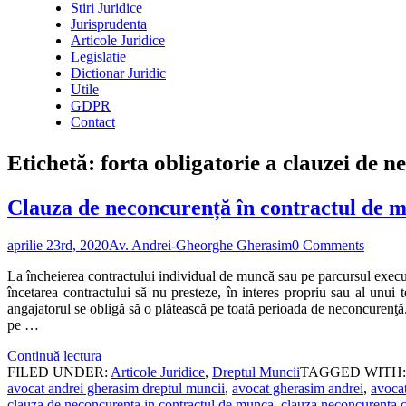
Stiri Juridice
Jurisprudenta
Articole Juridice
Legislatie
Dictionar Juridic
Utile
GDPR
Contact
Etichetă:
forta obligatorie a clauzei de 
Clauza de neconcurență în contractul de 
aprilie 23rd, 2020
Av. Andrei-Gheorghe Gherasim
0 Comments
La încheierea contractului individual de muncă sau pe parcursul executăr
încetarea contractului să nu presteze, în interes propriu sau al unui 
angajatorul se obligă să o plătească pe toată perioada de neconcurenţă
pe …
Continuă lectura
FILED UNDER:
Articole Juridice
,
Dreptul Muncii
TAGGED WITH
avocat andrei gherasim dreptul muncii
,
avocat gherasim andrei
,
avoca
clauza de neconcurenta in contractul de munca
,
clauza neconcurenta 