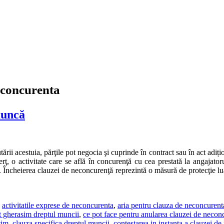
neconcurenta
muncă
ii acestuia, părţile pot negocia şi cuprinde în contract sau în act adiți
terţ, o activitate care se află în concurenţă cu cea prestată la angaja
. Încheierea clauzei de neconcurenţă reprezintă o măsură de protecţie lu
:
activitatile exprese de neconcurenta
,
aria pentru clauza de neconcurent
t gherasim dreptul muncii
,
ce pot face pentru anularea clauzei de necon
cim
,
clauza specifica dreptul muncii
,
contestarea in instanta a clauzei d