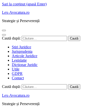
Sari la conținut (apasă Enter)
Lex-Avocatura.ro
Strategie și Perseverență
Caută după:
Stiri Juridice
Jurisprudenta
Articole Juridice
Legislatie
Dictionar Juridic
Utile
GDPR
Contact
Caută după:
Lex-Avocatura.ro
Strategie și Perseverență