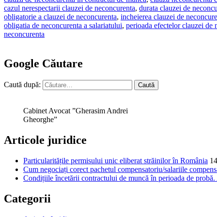
cazul nerespectarii clauzei de neconcurenta
,
durata clauzei de neconc
obligatorie a clauzei de neconcurenta
,
incheierea clauzei de neconcur
obligatia de neconcurenta a salariatului
,
perioada efectelor clauzei de
neconcurenta
Google Căutare
Caută după:
Cabinet Avocat ”Gherasim Andrei
Gheorghe”
Articole juridice
Particularitățile permisului unic eliberat străinilor în România
14
Cum negociați corect pachetul compensatoriu/salariile compensat
Condițiile încetării contractului de muncă în perioada de probă
Categorii