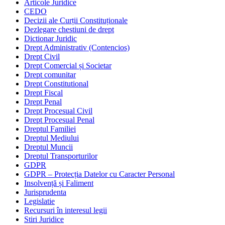
Articole Juridice
CEDO
Decizii ale Curții Constituționale
Dezlegare chestiuni de drept
Dictionar Juridic
Drept Administrativ (Contencios)
Drept Civil
Drept Comercial și Societar
Drept comunitar
Drept Constitutional
Drept Fiscal
Drept Penal
Drept Procesual Civil
Drept Procesual Penal
Dreptul Familiei
Dreptul Mediului
Dreptul Muncii
Dreptul Transporturilor
GDPR
GDPR – Protecția Datelor cu Caracter Personal
Insolvență și Faliment
Jurisprudenta
Legislatie
Recursuri în interesul legii
Stiri Juridice