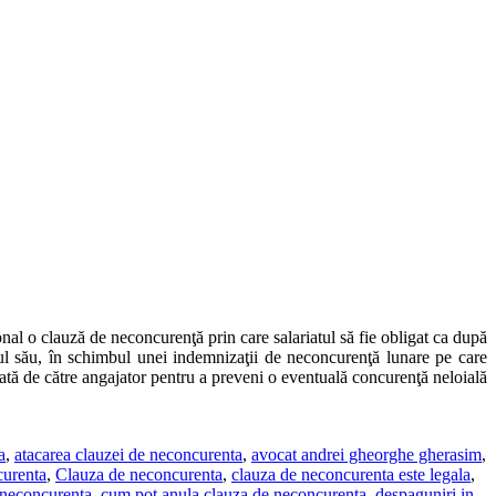
onal o clauză de neconcurenţă prin care salariatul să fie obligat ca după
torul său, în schimbul unei indemnizaţii de neconcurenţă lunare pe care
ată de către angajator pentru a preveni o eventuală concurenţă neloială
a
,
atacarea clauzei de neconcurenta
,
avocat andrei gheorghe gherasim
,
curenta
,
Clauza de neconcurenta
,
clauza de neconcurenta este legala
,
e neconcurenta
,
cum pot anula clauza de neconcurenta
,
despaguniri in