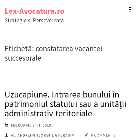
Sari
Lex-Avocatura.ro
la
Strategie și Perseverență
conținut
(apasă
Enter)
Etichetă:
constatarea vacantei
succesorale
Uzucapiune. Intrarea bunului în
patrimoniul statului sau a unității
administrativ-teritoriale
FEBRUARIE 7TH, 2019
AV. ANDREI-GHEORGHE GHERASIM
0 COMMENTS