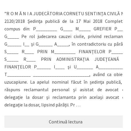
”R O M Â N I A JUDECĂTORIA CORNETU SENTINŢA CIVILĂ Nr.
2120/2018 Şedinţa publică de la 17 Mai 2018 Completul
compus din: P_________ G____ M_____ GREFIER P____
G_____ Pe rol judecarea cauzei civile, privind reclamanţii
G______ I__ şi G______ A_____, în contradictoriu cu pârâţii
S_____ R____ PRIN M_________ FINANŢELOR P______,
S_____ R____ PRIN ADMINISTRAŢIA JUDEŢEANĂ A
FINANŢELOR P______ I____ şi U_______ A____________
T__________ ________________________, având ca obiect
uzucapiune. La apelul nominal făcut în şedinţa publică, a
răspuns reclamantul personal şi asistat de avocat cu
delegaţie la dosar şi reclamanta prin acelaşi avocat cu
delegaţie la dosar, lipsind pârâţii. Pr …
Continuă lectura