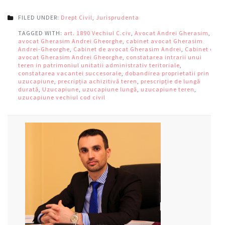
FILED UNDER:
Drept Civil
,
Jurisprudenta
TAGGED WITH:
art. 1890 Vechiul C.civ
,
Avocat Andrei Gherasim
,
avocat Gherasim Andrei Gheorghe
,
cabinet avocat Gherasim
Andrei-Gheorghe
,
Cabinet de avocat Gherasim Andrei
,
Cabinet de
avocat Gherasim Andrei Gheorghe
,
constatarea intrarii unui
teren in patrimoniul unitatii administrativ teritoriale
,
constatarea vacantei succesorale
,
dobandirea proprietatii prin
uzucapiune
,
precripția achizitivă teren
,
prescripție de lungă
durată
,
Uzucapiune
,
uzucapiune lungă
,
uzucapiune teren
,
uzucapiune vechiul cod civil