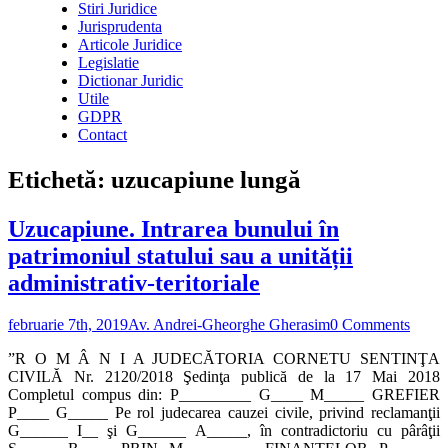
Stiri Juridice
Jurisprudenta
Articole Juridice
Legislatie
Dictionar Juridic
Utile
GDPR
Contact
Etichetă:
uzucapiune lungă
Uzucapiune. Intrarea bunului în
patrimoniul statului sau a unității
administrativ-teritoriale
februarie 7th, 2019
Av. Andrei-Gheorghe Gherasim
0 Comments
”R O M Â N I A JUDECĂTORIA CORNETU SENTINŢA
CIVILĂ Nr. 2120/2018 Şedinţa publică de la 17 Mai 2018
Completul compus din: P_________ G____ M_____ GREFIER
P____ G_____ Pe rol judecarea cauzei civile, privind reclamanţii
G______ I__ şi G______ A_____, în contradictoriu cu pârâţii