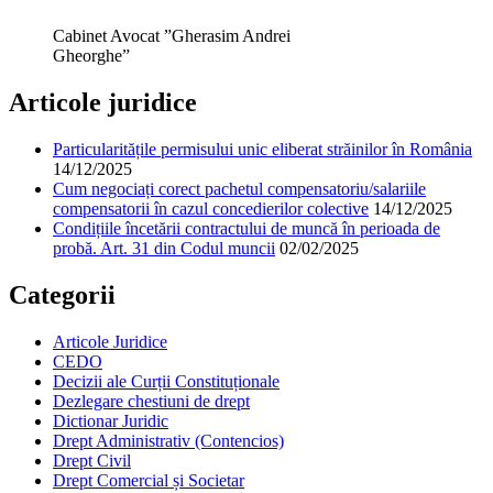
Cabinet Avocat ”Gherasim Andrei
Gheorghe”
Articole juridice
Particularitățile permisului unic eliberat străinilor în România
14/12/2025
Cum negociați corect pachetul compensatoriu/salariile
compensatorii în cazul concedierilor colective
14/12/2025
Condițiile încetării contractului de muncă în perioada de
probă. Art. 31 din Codul muncii
02/02/2025
Categorii
Articole Juridice
CEDO
Decizii ale Curții Constituționale
Dezlegare chestiuni de drept
Dictionar Juridic
Drept Administrativ (Contencios)
Drept Civil
Drept Comercial și Societar