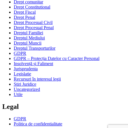
Drept comunitar
Drept Constitutional
Drept Fiscal
Drept Penal
Drept Procesual Civil
Drept Procesual Penal
Dreptul Familiei
Dreptul Mediului
Dreptul Muncii
Dreptul Transporturilor
GDPR
GDPR – Protecția Datelor cu Caracter Personal
Insolvență și Faliment
Jurisprudenta
Legislatie
Recursuri în interesul legii
Stiri Juridice
Uncategorized
Utile
Legal
GDPR
Politica de confidentialitate