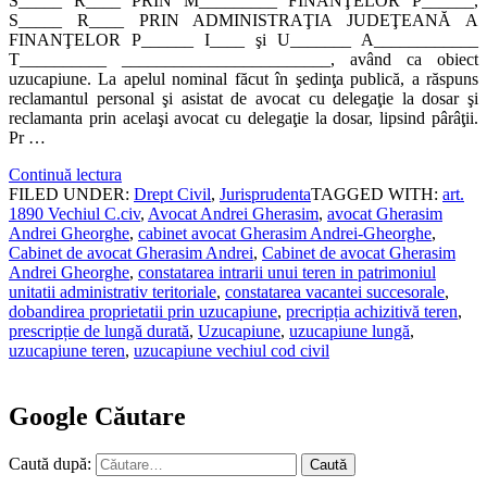
S_____ R____ PRIN M_________ FINANŢELOR P______,
S_____ R____ PRIN ADMINISTRAŢIA JUDEŢEANĂ A
FINANŢELOR P______ I____ şi U_______ A____________
T__________ ________________________, având ca obiect
uzucapiune. La apelul nominal făcut în şedinţa publică, a răspuns
reclamantul personal şi asistat de avocat cu delegaţie la dosar şi
reclamanta prin acelaşi avocat cu delegaţie la dosar, lipsind pârâţii.
Pr …
Continuă lectura
FILED UNDER:
Drept Civil
,
Jurisprudenta
TAGGED WITH:
art.
1890 Vechiul C.civ
,
Avocat Andrei Gherasim
,
avocat Gherasim
Andrei Gheorghe
,
cabinet avocat Gherasim Andrei-Gheorghe
,
Cabinet de avocat Gherasim Andrei
,
Cabinet de avocat Gherasim
Andrei Gheorghe
,
constatarea intrarii unui teren in patrimoniul
unitatii administrativ teritoriale
,
constatarea vacantei succesorale
,
dobandirea proprietatii prin uzucapiune
,
precripția achizitivă teren
,
prescripție de lungă durată
,
Uzucapiune
,
uzucapiune lungă
,
uzucapiune teren
,
uzucapiune vechiul cod civil
Google Căutare
Caută după: