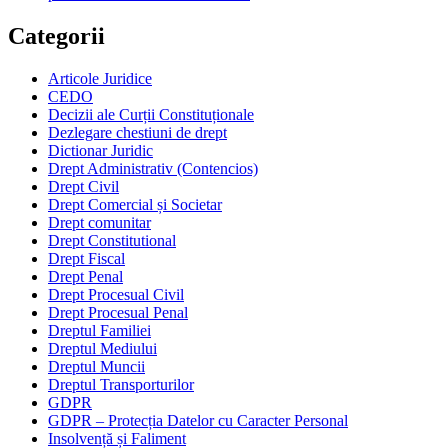
Categorii
Articole Juridice
CEDO
Decizii ale Curții Constituționale
Dezlegare chestiuni de drept
Dictionar Juridic
Drept Administrativ (Contencios)
Drept Civil
Drept Comercial și Societar
Drept comunitar
Drept Constitutional
Drept Fiscal
Drept Penal
Drept Procesual Civil
Drept Procesual Penal
Dreptul Familiei
Dreptul Mediului
Dreptul Muncii
Dreptul Transporturilor
GDPR
GDPR – Protecția Datelor cu Caracter Personal
Insolvență și Faliment