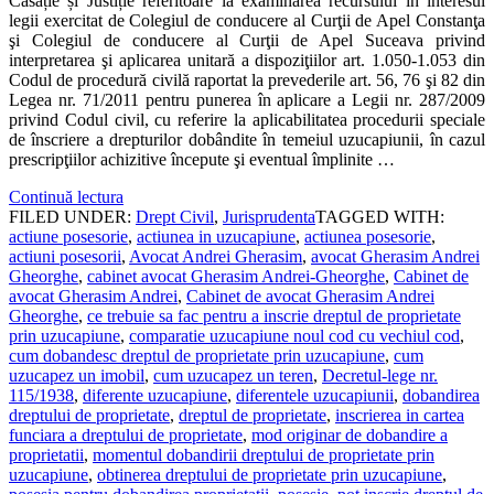
Casație și Justiție referitoare la examinarea recursului în interesul
legii exercitat de Colegiul de conducere al Curţii de Apel Constanţa
şi Colegiul de conducere al Curţii de Apel Suceava privind
interpretarea şi aplicarea unitară a dispoziţiilor art. 1.050-1.053 din
Codul de procedură civilă raportat la prevederile art. 56, 76 şi 82 din
Legea nr. 71/2011 pentru punerea în aplicare a Legii nr. 287/2009
privind Codul civil, cu referire la aplicabilitatea procedurii speciale
de înscriere a drepturilor dobândite în temeiul uzucapiunii, în cazul
prescripţiilor achizitive începute şi eventual împlinite …
Continuă lectura
FILED UNDER:
Drept Civil
,
Jurisprudenta
TAGGED WITH:
actiune posesorie
,
actiunea in uzucapiune
,
actiunea posesorie
,
actiuni posesorii
,
Avocat Andrei Gherasim
,
avocat Gherasim Andrei
Gheorghe
,
cabinet avocat Gherasim Andrei-Gheorghe
,
Cabinet de
avocat Gherasim Andrei
,
Cabinet de avocat Gherasim Andrei
Gheorghe
,
ce trebuie sa fac pentru a inscrie dreptul de proprietate
prin uzucapiune
,
comparatie uzucapiune noul cod cu vechiul cod
,
cum dobandesc dreptul de proprietate prin uzucapiune
,
cum
uzucapez un imobil
,
cum uzucapez un teren
,
Decretul-lege nr.
115/1938
,
diferente uzucapiune
,
diferentele uzucapiunii
,
dobandirea
dreptului de proprietate
,
dreptul de proprietate
,
inscrierea in cartea
funciara a dreptului de proprietate
,
mod originar de dobandire a
proprietatii
,
momentul dobandirii dreptului de proprietate prin
uzucapiune
,
obtinerea dreptului de proprietate prin uzucapiune
,