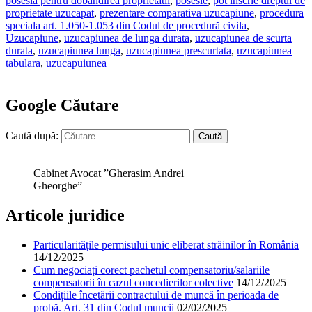
posesia pentru dobandirea proprietatii
,
posesie
,
pot inscrie dreptul de
proprietate uzucapat
,
prezentare comparativa uzucapiune
,
procedura
speciala art. 1.050-1.053 din Codul de procedură civila
,
Uzucapiune
,
uzucapiunea de lunga durata
,
uzucapiunea de scurta
durata
,
uzucapiunea lunga
,
uzucapiunea prescurtata
,
uzucapiunea
tabulara
,
uzucapuiunea
Google Căutare
Caută după:
Cabinet Avocat ”Gherasim Andrei
Gheorghe”
Articole juridice
Particularitățile permisului unic eliberat străinilor în România
14/12/2025
Cum negociați corect pachetul compensatoriu/salariile
compensatorii în cazul concedierilor colective
14/12/2025
Condițiile încetării contractului de muncă în perioada de
probă. Art. 31 din Codul muncii
02/02/2025