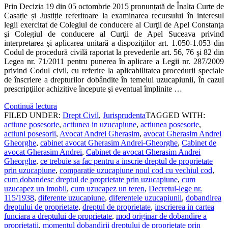
Prin Decizia 19 din 05 octombrie 2015 pronunțată de Înalta Curte de
Casație și Justiție referitoare la examinarea recursului în interesul
legii exercitat de Colegiul de conducere al Curţii de Apel Constanţa
şi Colegiul de conducere al Curţii de Apel Suceava privind
interpretarea şi aplicarea unitară a dispoziţiilor art. 1.050-1.053 din
Codul de procedură civilă raportat la prevederile art. 56, 76 şi 82 din
Legea nr. 71/2011 pentru punerea în aplicare a Legii nr. 287/2009
privind Codul civil, cu referire la aplicabilitatea procedurii speciale
de înscriere a drepturilor dobândite în temeiul uzucapiunii, în cazul
prescripţiilor achizitive începute şi eventual împlinite …
Continuă lectura
FILED UNDER:
Drept Civil
,
Jurisprudenta
TAGGED WITH:
actiune posesorie
,
actiunea in uzucapiune
,
actiunea posesorie
,
actiuni posesorii
,
Avocat Andrei Gherasim
,
avocat Gherasim Andrei
Gheorghe
,
cabinet avocat Gherasim Andrei-Gheorghe
,
Cabinet de
avocat Gherasim Andrei
,
Cabinet de avocat Gherasim Andrei
Gheorghe
,
ce trebuie sa fac pentru a inscrie dreptul de proprietate
prin uzucapiune
,
comparatie uzucapiune noul cod cu vechiul cod
,
cum dobandesc dreptul de proprietate prin uzucapiune
,
cum
uzucapez un imobil
,
cum uzucapez un teren
,
Decretul-lege nr.
115/1938
,
diferente uzucapiune
,
diferentele uzucapiunii
,
dobandirea
dreptului de proprietate
,
dreptul de proprietate
,
inscrierea in cartea
funciara a dreptului de proprietate
,
mod originar de dobandire a
proprietatii
,
momentul dobandirii dreptului de proprietate prin