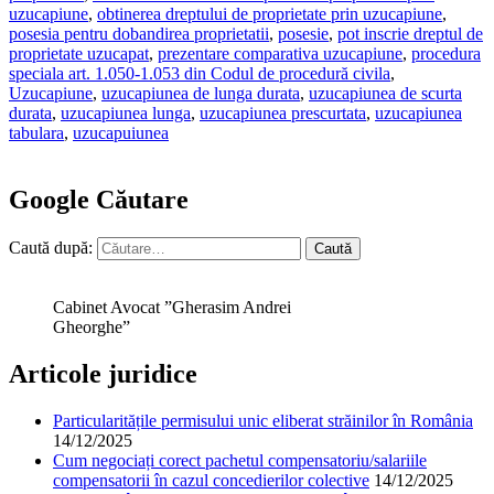
uzucapiune
,
obtinerea dreptului de proprietate prin uzucapiune
,
posesia pentru dobandirea proprietatii
,
posesie
,
pot inscrie dreptul de
proprietate uzucapat
,
prezentare comparativa uzucapiune
,
procedura
speciala art. 1.050-1.053 din Codul de procedură civila
,
Uzucapiune
,
uzucapiunea de lunga durata
,
uzucapiunea de scurta
durata
,
uzucapiunea lunga
,
uzucapiunea prescurtata
,
uzucapiunea
tabulara
,
uzucapuiunea
Google Căutare
Caută după:
Cabinet Avocat ”Gherasim Andrei
Gheorghe”
Articole juridice
Particularitățile permisului unic eliberat străinilor în România
14/12/2025
Cum negociați corect pachetul compensatoriu/salariile
compensatorii în cazul concedierilor colective
14/12/2025