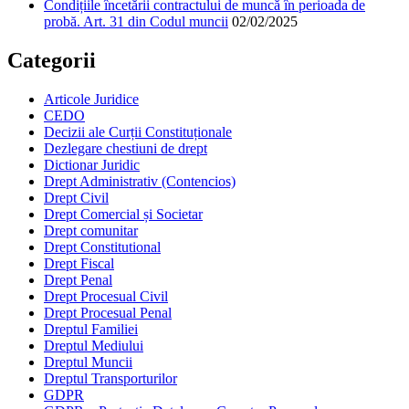
Condițiile încetării contractului de muncă în perioada de
probă. Art. 31 din Codul muncii
02/02/2025
Categorii
Articole Juridice
CEDO
Decizii ale Curții Constituționale
Dezlegare chestiuni de drept
Dictionar Juridic
Drept Administrativ (Contencios)
Drept Civil
Drept Comercial și Societar
Drept comunitar
Drept Constitutional
Drept Fiscal
Drept Penal
Drept Procesual Civil
Drept Procesual Penal
Dreptul Familiei
Dreptul Mediului
Dreptul Muncii
Dreptul Transporturilor
GDPR