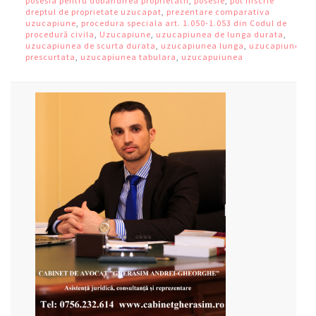
posesia pentru dobandirea proprietatii
,
posesie
,
pot inscrie
dreptul de proprietate uzucapat
,
prezentare comparativa
uzucapiune
,
procedura speciala art. 1.050-1.053 din Codul de
procedură civila
,
Uzucapiune
,
uzucapiunea de lunga durata
,
uzucapiunea de scurta durata
,
uzucapiunea lunga
,
uzucapiunea
prescurtata
,
uzucapiunea tabulara
,
uzucapuiunea