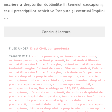
înscriere a drepturilor dobândite în temeiul uzucapiunii, în
cazul prescripţiilor achizitive începute şi eventual împlinite
…
Continuă lectura
FILED UNDER:
Drept Civil
,
Jurisprudenta
TAGGED WITH:
actiune posesorie
,
actiunea in uzucapiune
,
actiunea posesorie
,
actiuni posesorii
,
Avocat Andrei Gherasim
,
avocat Gherasim Andrei Gheorghe
,
cabinet avocat Gherasim
Andrei-Gheorghe
,
Cabinet de avocat Gherasim Andrei
,
Cabinet de
avocat Gherasim Andrei Gheorghe
,
ce trebuie sa fac pentru a
inscrie dreptul de proprietate prin uzucapiune
,
comparatie
uzucapiune noul cod cu vechiul cod
,
cum dobandesc dreptul de
proprietate prin uzucapiune
,
cum uzucapez un imobil
,
cum
uzucapez un teren
,
Decretul-lege nr. 115/1938
,
diferente
uzucapiune
,
diferentele uzucapiunii
,
dobandirea dreptului de
proprietate
,
dreptul de proprietate
,
inscrierea in cartea funciara
a dreptului de proprietate
,
mod originar de dobandire a
proprietatii
,
momentul dobandirii dreptului de proprietate prin
uzucapiune
,
obtinerea dreptului de proprietate prin uzucapiune
,