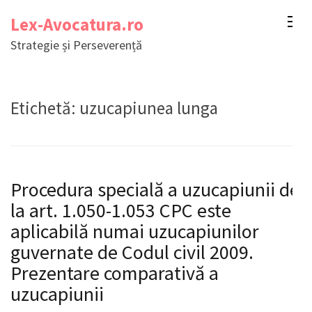
Sari
Lex-Avocatura.ro
la
Strategie și Perseverență
conținut
(apasă
Enter)
Etichetă:
uzucapiunea lunga
Procedura specială a uzucapiunii de
la art. 1.050-1.053 CPC este
aplicabilă numai uzucapiunilor
guvernate de Codul civil 2009.
Prezentare comparativă a
uzucapiunii