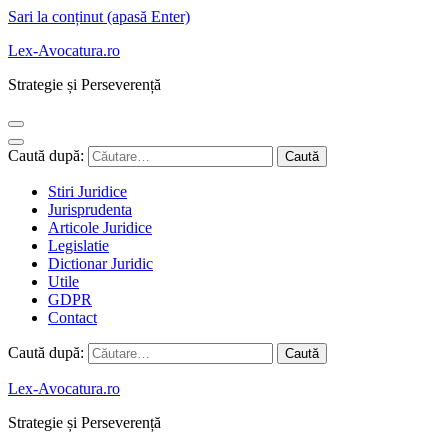
Sari la conținut (apasă Enter)
Lex-Avocatura.ro
Strategie și Perseverență
Caută după:
Stiri Juridice
Jurisprudenta
Articole Juridice
Legislatie
Dictionar Juridic
Utile
GDPR
Contact
Caută după:
Lex-Avocatura.ro
Strategie și Perseverență