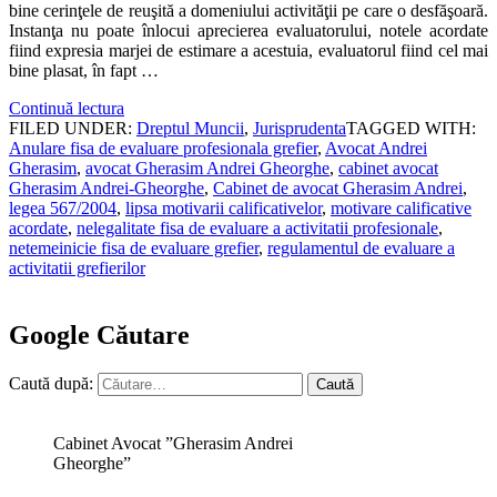
bine cerinţele de reuşită a domeniului activităţii pe care o desfăşoară.
Instanţa nu poate înlocui aprecierea evaluatorului, notele acordate
fiind expresia marjei de estimare a acestuia, evaluatorul fiind cel mai
bine plasat, în fapt …
Continuă lectura
FILED UNDER:
Dreptul Muncii
,
Jurisprudenta
TAGGED WITH:
Anulare fisa de evaluare profesionala grefier
,
Avocat Andrei
Gherasim
,
avocat Gherasim Andrei Gheorghe
,
cabinet avocat
Gherasim Andrei-Gheorghe
,
Cabinet de avocat Gherasim Andrei
,
legea 567/2004
,
lipsa motivarii calificativelor
,
motivare calificative
acordate
,
nelegalitate fisa de evaluare a activitatii profesionale
,
netemeinicie fisa de evaluare grefier
,
regulamentul de evaluare a
activitatii grefierilor
Google Căutare
Caută după:
Cabinet Avocat ”Gherasim Andrei
Gheorghe”