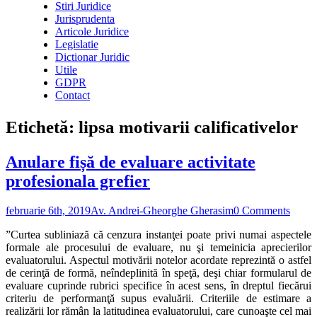
Stiri Juridice
Jurisprudenta
Articole Juridice
Legislatie
Dictionar Juridic
Utile
GDPR
Contact
Etichetă:
lipsa motivarii calificativelor
Anulare fișă de evaluare activitate
profesionala grefier
februarie 6th, 2019
Av. Andrei-Gheorghe Gherasim
0 Comments
”Curtea subliniază că cenzura instanţei poate privi numai aspectele
formale ale procesului de evaluare, nu şi temeinicia aprecierilor
evaluatorului. Aspectul motivării notelor acordate reprezintă o astfel
de cerinţă de formă, neîndeplinită în speţă, deşi chiar formularul de
evaluare cuprinde rubrici specifice în acest sens, în dreptul fiecărui
criteriu de performanţă supus evaluării. Criteriile de estimare a
realizării lor rămân la latitudinea evaluatorului, care cunoaşte cel mai