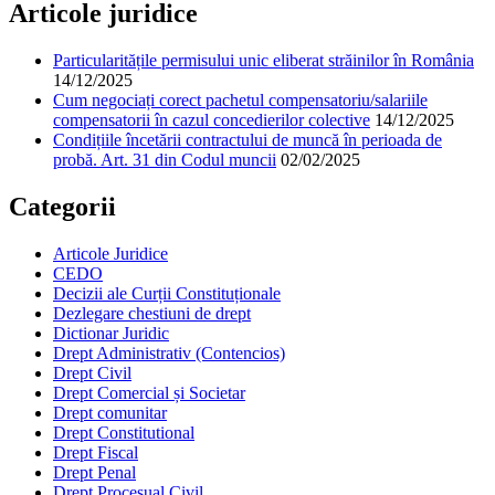
Articole juridice
Particularitățile permisului unic eliberat străinilor în România
14/12/2025
Cum negociați corect pachetul compensatoriu/salariile
compensatorii în cazul concedierilor colective
14/12/2025
Condițiile încetării contractului de muncă în perioada de
probă. Art. 31 din Codul muncii
02/02/2025
Categorii
Articole Juridice
CEDO
Decizii ale Curții Constituționale
Dezlegare chestiuni de drept
Dictionar Juridic
Drept Administrativ (Contencios)
Drept Civil
Drept Comercial și Societar
Drept comunitar
Drept Constitutional
Drept Fiscal
Drept Penal
Drept Procesual Civil