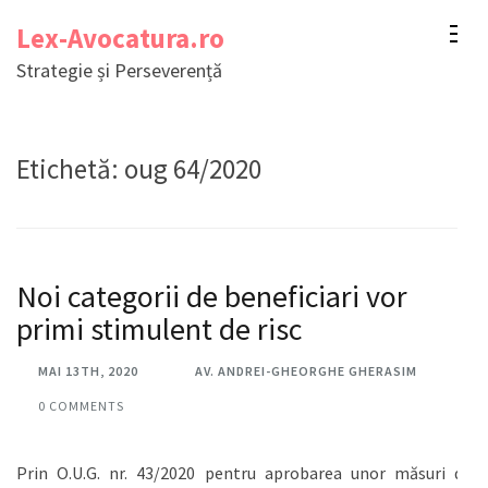
Sari
Lex-Avocatura.ro
la
Strategie și Perseverență
conținut
(apasă
Enter)
Etichetă:
oug 64/2020
Noi categorii de beneficiari vor
primi stimulent de risc
MAI 13TH, 2020
AV. ANDREI-GHEORGHE GHERASIM
0 COMMENTS
Prin O.U.G. nr. 43/2020 pentru aprobarea unor măsuri de