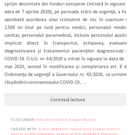
sprijin decontate din fonduri europene (intrată în vigoare la
data de 7 aprilie 2020), pe perioada stării de urgenţă, a fost
aprobată acordarea unui stimulent de risc în cuantum de
2.500 lei brut pe lună pentru medici, personalul medico-
sanitar, personalul paramedical, inclusiv personalul auxiliar,
implicat direct în transportul, echiparea, evaluarea,
diagnosticarea şi tratamentul pacienţilor diagnosticaţi cu
COVID-19. O.U.G. nr. 64/2020 a intrat în vigoare la data de 11
mai 2020, venind în modificarea şi completarea art. 8 din
Ordonanţa de urgenţă a Guvernului nr. 43/2020, ca urmare a
răspândirii coronavirusului COVID-19, …
Continuă lectura
FILED UNDER:
Articole Juridice
,
Dreptul Muncii
TAGGED WITH:
andrei gherasim consultanta dreptul muncii
,
avocat andrei gheorghe
,
avocat andrei gheorghe gherasim
,