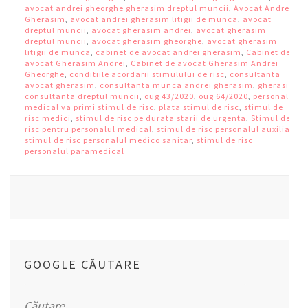
avocat andrei gheorghe gherasim dreptul muncii
,
Avocat Andrei
Gherasim
,
avocat andrei gherasim litigii de munca
,
avocat
dreptul muncii
,
avocat gherasim andrei
,
avocat gherasim
dreptul muncii
,
avocat gherasim gheorghe
,
avocat gherasim
litigii de munca
,
cabinet de avocat andrei gherasim
,
Cabinet de
avocat Gherasim Andrei
,
Cabinet de avocat Gherasim Andrei
Gheorghe
,
conditiile acordarii stimulului de risc
,
consultanta
avocat gherasim
,
consultanta munca andrei gherasim
,
gherasim
consultanta dreptul muncii
,
oug 43/2020
,
oug 64/2020
,
personalul
medical va primi stimul de risc
,
plata stimul de risc
,
stimul de
risc medici
,
stimul de risc pe durata starii de urgenta
,
Stimul de
risc pentru personalul medical
,
stimul de risc personalul auxiliar
,
stimul de risc personalul medico sanitar
,
stimul de risc
personalul paramedical
GOOGLE CĂUTARE
Caută