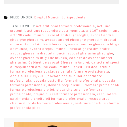
FILED UNDER:
Dreptul Muncii
,
Jurisprudenta
TAGGED WITH:
act aditional formare profesionala
,
actiune
pretentii
,
actiune raspundere patrimoniala
,
art 197 codul muncii
,
art 198 codul muncii
,
avocat andrei gheorghe
,
avocat andrei
gheorghe gherasim
,
avocat andrei gheorghe gherasim dreptul
muncii
,
Avocat Andrei Gherasim
,
avocat andrei gherasim litigii
de munca
,
avocat dreptul muncii
,
avocat gherasim andrei
,
avocat gherasim dreptul muncii
,
avocat gherasim gheorghe
,
avocat gherasim litigii de munca
,
cabinet de avocat andrei
gherasim
,
Cabinet de avocat Gherasim Andrei
,
caracterul special
al raspunderii art. 198 codul muncii
,
cheltuieli deductibile
formare profesionala
,
clauza penala formare profesionala
,
decizia ICCJ 19/2019
,
dovada cheltuielilor de formare
profesionala
,
dovada costurilor formarii profesionale
,
dovada
formarii profesionale
,
dovada prejudiciului formare profesionala
,
formare profesionala pilot
,
plata cheltuieli de formare
profesionala
,
prejudiciu cert formare profesionala
,
raspundere
patrimoniala cheltuieli formare profesionala
,
recuperarea
cheltuielilor de formare profesionala
,
restituire cheltuieli formare
profesionala pilot