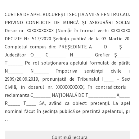
CURTEA DE APEL BUCUREŞTI SECŢIA A VII-A PENTRU CAUZE
PRIVIND CONFLICTE DE MUNCĂ ŞI ASIGURĂRI SOCIALE
Dosar nr. XXXXXXXXXXX (Număr în format vechi XXXXXXXXX)
DECIZIE Nr. 517/2020 Şedinţa publică de la 03 Martie 2020
Completul compus din: PREŞEDINTE A____ D____ Ş_____
Judecător O___ C_______ N_______ Grefier Ş_______
T______ Pe rol soluţionarea apelului formulat de pârâtul
N______ N______ împotriva sentinţei civile nr.
2909/20.09.2019, pronunţată de Tribunalul I____ – Secţia
Civilă, în dosarul nr. XXXXXXXXXXX, în contradictoriu cu
reclamanta C_______ NAŢIONALĂ DE T___________ A______
R_____ T____ SA, având ca obiect: pretenţii. La apelul
nominal făcut în şedinţa publică se prezintă apelantul, prin
…
Continuă lectura