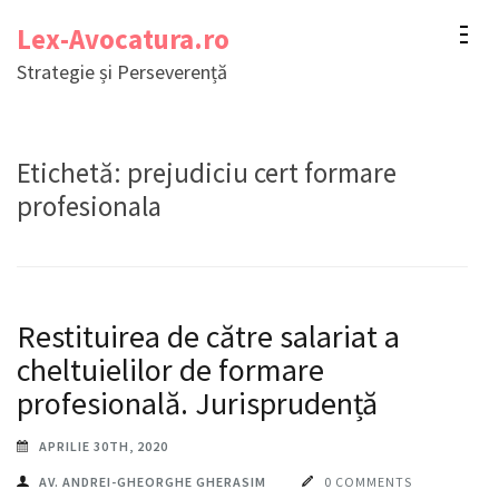
Sari
Lex-Avocatura.ro
la
Strategie și Perseverență
conținut
(apasă
Enter)
Etichetă:
prejudiciu cert formare
profesionala
Restituirea de către salariat a
cheltuielilor de formare
profesională. Jurisprudență
APRILIE 30TH, 2020
AV. ANDREI-GHEORGHE GHERASIM
0 COMMENTS