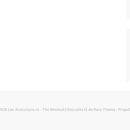
©2026
Lex-Avocatura.ro
· The Minimal | Dezvoltată de
Rara Theme
· Propu