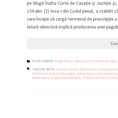
pe lângă Înalta Curte de Casație și Justiție și, 
154 alin. (2) teza I din Codul penal, a stabilit că
care începe să curgă termenul de prescripţie a 
latură obiectivă implică producerea unei pagub
Con
FILED UNDER:
Drept Penal
,
Recursuri în interesul legii
TAGGED WITH:
Avocat Andrei Gherasim
,
avocat penal
Gherasim Andrei Gheorghe
,
infractiuni care implica 
prescriptia raspunderii penale
,
ril decizia 5 din 11.02