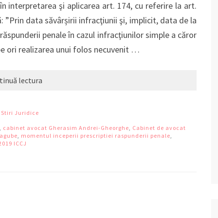
în interpretarea şi aplicarea art. 174, cu referire la art.
: ”Prin data săvârșirii infracţiunii şi, implicit, data de la
răspunderii penale în cazul infracţiunilor simple a căror
e ori realizarea unui folos necuvenit …
tinuă lectura
,
Stiri Juridice
,
cabinet avocat Gherasim Andrei-Gheorghe
,
Cabinet de avocat
pagube
,
momentul inceperii prescriptiei raspunderii penale
,
.2019 ICCJ