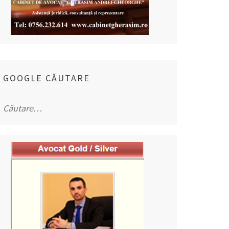
GOOGLE CĂUTARE
Caută
după: