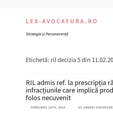
Sari
la
conținut
LEX-AVOCATURA.RO
(apasă
Strategie și Perseverență
Enter)
Etichetă:
ril decizia 5 din 11.02.2
RIL admis ref. la prescripția 
infracțiunile care implică pr
folos necuvenit
FEBRUARIE 18TH, 2019
AV. ANDREI-GHEORGH