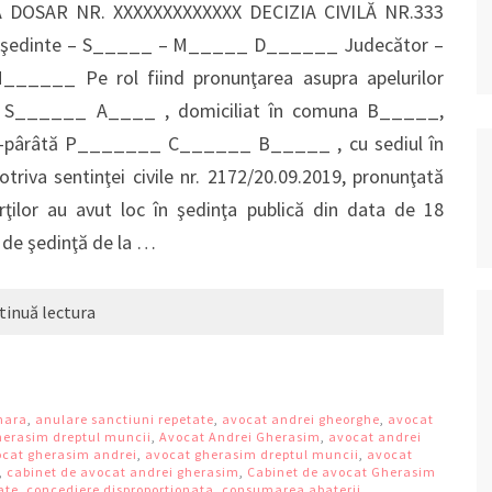
 DOSAR NR. XXXXXXXXXXXXX DECIZIA CIVILĂ NR.333
 Preşedinte – S_____ – M_____ D______ Judecător –
___ Pe rol fiind pronunţarea asupra apelurilor
_ S______ A____ , domiciliat în comuna B_____,
-pârâtă P_______ C______ B_____ , cu sediul în
a sentinţei civile nr. 2172/20.09.2019, pronunţată
ărţilor au avut loc în şedinţa publică din data de 18
 de şedinţă de la …
tinuă lectura
inara
,
anulare sanctiuni repetate
,
avocat andrei gheorghe
,
avocat
herasim dreptul muncii
,
Avocat Andrei Gherasim
,
avocat andrei
cat gherasim andrei
,
avocat gherasim dreptul muncii
,
avocat
,
cabinet de avocat andrei gherasim
,
Cabinet de avocat Gherasim
ate
,
concediere disproportionata
,
consumarea abaterii