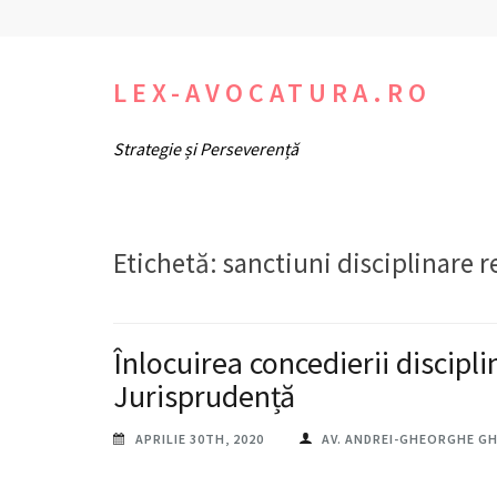
Sari
la
conținut
LEX-AVOCATURA.RO
(apasă
Strategie și Perseverență
Enter)
Etichetă:
sanctiuni disciplinare r
Înlocuirea concedierii discipli
Jurisprudență
APRILIE 30TH, 2020
AV. ANDREI-GHEORGHE G