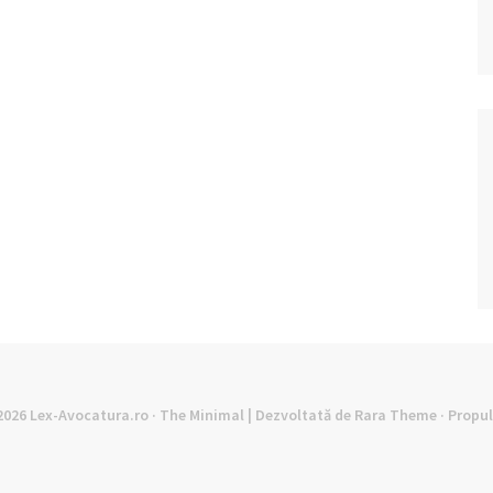
©2026
Lex-Avocatura.ro
· The Minimal | Dezvoltată de
Rara Theme
· Propu