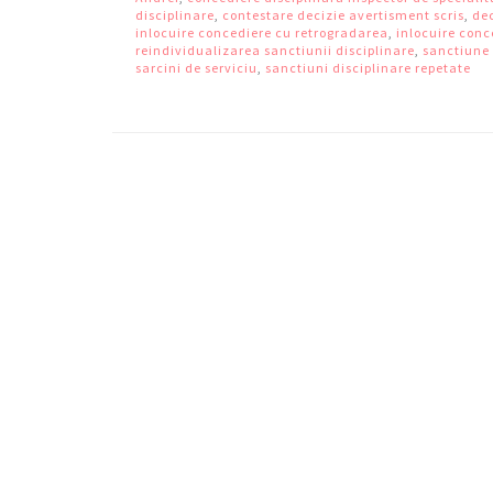
disciplinare
,
contestare decizie avertisment scris
,
dec
inlocuire concediere cu retrogradarea
,
inlocuire conc
reindividualizarea sanctiunii disciplinare
,
sanctiune 
sarcini de serviciu
,
sanctiuni disciplinare repetate