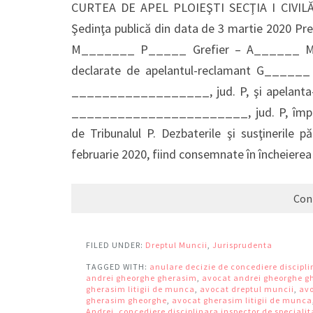
CURTEA DE APEL PLOIEŞTI SECŢIA I CIVILĂ
Şedinţa publică din data de 3 martie 2020
M_______ P_____ Grefier – A______ M___
declarate de apelantul-reclamant G_____
__________________, jud. P, şi apelanta
_______________________, jud. P, împotriv
de Tribunalul P. Dezbaterile şi susţinerile p
februarie 2020, fiind consemnate în încheierea
Con
FILED UNDER:
Dreptul Muncii
,
Jurisprudenta
TAGGED WITH:
anulare decizie de concediere discipl
andrei gheorghe gherasim
,
avocat andrei gheorghe g
gherasim litigii de munca
,
avocat dreptul muncii
,
avo
gherasim gheorghe
,
avocat gherasim litigii de munca
Andrei
,
concediere disciplinara inspector de specialit