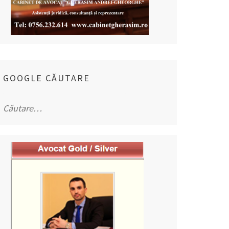
GOOGLE CĂUTARE
Caută
după: