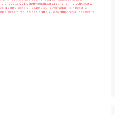
izia ICCJ 11/2013
,
Individualizarea sanctiunii disciplinare
,
ediere disciplinara
,
legalitatea retrogradarii din functie
,
disciplinara reducere salariu 5%
,
sanctiune refuz indeplinire