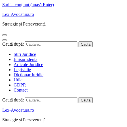
Sari la conținut (apasă Enter)
Lex-Avocatura.ro
Strategie și Perseverență
Caută după:
Stiri Juridice
Jurisprudenta
Articole Juridice
Legislatie
Dictionar Juridic
Utile
GDPR
Contact
Caută după:
Lex-Avocatura.ro
Strategie și Perseverență