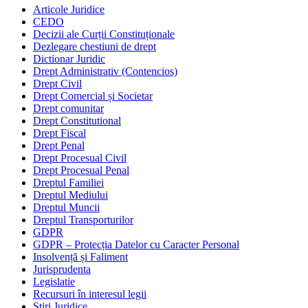
Articole Juridice
CEDO
Decizii ale Curții Constituționale
Dezlegare chestiuni de drept
Dictionar Juridic
Drept Administrativ (Contencios)
Drept Civil
Drept Comercial și Societar
Drept comunitar
Drept Constitutional
Drept Fiscal
Drept Penal
Drept Procesual Civil
Drept Procesual Penal
Dreptul Familiei
Dreptul Mediului
Dreptul Muncii
Dreptul Transporturilor
GDPR
GDPR – Protecția Datelor cu Caracter Personal
Insolvență și Faliment
Jurisprudenta
Legislatie
Recursuri în interesul legii
Stiri Juridice