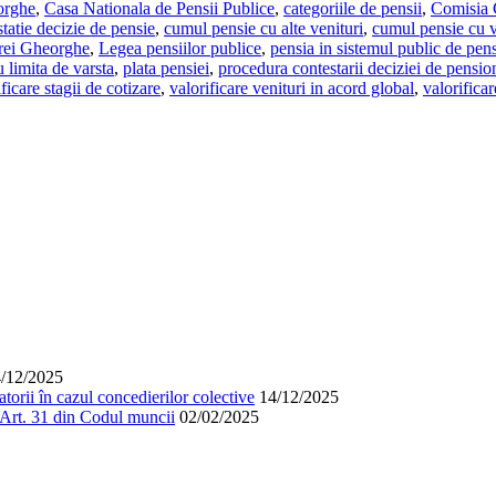
orghe
,
Casa Nationala de Pensii Publice
,
categoriile de pensii
,
Comisia C
tatie decizie de pensie
,
cumul pensie cu alte venituri
,
cumul pensie cu ve
rei Gheorghe
,
Legea pensiilor publice
,
pensia in sistemul public de pens
 limita de varsta
,
plata pensiei
,
procedura contestarii deciziei de pensio
ficare stagii de cotizare
,
valorificare venituri in acord global
,
valorificar
/12/2025
orii în cazul concedierilor colective
14/12/2025
. Art. 31 din Codul muncii
02/02/2025