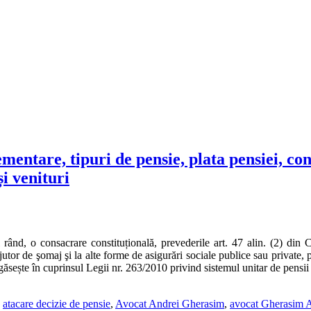
mentare, tipuri de pensie, plata pensiei, con
și venituri
rând, o consacrare constituțională, prevederile art. 47 alin. (2) din C
a ajutor de şomaj şi la alte forme de asigurări sociale publice sau private,
regăsește în cuprinsul Legii nr. 263/2010 privind sistemul unitar de pensi
:
atacare decizie de pensie
,
Avocat Andrei Gherasim
,
avocat Gherasim 