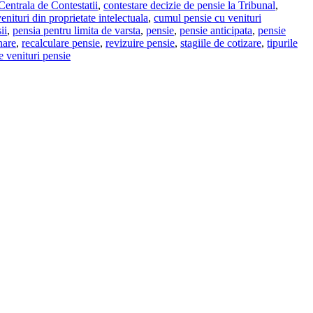
entrala de Contestatii
,
contestare decizie de pensie la Tribunal
,
nituri din proprietate intelectuala
,
cumul pensie cu venituri
ii
,
pensia pentru limita de varsta
,
pensie
,
pensie anticipata
,
pensie
nare
,
recalculare pensie
,
revizuire pensie
,
stagiile de cotizare
,
tipurile
e venituri pensie