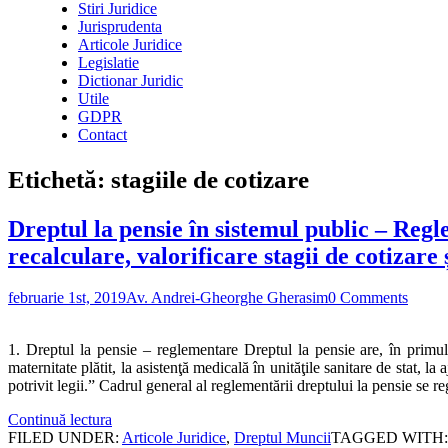
Stiri Juridice
Jurisprudenta
Articole Juridice
Legislatie
Dictionar Juridic
Utile
GDPR
Contact
Etichetă:
stagiile de cotizare
Dreptul la pensie în sistemul public – Regle
recalculare, valorificare stagii de cotizare 
februarie 1st, 2019
Av. Andrei-Gheorghe Gherasim
0 Comments
1. Dreptul la pensie – reglementare Dreptul la pensie are, în primul 
maternitate plătit, la asistenţă medicală în unităţile sanitare de stat, l
potrivit legii.” Cadrul general al reglementării dreptului la pensie se 
Continuă lectura
FILED UNDER:
Articole Juridice
,
Dreptul Muncii
TAGGED WITH