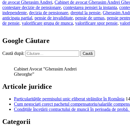
de avocat Gherasim Andrei
,
Cabinet de avocat Gherasim Andrei Ghe
contestare decizie de pensionare
,
contestarea pensiei la instanta
,
contes
independente
,
decizia de pensionare
,
dreptul la pensie
,
Gherasim And
anticipata partial
,
pensie de invaliditate
,
pensie de urmas
,
pensie pentru
de pensie
,
valorificare grupa de munca
,
valorificare spor pensie
,
valori
Google Căutare
Caută după:
Cabinet Avocat ”Gherasim Andrei
Gheorghe”
Articole juridice
Particularitățile permisului unic eliberat străinilor în România
14
Cum negociați corect pachetul compensatoriu/salariile compensat
Condițiile încetării contractului de muncă în perioada de probă
Categorii