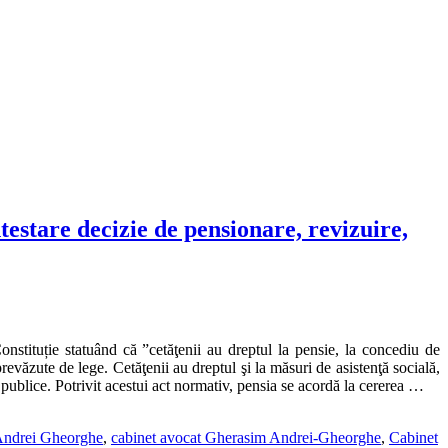
testare decizie de pensionare, revizuire,
onstituție statuând că ”cetăţenii au dreptul la pensie, la concediu de
 prevăzute de lege. Cetăţenii au dreptul şi la măsuri de asistenţă socială,
i publice. Potrivit acestui act normativ, pensia se acordă la cererea …
Andrei Gheorghe
,
cabinet avocat Gherasim Andrei-Gheorghe
,
Cabinet