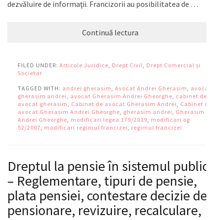
dezvăluire de informaţii. Francizorii au posibilitatea de …
Continuă lectura
FILED UNDER:
Articole Juridice
,
Drept Civil
,
Drept Comercial și
Societar
TAGGED WITH:
andrei gherasim
,
Avocat Andrei Gherasim
,
avocat
gherasim andrei
,
avocat Gherasim Andrei Gheorghe
,
cabinet de
avocat gherasim
,
Cabinet de avocat Gherasim Andrei
,
Cabinet de
avocat Gherasim Andrei Gheorghe
,
gherasim andrei
,
Gherasim
Andrei Gheorghe
,
modificari legea 179/2019
,
modificari og
52/2007
,
modificari regimul francizei
,
regimul francizei
Dreptul la pensie în sistemul public
– Reglementare, tipuri de pensie,
plata pensiei, contestare decizie de
pensionare, revizuire, recalculare,