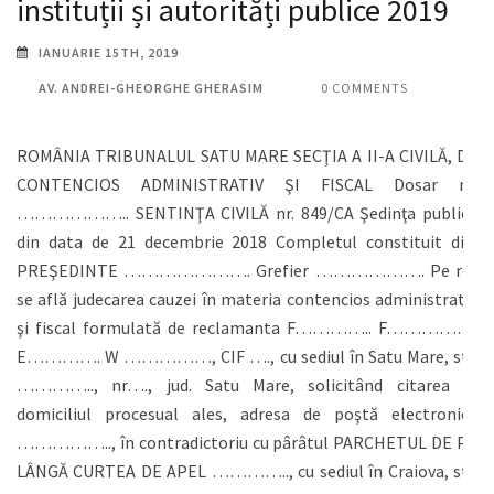
instituții și autorități publice 2019
IANUARIE 15TH, 2019
AV. ANDREI-GHEORGHE GHERASIM
0 COMMENTS
ROMÂNIA TRIBUNALUL SATU MARE SECŢIA A II-A CIVILĂ, DE
CONTENCIOS ADMINISTRATIV ŞI FISCAL Dosar nr.
……………….. SENTINŢA CIVILĂ nr. 849/CA Şedinţa publică
din data de 21 decembrie 2018 Completul constituit din:
PREŞEDINTE …………………. Grefier ………………. Pe rol
se află judecarea cauzei în materia contencios administrativ
şi fiscal formulată de reclamanta F………….. F…………….
E…………. W ……………, CIF …., cu sediul în Satu Mare, str.
………….., nr…., jud. Satu Mare, solicitând citarea la
domiciliul procesual ales, adresa de poştă electronică
…………….., în contradictoriu cu pârâtul PARCHETUL DE PE
LÂNGĂ CURTEA DE APEL ………….., cu sediul în Craiova, str.