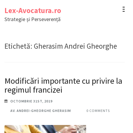
Sari
Lex-Avocatura.ro
la
Strategie și Perseverență
conținut
(apasă
Enter)
Etichetă:
Gherasim Andrei Gheorghe
Modificări importante cu privire la
regimul francizei
OCTOMBRIE 31ST, 2019
AV. ANDREI-GHEORGHE GHERASIM
0 COMMENTS