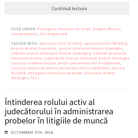
Continuă lectura
FILED UNDER:
Dezlegare chestiuni de drept
,
Dreptul Muncii
,
Jurisprudenta
,
Uncategorized
TAGGED WITH:
aplicarea OUG 57/2015
,
aplicarea OUG 99/2016
,
Avocat Andrei Gherasim
,
avocat Gherasim Andrei Gheorghe
,
cabinet avocat Gherasim Andrei-Gheorghe
,
Cabinet de avocat
Gherasim Andrei
,
Cabinet de avocat Gherasim Andrei Gheorghe
,
calculul indemnizațiilor pentru personalul din învățământ
,
calculul sporurilor pentru personalul din învățământ
,
decizia
41/2018
,
dezlegare chestiune de drept
,
Gherasim Andrei
Gheorghe
,
ÎCCJ
Întinderea rolului activ al
judecătorului în administrarea
probelor în litigiile de muncă
OCTOMBRIE 4TH, 2018