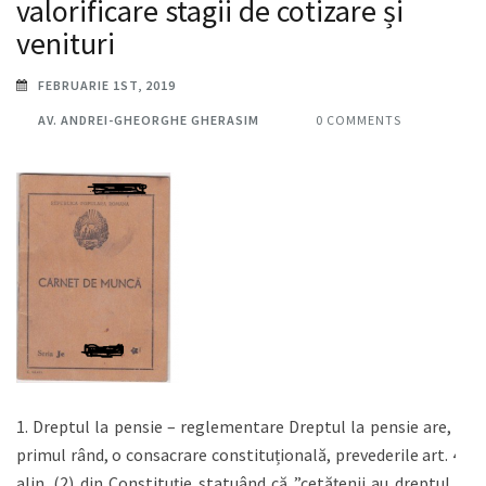
valorificare stagii de cotizare și
venituri
FEBRUARIE 1ST, 2019
AV. ANDREI-GHEORGHE GHERASIM
0 COMMENTS
1. Dreptul la pensie – reglementare Dreptul la pensie are, în
primul rând, o consacrare constituțională, prevederile art. 47
alin. (2) din Constituție statuând că ”cetăţenii au dreptul la