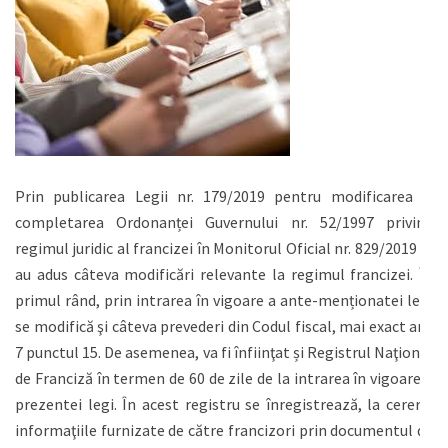
Prin publicarea Legii nr. 179/2019 pentru modificarea și
completarea Ordonanței Guvernului nr. 52/1997 privind
regimul juridic al francizei în Monitorul Oficial nr. 829/2019 s-
au adus câteva modificări relevante la regimul francizei. În
primul rând, prin intrarea în vigoare a ante-menționatei legi
se modifică şi câteva prevederi din Codul fiscal, mai exact art.
7 punctul 15. De asemenea, va fi înfiinţat și Registrul Naţional
de Franciză în termen de 60 de zile de la intrarea în vigoare a
prezentei legi. În acest registru se înregistrează, la cerere,
informaţiile furnizate de către francizori prin documentul de