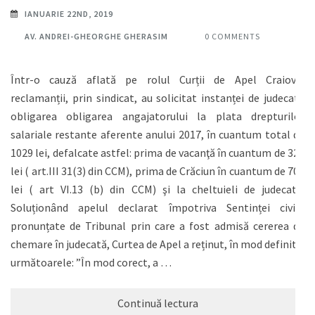
IANUARIE 22ND, 2019
AV. ANDREI-GHEORGHE GHERASIM
0 COMMENTS
Într-o cauză aflată pe rolul Curții de Apel Craiova,
reclamanții, prin sindicat, au solicitat instanței de judecată
obligarea obligarea angajatorului la plata drepturilor
salariale restante aferente anului 2017, în cuantum total de
1029 lei, defalcate astfel: prima de vacanţă în cuantum de 325
lei ( art.III 31(3) din CCM), prima de Crăciun în cuantum de 704
lei ( art VI.13 (b) din CCM) şi la cheltuieli de judecată.
Soluționând apelul declarat împotriva Sentinței civile
pronunțate de Tribunal prin care a fost admisă cererea de
chemare în judecată, Curtea de Apel a reținut, în mod definitiv
următoarele: ”În mod corect, a …
Continuă lectura