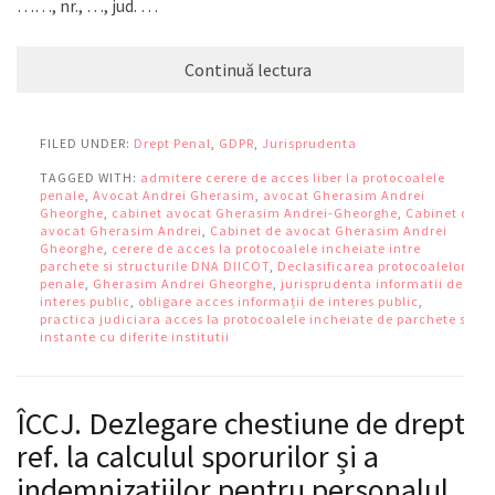
……, nr., …, jud. …
Continuă lectura
FILED UNDER:
Drept Penal
,
GDPR
,
Jurisprudenta
TAGGED WITH:
admitere cerere de acces liber la protocoalele
penale
,
Avocat Andrei Gherasim
,
avocat Gherasim Andrei
Gheorghe
,
cabinet avocat Gherasim Andrei-Gheorghe
,
Cabinet de
avocat Gherasim Andrei
,
Cabinet de avocat Gherasim Andrei
Gheorghe
,
cerere de acces la protocoalele incheiate intre
parchete si structurile DNA DIICOT
,
Declasificarea protocoalelor
penale
,
Gherasim Andrei Gheorghe
,
jurisprudenta informatii de
interes public
,
obligare acces informații de interes public
,
practica judiciara acces la protocoalele incheiate de parchete si
instante cu diferite institutii
ÎCCJ. Dezlegare chestiune de drept
ref. la calculul sporurilor și a
indemnizațiilor pentru personalul