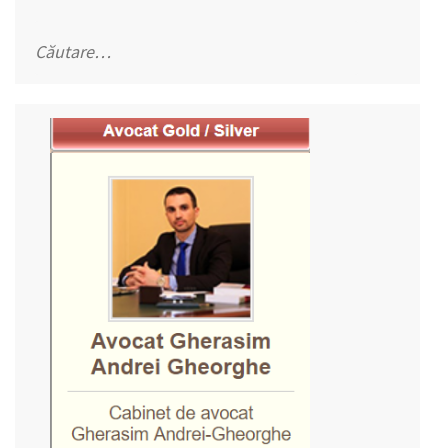
Caută
după: