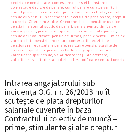
decizie de pensionare
,
contestarea pensiei la instanta
,
contestatie decizie de pensie
,
cumul pensie cu alte venituri
,
cumul pensie cu venituri din proprietate intelectuala
,
cumul
pensie cu venituri independente
,
decizia de pensionare
,
dreptul
la pensie
,
Gherasim Andrei Gheorghe
,
Legea pensiilor publice
,
pensia in sistemul public de pensii
,
pensia pentru limita de
varsta
,
pensie
,
pensie anticipata
,
pensie anticipata partial
,
pensie de invaliditate
,
pensie de urmas
,
pensie pentru limita de
varsta
,
plata pensiei
,
procedura contestarii deciziei de
pensionare
,
recalculare pensie
,
revizuire pensie
,
stagiile de
cotizare
,
tipurile de pensie
,
valorificare grupa de munca
,
valorificare spor pensie
,
valorificare stagii de cotizare
,
valorificare venituri in acord global
,
valorificare venituri pensie
Intrarea angajatorului sub
incidența O.G. nr. 26/2013 nu îl
scutește de plata drepturilor
salariale cuvenite în baza
Contractului colectiv de muncă –
prime, stimulente și alte drepturi