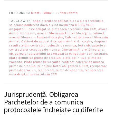
FILED UNDER:
Dreptul Muncii
,
Jurisprudenta
TAGGED WITH:
angajatorul are obligatia de a plati drepturile
salariale indiferent daca e sunt incidenta OG 26/2013
,
angajatorul este obligat sa plateasca drepturile din CCM
,
Avocat
Andrei Gherasim
,
avocat Gherasim Andrei Gheorghe
,
cabinet
avocat Gherasim Andrei-Gheorghe
,
Cabinet de avocat Gherasim
Andrei
,
Cabinet de avocat Gherasim Andrei Gheorghe
,
drepturi
rezultate din contractul colectiv de munca
,
forta obligatorie a
contractelor colective de munca
,
Gherasim Andrei Gheorghe
,
obligarea angajatorului la executarea obligatiilor contractuale
,
plata definitiva prima de craciun
,
plata definitiva prime de
vacanta
,
Plata prime de vacanta contract colectiv de munca
,
prime de craciun
,
principiul fortei obligatorii a CCM
,
recuperare
prima de craciun
,
recuperare prime de vacanta
,
recuperarea
unor drepturi prevazute in CCM
Jurisprudență. Obligarea
Parchetelor de a comunica
protocoalele încheiate cu diferite