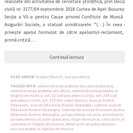
realizate din activitatea de cercetare științifică, prin Decizia
civilă nr. 3177/04 septembrie 2018 Curtea de Apel București,
Secția a VII-a pentru Cauze privind Conflicte de Muncă și
Asigurări Sociale, a statuat următoarele: ”(…) În ceea ce
privește apelul formulat de către apelantul-reclamant, o
primă critică …
Continuă lectura
FILED UNDER:
Dreptul Muncii
,
Jurisprudenta
TAGGED WITH:
administrarea probelor de catre judecator
,
administrarea probelor din oficiu
,
administrarea probelor in
litigiile de munca
,
art. 22 cod procedura civila
,
art. 254 cod
procedura civila
,
art. 272 din codul muncii
,
Avocat Andrei
Gherasim
,
avocat Gherasim Andrei Gheorghe
,
cabinet avocat
Gherasim Andrei-Gheorghe
,
Cabinet de avocat Gherasim Andrei
,
Gherasim Andrei Gheorghe
,
jurisprudenta rol activ al instantei
,
jurisprudenta rol activ judecator
,
litigii de munca
,
rolul activ al
instantei in litigiile de munca
,
Rolul activ al judecatorului
,
sarcina probei in ligitiile de munca