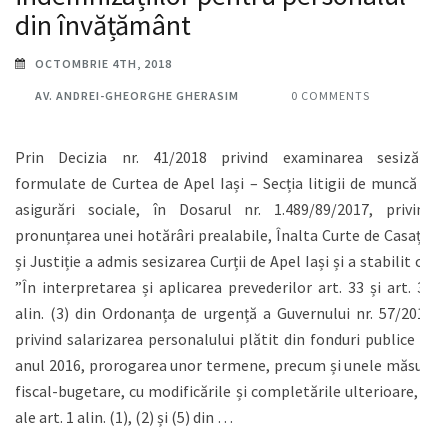
din învățământ
OCTOMBRIE 4TH, 2018
AV. ANDREI-GHEORGHE GHERASIM
0 COMMENTS
Prin Decizia nr. 41/2018 privind examinarea sesizării
formulate de Curtea de Apel Iași – Secția litigii de muncă și
asigurări sociale, în Dosarul nr. 1.489/89/2017, privind
pronunțarea unei hotărâri prealabile, Înalta Curte de Casație
și Justiție a admis sesizarea Curții de Apel Iași și a stabilit că:
”În interpretarea și aplicarea prevederilor art. 33 și art. 34
alin. (3) din Ordonanța de urgență a Guvernului nr. 57/2015
privind salarizarea personalului plătit din fonduri publice în
anul 2016, prorogarea unor termene, precum și unele măsuri
fiscal-bugetare, cu modificările și completările ulterioare, și
ale art. 1 alin. (1), (2) și (5) din …