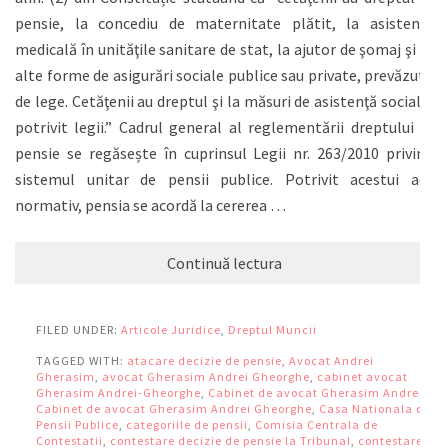
pensie, la concediu de maternitate plătit, la asistenţă
medicală în unităţile sanitare de stat, la ajutor de şomaj şi la
alte forme de asigurări sociale publice sau private, prevăzute
de lege. Cetăţenii au dreptul şi la măsuri de asistenţă socială,
potrivit legii.” Cadrul general al reglementării dreptului la
pensie se regăsește în cuprinsul Legii nr. 263/2010 privind
sistemul unitar de pensii publice. Potrivit acestui act
normativ, pensia se acordă la cererea …
Continuă lectura
FILED UNDER:
Articole Juridice
,
Dreptul Muncii
TAGGED WITH:
atacare decizie de pensie
,
Avocat Andrei
Gherasim
,
avocat Gherasim Andrei Gheorghe
,
cabinet avocat
Gherasim Andrei-Gheorghe
,
Cabinet de avocat Gherasim Andrei
,
Cabinet de avocat Gherasim Andrei Gheorghe
,
Casa Nationala de
Pensii Publice
,
categoriile de pensii
,
Comisia Centrala de
Contestatii
,
contestare decizie de pensie la Tribunal
,
contestare