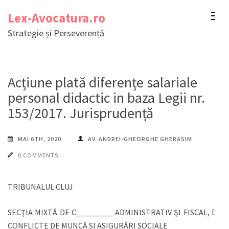
Sari
Lex-Avocatura.ro
la
Strategie și Perseverență
conținut
(apasă
Enter)
Acțiune plată diferențe salariale
personal didactic in baza Legii nr.
153/2017. Jurisprudență
MAI 6TH, 2020
AV. ANDREI-GHEORGHE GHERASIM
0 COMMENTS
TRIBUNALUL CLUJ
SECŢIA MIXTĂ DE C_________ ADMINISTRATIV ŞI FISCAL, DE
CONFLICTE DE MUNCĂ SI ASIGURĂRI SOCIALE