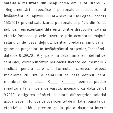
salariale
rezultate din neaplicarea art. 7 al literei B –
„Reglementări specifice personalului didactic din
învăţământ” a Capitolului I al Anexei nr. I la Legea – cadru nr.
153/2017 privind salarizarea personalului plătit din fonduri
publice, reprezentând diferenţa dintre drepturile salariale
efectiv încasate şi cele cuvenite prin acordarea majorării
salariului de bază deţinut, pentru predarea simultană la
grupe de preşcolari în învăţământul preşcolar, începând cu
data de 01.09.201 9 şi până la data rămânerii definitive a
sentinţei, corespunzător perioadei lucrate de membrii de
sindicat pentru care s-a formulat cererea, respectiv
majorarea cu 10% a salariului de bază deţinut pentru
membrul de sindicat R____ F______ pentru predarea
simultană la 3 nivele de vârstă, începând cu data de 01.0
9.2019; obligarea pârâtei la plata diferenţelor salariale,
actualizate în funcţie de coeficientul de inflaţie, până la data
efectivă a plăţii, precum şi la plata daunelor-interese