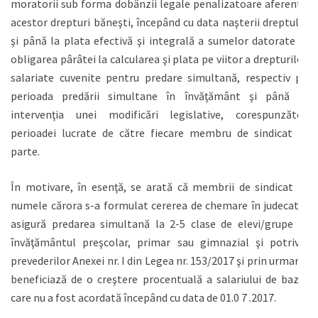
moratorii sub forma dobânzii legale penalizatoare aferente
acestor drepturi băneşti, începând cu data naşterii dreptului
şi până la plata efectivă şi integrală a sumelor datorate şi
obligarea pârâtei la calcularea şi plata pe viitor a drepturilor
salariate cuvenite pentru predare simultană, respectiv pe
perioada predării simultane în învăţământ şi până la
intervenţia unei modificări legislative, corespunzător
perioadei lucrate de către fiecare membru de sindicat în
parte.
În motivare, în esenţă, se arată că membrii de sindicat în
numele cărora s-a formulat cererea de chemare în judecată,
asigură predarea simultană la 2-5 clase de elevi/grupe în
învăţământul preşcolar, primar sau gimnazial şi potrivit
prevederilor Anexei nr. I din Legea nr. 153/2017 şi prin urmare,
beneficiază de o creştere procentuală a salariului de bază,
care nu a fost acordată începând cu data de 01.0 7 .2017.