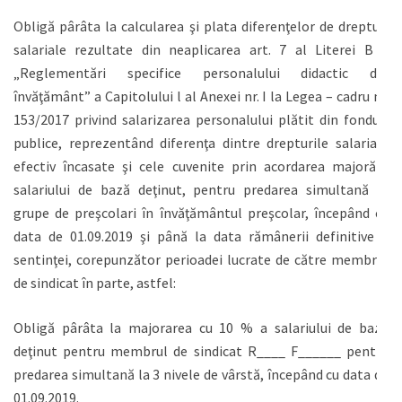
Obligă pârâta la calcularea şi plata diferenţelor de drepturi
salariale rezultate din neaplicarea art. 7 al Literei B –
„Reglementări specifice personalului didactic din
învăţământ” a Capitolului l al Anexei nr. I la Legea – cadru nr.
153/2017 privind salarizarea personalului plătit din fonduri
publice, reprezentând diferenţa dintre drepturile salariale
efectiv încasate şi cele cuvenite prin acordarea majorării
salariului de bază deţinut, pentru predarea simultană la
grupe de preşcolari în învăţământul preşcolar, începând cu
data de 01.09.2019 şi până la data rămânerii definitive a
sentinţei, corepunzător perioadei lucrate de către membrul
de sindicat în parte, astfel:
Obligă pârâta la majorarea cu 10 % a salariului de bază
deţinut pentru membrul de sindicat R____ F______ pentru
predarea simultană la 3 nivele de vârstă, începând cu data de
01.09.2019.