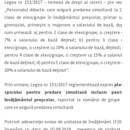
Legea nr. 153/2017 – temeiul de drept al cererii – pre vede:
„Personalul didactic care asigură predarea simultană la 2-5
clase de elevi/grupe în învăţământul preşcolar, primar sau
gimnazial, primeşte o majorare a salariului de bază, după
cum urmează: a) pentru 2 clase de elevi/grupe, o creştere cu
7% a salariului de bază deţinut; b) pentru 3 clase de
elevi/grupe, o creştere cu 10% a salariului de bază, deţinut; c)
pentru 4 clase de elevi/grupe, o creştere cu 15% a salariului
de bază deţinut; d) pentru 5 clase de elevi/grupe, o creştere cu
20% a salariului de bază deţinut”.
Prin urmare, Legea nr. 153/2017 reglementează expres
plata
sporului pentru predare simultană inclusiv pentru
învăţământul preşcolar
, raportat la numărul de grupe la
care se asigură predarea simultană.
Potrivit adeverinţei emise de unitatea de învăţământ (f.10) ,
începând cu data de 01.09.2019 , membrul de sindicat –