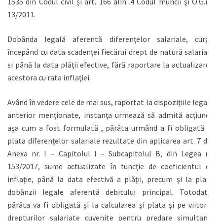
1535 din Codul civil şi art. 166 alin. 4 Codul muncii şi O.G.nr.
13/2011.
Dobânda legală aferentă diferenţelor salariale, curge
începând cu data scadenţei fiecărui drept de natură salarială
si până la data plăţii efective, fără raportare la actualizarea
acestora cu rata inflaţiei.
Având în vedere cele de mai sus, raportat la dispoziţiile legale
anterior menţionate, instanţa urmează să admită acţiunea
aşa cum a fost formulată , pârâta urmând a fi obligată la
plata diferenţelor salariale rezultate din aplicarea art. 7 din
Anexa nr. I – Capitolul I – Subcapitolul B, din Legea nr.
153/2017, sume actualizate în funcţie de coeficientul de
inflaţie, până la data efectivă a plăţii, precum şi la plata
dobânzii legale aferentă debitului principal. Totodată,
pârâta va fi obligată şi la calcularea şi plata şi pe viitor a
drepturilor salariate cuvenite pentru predare simultană,