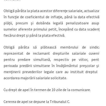
Obligă pârâta la plata acestor diferenţe salariale, actualizate
în funcţie de coeficientul de inflaţie, până la data efectivă a
plăţii, precum şi dobânda legală penalizatoare asupra
sumelor aferente primului petit, începând cu data scadenţei
fiecărui drept şi până la plata efectivă.
Obligă pârâta să plătească membrului de sindicat
reprezentat de reclamant drepturile salariale cuvenite
pentru predare simultană, respectiv pe viitor, pentru
perioada predării simultane în învăţământul preşcolar şi a
menţinerii prevederilor legale care au instituit dreptul la
acordarea majorării salariale solicitate.
Cu drept de apel în termen de 10 zile de la comunicare.
Cererea de apel se depune la Tribunalul C.