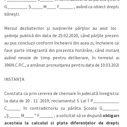
G_________ Ş_____ M____ F______ , având ca obiect drepturi
băneşti.
Mersul dezbaterilor şi susţinerile părţilor au avut loc în
şedinţa publică din data de 25.02.2020, când părţile prezente
au pus concluzii conform încheierii din acea zi, încheiere care
face parte integrantă din prezenta hotărâre, când instanţa,
având nevoie de timp pentru deliberare, în temeiul art.
396N.C.P.C., a amânat pronunţarea pentru data de 10.03.2020 .
INSTANŢA
Constata ca prin cererea de chemare în judecată înregistrată
la data de 20 . 11 .2019, reclamantul S Lal Î P_____________
C______ în contradictoriu cu pârâta Şcoala G_________
„Ş_____ M____ ” F______ , a solicitat să se dispună
obligarea
acesteia la calculul si plata diferenţelor de drepturi