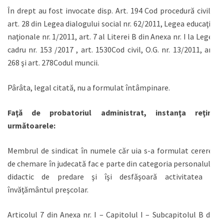
În drept au fost invocate disp. Art. 194 Cod procedură civilă,
art. 28 din Legea dialogului social nr. 62/2011, Legea educaţiei
naţionale nr. 1/2011, art. 7 al Literei B din Anexa nr. I la Legea
cadru nr. 153 /2017 , art. 1530Cod civil, O.G. nr. 13/2011, art.
268 şi art. 278Codul muncii.
Pârâta, legal citată, nu a formulat întâmpinare.
Faţă de probatoriul administrat, instanţa reţine
următoarele:
Membrul de sindicat în numele căr uia s-a formulat cererea
de chemare în judecată fac e parte din categoria personalului
didactic de predare şi îşi desfăşoară activitatea în
învăţământul preşcolar.
Articolul 7 din Anexa nr. I – Capitolul I – Subcapitolul B din