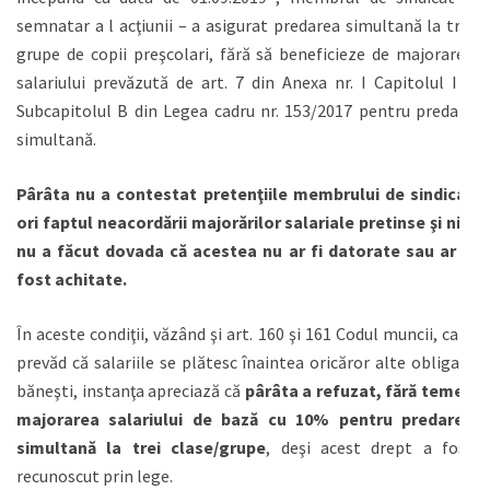
semnatar a l acţiunii – a asigurat predarea simultană la trei
grupe de copii preşcolari, fără să beneficieze de majorarea
salariului prevăzută de art. 7 din Anexa nr. I Capitolul I –
Subcapitolul B din Legea cadru nr. 153/2017 pentru predare
simultană.
Pârâta nu a contestat pretenţiile membrului de sindicat
ori faptul neacordării majorărilor salariale pretinse şi nici
nu a făcut dovada că acestea nu ar fi datorate sau ar fi
fost achitate.
În aceste condiţii, văzând şi art. 160 şi 161 Codul muncii, care
prevăd că salariile se plătesc înaintea oricăror alte obligaţii
băneşti, instanţa apreciază că
pârâta a refuzat, fără temei,
majorarea salariului de bază cu 10% pentru predarea
simultană la trei clase/grupe
, deşi acest drept a fost
recunoscut prin lege.