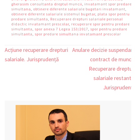
gherasim consultanta dreptul muncii
,
invatamant spor predare
simultana
,
obtinere diferente salariale bugetari invatamant
,
obtinere diferente salariale sistemul bugetar
,
plata spor pentru
predare simultanta
,
Recuperare drepturi salariale personal
didactic invatamant prescolar
,
recuperare spor pentru predare
simultanta
,
spor anexa 7 Legea 153/2017
,
spor pentru predare
simultanta
,
spor predare simultana invatamant prescolar
Acțiune recuperare drepturi
Anulare decizie suspendare
Navigare
salariale. Jurisprudență
contract de muncă.
în
Recuperare drepturi
articole
salariale restante.
Jurisprudență