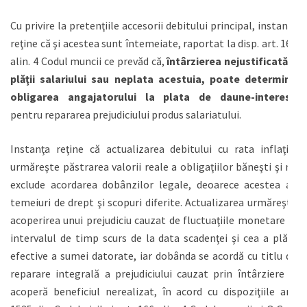
Cu privire la pretenţiile accesorii debitului principal, instanţa
reţine că şi acestea sunt întemeiate, raportat la disp. art. 166
alin. 4 Codul muncii ce prevăd că,
întârzierea nejustificată a
plăţii salariului sau neplata acestuia, poate determina
obligarea angajatorului la plata de daune-interese
pentru repararea prejudiciului produs salariatului.
Instanţa reţine că actualizarea debitului cu rata inflaţiei
urmăreşte păstrarea valorii reale a obligaţiilor băneşti şi nu
exclude acordarea dobânzilor legale, deoarece acestea au
temeiuri de drept şi scopuri diferite. Actualizarea urmăreşte
acoperirea unui prejudiciu cauzat de fluctuaţiile monetare în
intervalul de timp scurs de la data scadenţei şi cea a plăţii
efective a sumei datorate, iar dobânda se acordă cu titlu de
reparare integrală a prejudiciului cauzat prin întârziere şi
acoperă beneficiul nerealizat, în acord cu dispoziţiile art.