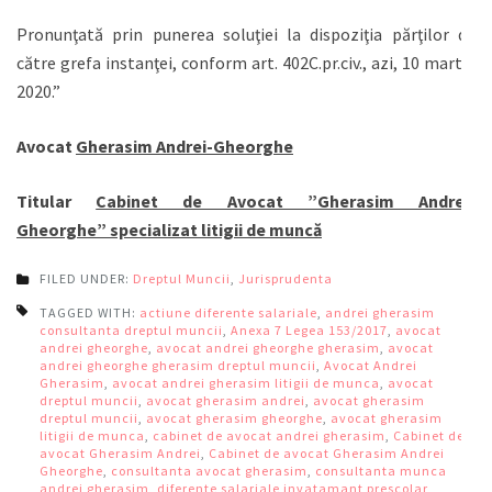
Pronunţată prin punerea soluţiei la dispoziţia părţilor de
către grefa instanţei, conform art. 402C.pr.civ., azi, 10 martie
2020.”
Avocat
Gherasim Andrei-Gheorghe
Titular
Cabinet de Avocat ”Gherasim Andrei-
Gheorghe”
specializat litigii de muncă
FILED UNDER:
Dreptul Muncii
,
Jurisprudenta
TAGGED WITH:
actiune diferente salariale
,
andrei gherasim
consultanta dreptul muncii
,
Anexa 7 Legea 153/2017
,
avocat
andrei gheorghe
,
avocat andrei gheorghe gherasim
,
avocat
andrei gheorghe gherasim dreptul muncii
,
Avocat Andrei
Gherasim
,
avocat andrei gherasim litigii de munca
,
avocat
dreptul muncii
,
avocat gherasim andrei
,
avocat gherasim
dreptul muncii
,
avocat gherasim gheorghe
,
avocat gherasim
litigii de munca
,
cabinet de avocat andrei gherasim
,
Cabinet de
avocat Gherasim Andrei
,
Cabinet de avocat Gherasim Andrei
Gheorghe
,
consultanta avocat gherasim
,
consultanta munca
andrei gherasim
,
diferente salariale invatamant prescolar
,