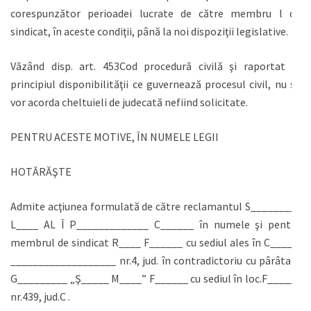
corespunzător perioadei lucrate de către membru l de
sindicat, în aceste condiţii, până la noi dispoziţii legislative.
Văzând disp. art. 453Cod procedură civilă şi raportat la
principiul disponibilităţii ce guvernează procesul civil, nu se
vor acorda cheltuieli de judecată nefiind solicitate.
PENTRU ACESTE MOTIVE, ÎN NUMELE LEGII
HOTĂRĂŞTE
Admite acţiunea formulată de către reclamantul S_________
L____ AL Î P_____________ C______ în numele şi pentru
membrul de sindicat R____ F______ cu sediul ales în C_____,
___________________ nr.4, jud. în contradictoriu cu pârâta Ş
G_________ „Ş_____ M____” F______ cu sediul în loc.F______
nr.439, jud.C .