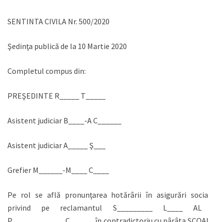
SENTINTA CIVILA Nr. 500/2020
Şedinţa publică de la 10 Martie 2020
Completul compus din:
PREŞEDINTE R_____ T_____
Asistent judiciar B____-A C______
Asistent judiciar A_____ Ş___
Grefier M______-M____ C____
Pe rol se află pronunţarea hotărârii în asigurări sociale
privind pe reclamantul S_________ L____ AL Î
P_____________ C______ în contradictoriu cu pârâta ŞCOALA