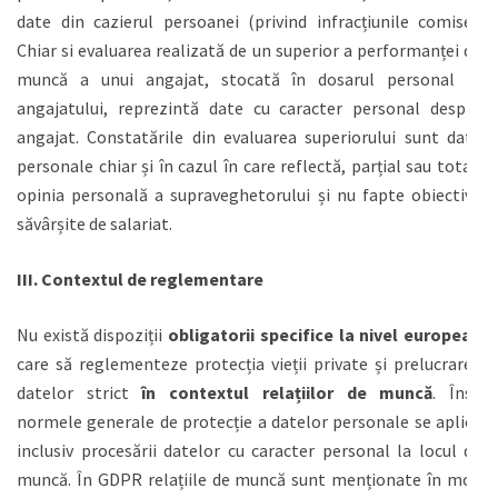
date din cazierul persoanei (privind infracțiunile comise).
Chiar si evaluarea realizată de un superior a performanței de
muncă a unui angajat, stocată în dosarul personal al
angajatului, reprezintă date cu caracter personal despre
angajat. Constatările din evaluarea superiorului sunt date
personale chiar și în cazul în care reflectă, parțial sau total,
opinia personală a supraveghetorului și nu fapte obiective
săvârșite de salariat.
III.
Contextul de reglementare
Nu există dispoziții
obligatorii specifice la nivel european
care să reglementeze protecția vieții private și prelucrarea
datelor strict
în contextul relațiilor de muncă
. Însă
normele generale de protecție a datelor personale se aplică
inclusiv procesării datelor cu caracter personal la locul de
muncă. În GDPR relațiile de muncă sunt menționate în mod