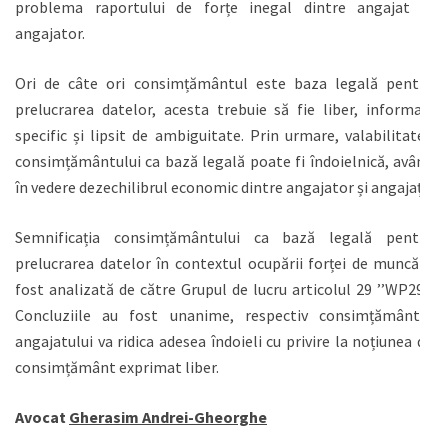
problema raportului de forțe inegal dintre angajat și
angajator.
Ori de câte ori consimțământul este baza legală pentru
prelucrarea datelor, acesta trebuie să fie liber, informat,
specific și lipsit de ambiguitate. Prin urmare, valabilitatea
consimțământului ca bază legală poate fi îndoielnică, având
în vedere dezechilibrul economic dintre angajator și angajați.
Semnificația consimțământului ca bază legală pentru
prelucrarea datelor în contextul ocupării forței de muncă a
fost analizată de către Grupul de lucru articolul 29 ’’WP29’’.
Concluziile au fost unanime, respectiv consimțământul
angajatului va ridica adesea îndoieli cu privire la noțiunea de
consimțământ exprimat liber.
Avocat
Gherasim Andrei-Gheorghe