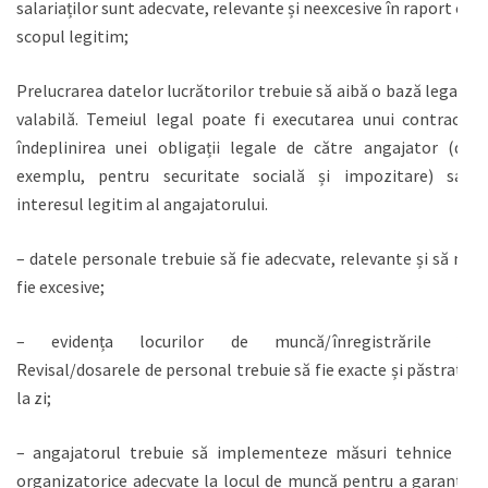
salariaților sunt adecvate, relevante și neexcesive în raport cu
scopul legitim;
Prelucrarea datelor lucrătorilor trebuie să aibă o bază legală
valabilă. Temeiul legal poate fi executarea unui contract,
îndeplinirea unei obligații legale de către angajator (de
exemplu, pentru securitate socială și impozitare) sau
interesul legitim al angajatorului.
– datele personale trebuie să fie adecvate, relevante și să nu
fie excesive;
– evidența locurilor de muncă/înregistrările în
Revisal/dosarele de personal trebuie să fie exacte și păstrate
la zi;
– angajatorul trebuie să implementeze măsuri tehnice și
organizatorice adecvate la locul de muncă pentru a garanta