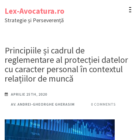
Sari
Lex-Avocatura.ro
la
Strategie și Perseverență
conținut
(apasă
Enter)
Principiile și cadrul de
reglementare al protecției datelor
cu caracter personal în contextul
relațiilor de muncă
APRILIE 25TH, 2020
AV. ANDREI-GHEORGHE GHERASIM
0 COMMENTS