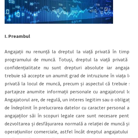
I.
Preambul
Angajații nu renunță la dreptul la viață privată în timpul
programului de muncă. Totuși, dreptul la viață privată și
confidențialitate nu sunt drepturi absolute iar angajații
trebuie să accepte un anumit grad de intruziune în viața lor
privată la locul de muncă, precum și aspectul că trebuie să
partajeze anumite informații personale cu angajatorul lor.
Angajatorul are, de regulă, un interes legitim sau o obligație
de îndeplinit în prelucrarea datelor cu caracter personal ale
angajaților săi în scopuri legale care sunt necesare pentru
dezvoltarea și desfășurarea normală a relației de muncă și a
operațiunilor comerciale, astfel încât dreptul angajatului la