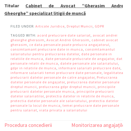
Titular
Cabinet de Avocat ”Gherasim Andrei-
Gheorghe”
specializat litigii de muncă
FILED UNDER:
Articole Juridice
,
Dreptul Muncii
,
GDPR
TAGGED WITH:
acord prelucrare date salariat
,
avocat andrei
gheorghe gherasim
,
Avocat Andrei Gherasim
,
cabinet avocat
gherasim
,
ce data personale poate prelucra angajatorul
,
consimtamant prelucrare date in munca
,
consimtamantul
salariatului pentru prelucrarea datelor
,
date personale in
relatiile de munca
,
date personale prelucrate de angajator
,
date
personale relatii de munca
,
datele personale ale salariatului
,
gdpr in relatiile de munca
,
informare salariati prelucrare date
,
informare salariati temei prelucrare date personale
,
legalitatea
prelucrarii datelor personale de catre angajator
,
Prelucrarea
datelor personale de angajator
,
prelucrarea datelor personale
dreptul muncii
,
prelucrarea gdpr dreptul muncii
,
principiile
prelucrarii datelor personale munca
,
principiile prelucrarii
datelor salariatilor
,
protectia datelor in relatiile de munca
,
protectia datelor personale ale salariatului
,
protectia datelor
personale la locul de munca
,
temei prelucrare date personale
pentru salariat
,
viata privata a salariatului
Procedura concedierii
Monitorizarea angajaților