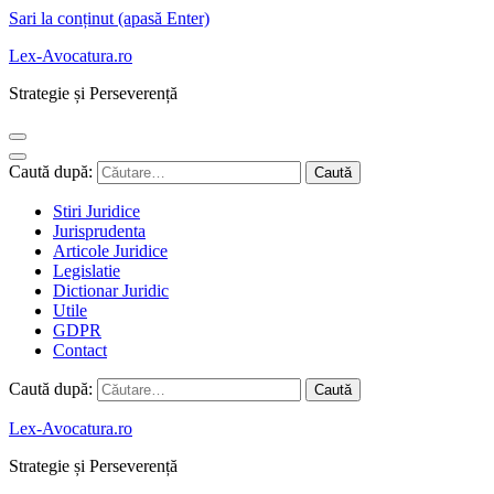
Sari la conținut (apasă Enter)
Lex-Avocatura.ro
Strategie și Perseverență
Caută după:
Stiri Juridice
Jurisprudenta
Articole Juridice
Legislatie
Dictionar Juridic
Utile
GDPR
Contact
Caută după:
Lex-Avocatura.ro
Strategie și Perseverență