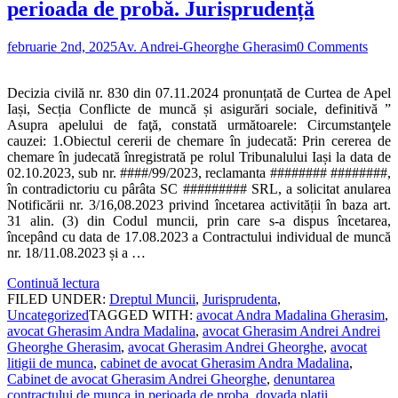
perioada de probă. Jurisprudență
februarie 2nd, 2025
Av. Andrei-Gheorghe Gherasim
0 Comments
Decizia civilă nr. 830 din 07.11.2024 pronunțată de Curtea de Apel
Iași, Secția Conflicte de muncă și asigurări sociale, definitivă ”
Asupra apelului de faţă, constată următoarele: Circumstanţele
cauzei: 1.Obiectul cererii de chemare în judecată: Prin cererea de
chemare în judecată înregistrată pe rolul Tribunalului Iași la data de
02.10.2023, sub nr. ####/99/2023, reclamanta ######## ########,
în contradictoriu cu pârâta SC ######### SRL, a solicitat anularea
Notificării nr. 3/16,08.2023 privind încetarea activității în baza art.
31 alin. (3) din Codul muncii, prin care s-a dispus încetarea,
începând cu data de 17.08.2023 a Contractului individual de muncă
nr. 18/11.08.2023 și a …
Continuă lectura
FILED UNDER:
Dreptul Muncii
,
Jurisprudenta
,
Uncategorized
TAGGED WITH:
avocat Andra Madalina Gherasim
,
avocat Gherasim Andra Madalina
,
avocat Gherasim Andrei Andrei
Gheorghe Gherasim
,
avocat Gherasim Andrei Gheorghe
,
avocat
litigii de munca
,
cabinet de avocat Gherasim Andra Madalina
,
Cabinet de avocat Gherasim Andrei Gheorghe
,
denuntarea
contractului de munca in perioada de proba
,
dovada platii