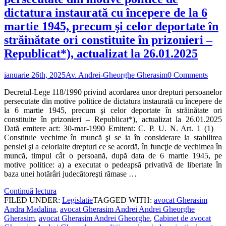
dictatura instaurată cu începere de la 6
martie 1945, precum şi celor deportate în
străinătate ori constituite în prizonieri –
Republicat*), actualizat la 26.01.2025
ianuarie 26th, 2025
Av. Andrei-Gheorghe Gherasim
0 Comments
Decretul-Lege 118/1990 privind acordarea unor drepturi persoanelor
persecutate din motive politice de dictatura instaurată cu începere de
la 6 martie 1945, precum şi celor deportate în străinătate ori
constituite în prizonieri – Republicat*), actualizat la 26.01.2025
Dată emitere act: 30-mar-1990 Emitent: C. P. U. N. Art. 1 (1)
Constituie vechime în muncă şi se ia în considerare la stabilirea
pensiei şi a celorlalte drepturi ce se acordă, în funcţie de vechimea în
muncă, timpul cât o persoană, după data de 6 martie 1945, pe
motive politice: a) a executat o pedeapsă privativă de libertate în
baza unei hotărâri judecătoreşti rămase …
Continuă lectura
FILED UNDER:
Legislatie
TAGGED WITH:
avocat Gherasim
Andra Madalina
,
avocat Gherasim Andrei Andrei Gheorghe
Gherasim
,
avocat Gherasim Andrei Gheorghe
,
Cabinet de avocat