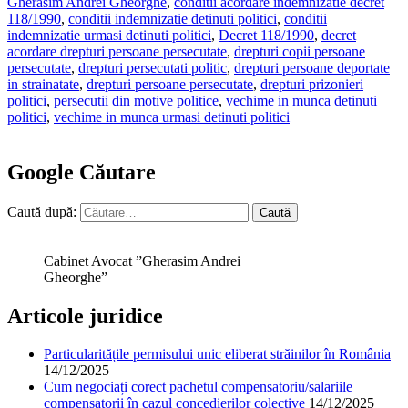
Gherasim Andrei Gheorghe
,
conditii acordare indemnizatie decret
118/1990
,
conditii indemnizatie detinuti politici
,
conditii
indemnizatie urmasi detinuti politici
,
Decret 118/1990
,
decret
acordare drepturi persoane persecutate
,
drepturi copii persoane
persecutate
,
drepturi persecutati politic
,
drepturi persoane deportate
in strainatate
,
drepturi persoane persecutate
,
drepturi prizonieri
politici
,
persecutii din motive politice
,
vechime in munca detinuti
politici
,
vechime in munca urmasi detinuti politici
Google Căutare
Caută după:
Cabinet Avocat ”Gherasim Andrei
Gheorghe”
Articole juridice
Particularitățile permisului unic eliberat străinilor în România
14/12/2025
Cum negociați corect pachetul compensatoriu/salariile
compensatorii în cazul concedierilor colective
14/12/2025