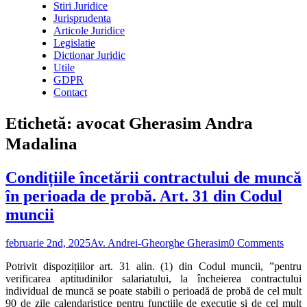
Stiri Juridice
Jurisprudenta
Articole Juridice
Legislatie
Dictionar Juridic
Utile
GDPR
Contact
Etichetă:
avocat Gherasim Andra
Madalina
Condițiile încetării contractului de muncă
în perioada de probă. Art. 31 din Codul
muncii
februarie 2nd, 2025
Av. Andrei-Gheorghe Gherasim
0 Comments
Potrivit dispozițiilor art. 31 alin. (1) din Codul muncii, ”pentru
verificarea aptitudinilor salariatului, la încheierea contractului
individual de muncă se poate stabili o perioadă de probă de cel mult
90 de zile calendaristice pentru funcţiile de execuţie şi de cel mult