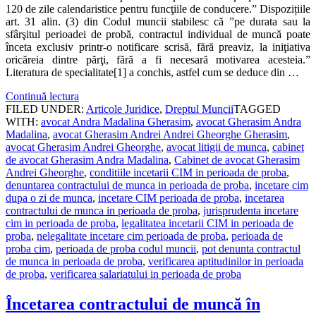
120 de zile calendaristice pentru funcţiile de conducere.” Dispozițiile
art. 31 alin. (3) din Codul muncii stabilesc că ”pe durata sau la
sfârşitul perioadei de probă, contractul individual de muncă poate
înceta exclusiv printr-o notificare scrisă, fără preaviz, la iniţiativa
oricăreia dintre părţi, fără a fi necesară motivarea acesteia.”
Literatura de specialitate[1] a conchis, astfel cum se deduce din …
Continuă lectura
FILED UNDER:
Articole Juridice
,
Dreptul Muncii
TAGGED
WITH:
avocat Andra Madalina Gherasim
,
avocat Gherasim Andra
Madalina
,
avocat Gherasim Andrei Andrei Gheorghe Gherasim
,
avocat Gherasim Andrei Gheorghe
,
avocat litigii de munca
,
cabinet
de avocat Gherasim Andra Madalina
,
Cabinet de avocat Gherasim
Andrei Gheorghe
,
conditiile incetarii CIM in perioada de proba
,
denuntarea contractului de munca in perioada de proba
,
incetare cim
dupa o zi de munca
,
incetare CIM perioada de proba
,
incetarea
contractului de munca in perioada de proba
,
jurisprudenta incetare
cim in perioada de proba
,
legalitatea incetarii CIM in perioada de
proba
,
nelegalitate incetare cim perioada de proba
,
perioada de
proba cim
,
perioada de proba codul muncii
,
pot denunta contractul
de munca in perioada de proba
,
verificarea aptitudinilor in perioada
de proba
,
verificarea salariatului in perioada de proba
Încetarea contractului de muncă în