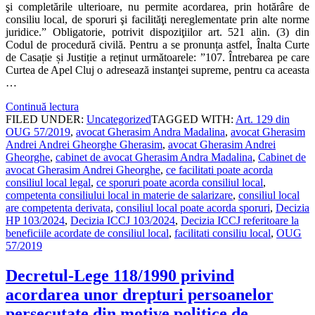
şi completările ulterioare, nu permite acordarea, prin hotărâre de
consiliu local, de sporuri şi facilităţi nereglementate prin alte norme
juridice.” Obligatorie, potrivit dispoziţiilor art. 521 alin. (3) din
Codul de procedură civilă. Pentru a se pronunța astfel, Înalta Curte
de Casație și Justiție a reținut următoarele: ”107. Întrebarea pe care
Curtea de Apel Cluj o adresează instanţei supreme, pentru ca aceasta
…
Continuă lectura
FILED UNDER:
Uncategorized
TAGGED WITH:
Art. 129 din
OUG 57/2019
,
avocat Gherasim Andra Madalina
,
avocat Gherasim
Andrei Andrei Gheorghe Gherasim
,
avocat Gherasim Andrei
Gheorghe
,
cabinet de avocat Gherasim Andra Madalina
,
Cabinet de
avocat Gherasim Andrei Gheorghe
,
ce facilitati poate acorda
consiliul local legal
,
ce sporuri poate acorda consiliul local
,
competenta consiliului local in materie de salarizare
,
consiliul local
are competenta derivata
,
consiliul local poate acorda sporuri
,
Decizia
HP 103/2024
,
Decizia ICCJ 103/2024
,
Decizia ICCJ referitoare la
beneficiile acordate de consiliul local
,
facilitati consiliu local
,
OUG
57/2019
Decretul-Lege 118/1990 privind
acordarea unor drepturi persoanelor
persecutate din motive politice de