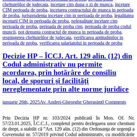
cheltuielilor de judecata
,
incetare cim dupa o zi de munca
,
incetare
CIM perioada de proba
,
incetarea contractului de munca in perioada
de proba
,
jurisprudenta incetare cim in perioada de proba
,
legalitatea
incetarii CIM in perioada de proba
,
nelegalitate incetare cim
perioada de proba
,
perioada de proba cim
,
perioada de proba codul
muncii
,
pot denunta contractul de munca in perioada de proba
,
respingerea cheltuielilor de judecata
,
verificarea aptitudinilor in
perioada de proba
,
verificarea salariatului in perioada de proba
Decizie HP – ÎCCJ. Art. 129 alin. (12) din
Codul administrativ nu permite
acordarea, prin hotărâre de consiliu
local, de sporuri şi facilităţi
nereglementate prin alte norme juridice
ianuarie 26th, 2025
Av. Andrei-Gheorghe Gherasim
0 Comments
Prin Decizia HP nr. 103/2024 publicată în Mon. Of. Nr.
57/23.01.2025, Î.C.C.J., completul pentru dezlegarea unor chestiuni
de drept, a stabilit că ”Art. 129 alin. (12) din Ordonanţa de urgenţă a
Guvernului nr. 57/2019 privind Codul administrativ, cu modificările