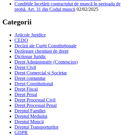
Condițiile încetării contractului de muncă în perioada de
probă. Art. 31 din Codul muncii
02/02/2025
Categorii
Articole Juridice
CEDO
Decizii ale Curții Constituționale
Dezlegare chestiuni de drept
Dictionar Juridic
Drept Administrativ (Contencios)
Drept Civil
Drept Comercial și Societar
Drept comunitar
Drept Constitutional
Drept Fiscal
Drept Penal
Drept Procesual Civil
Drept Procesual Penal
Dreptul Familiei
Dreptul Mediului
Dreptul Muncii
Dreptul Transporturilor
GDPR