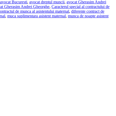
avocat Bucuresti
,
avocat dreptul muncii
,
avocat Gherasim Andrei
cat Gherasim Andrei Gheorghe
,
Caracterul special al contractului de
ontractul de munca al asistentului maternal
,
diferente contract de
rnal
,
muca suplimentara asistent maternal
,
munca de noapte asistent