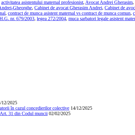
:
activitatea asistentului maternal profesionist
,
Avocat Andrei Gherasim
,
 Andrei-Gheorghe
,
Cabinet de avocat Gherasim Andrei
,
Cabinet de avo
nal
,
contract de munca asistent maternal vs contract de munca comun
,
c
H.G. nr. 679/2003
,
legea 272/2004
,
muca sarbatori legale asistent mate
/12/2025
orii în cazul concedierilor colective
14/12/2025
. Art. 31 din Codul muncii
02/02/2025