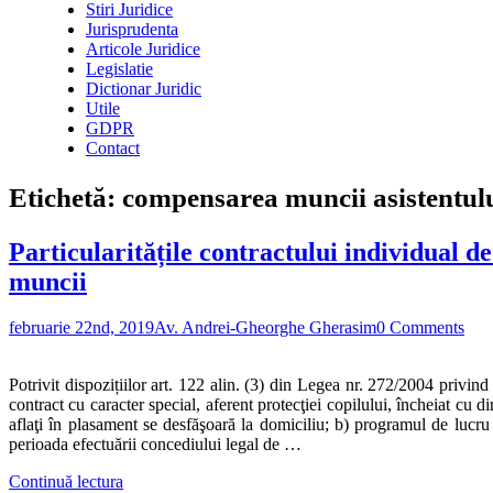
Stiri Juridice
Jurisprudenta
Articole Juridice
Legislatie
Dictionar Juridic
Utile
GDPR
Contact
Etichetă:
compensarea muncii asistentul
Particularitățile contractului individual d
muncii
februarie 22nd, 2019
Av. Andrei-Gheorghe Gherasim
0 Comments
Potrivit dispozițiilor art. 122 alin. (3) din Legea nr. 272/2004 privind
contract cu caracter special, aferent protecţiei copilului, încheiat cu d
aflaţi în plasament se desfăşoară la domiciliu; b) programul de lucru e
perioada efectuării concediului legal de …
Continuă lectura