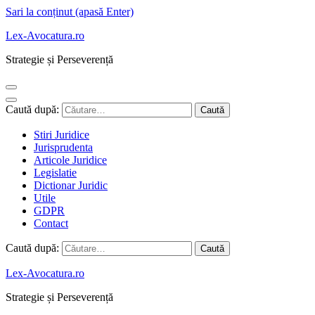
Sari la conținut (apasă Enter)
Lex-Avocatura.ro
Strategie și Perseverență
Caută după:
Stiri Juridice
Jurisprudenta
Articole Juridice
Legislatie
Dictionar Juridic
Utile
GDPR
Contact
Caută după:
Lex-Avocatura.ro
Strategie și Perseverență