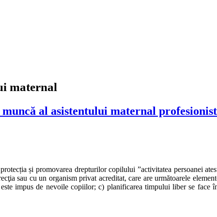
ui maternal
e muncă al asistentului maternal profesionis
 protecția și promovarea drepturilor copilului ”activitatea persoanei atest
irecţia sau cu un organism privat acreditat, care are următoarele elemente c
ste impus de nevoile copiilor; c) planificarea timpului liber se face în