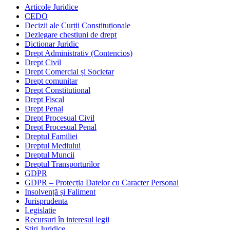
Articole Juridice
CEDO
Decizii ale Curții Constituționale
Dezlegare chestiuni de drept
Dictionar Juridic
Drept Administrativ (Contencios)
Drept Civil
Drept Comercial și Societar
Drept comunitar
Drept Constitutional
Drept Fiscal
Drept Penal
Drept Procesual Civil
Drept Procesual Penal
Dreptul Familiei
Dreptul Mediului
Dreptul Muncii
Dreptul Transporturilor
GDPR
GDPR – Protecția Datelor cu Caracter Personal
Insolvență și Faliment
Jurisprudenta
Legislatie
Recursuri în interesul legii
Stiri Juridice