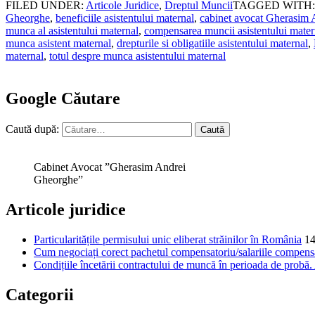
FILED UNDER:
Articole Juridice
,
Dreptul Muncii
TAGGED WITH
Gheorghe
,
beneficiile asistentului maternal
,
cabinet avocat Gherasim
munca al asistentului maternal
,
compensarea muncii asistentului mater
munca asistent maternal
,
drepturile si obligatiile asistentului maternal
,
maternal
,
totul despre munca asistentului maternal
Google Căutare
Caută după:
Cabinet Avocat ”Gherasim Andrei
Gheorghe”
Articole juridice
Particularitățile permisului unic eliberat străinilor în România
14
Cum negociați corect pachetul compensatoriu/salariile compensat
Condițiile încetării contractului de muncă în perioada de probă
Categorii