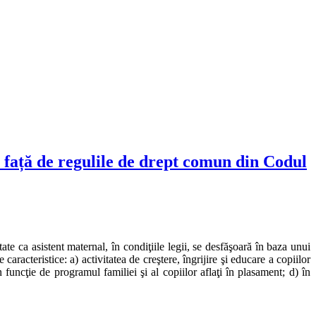
t față de regulile de drept comun din Codul
ate ca asistent maternal, în condiţiile legii, se desfăşoară în baza unui
aracteristice: a) activitatea de creştere, îngrijire şi educare a copiilor
 funcţie de programul familiei şi al copiilor aflaţi în plasament; d) în