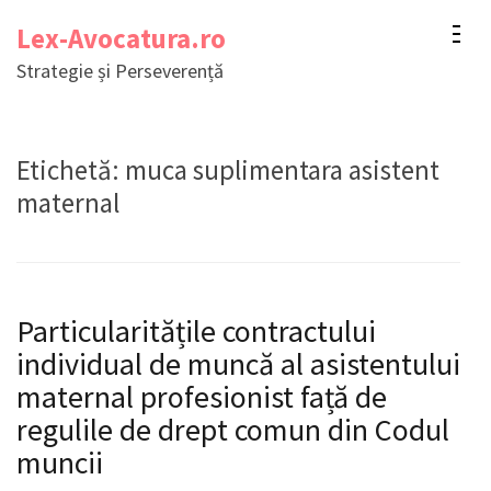
Sari
Lex-Avocatura.ro
la
Strategie și Perseverență
conținut
(apasă
Enter)
Etichetă:
muca suplimentara asistent
maternal
Particularitățile contractului
individual de muncă al asistentului
maternal profesionist față de
regulile de drept comun din Codul
muncii