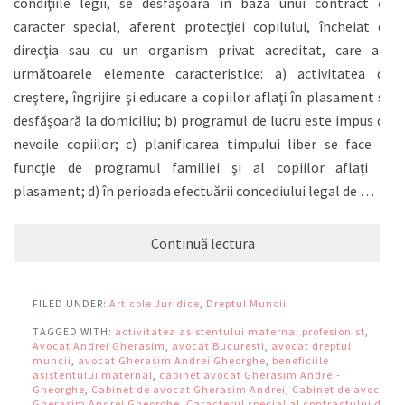
condiţiile legii, se desfăşoară în baza unui contract cu
caracter special, aferent protecţiei copilului, încheiat cu
direcţia sau cu un organism privat acreditat, care are
următoarele elemente caracteristice: a) activitatea de
creştere, îngrijire şi educare a copiilor aflaţi în plasament se
desfăşoară la domiciliu; b) programul de lucru este impus de
nevoile copiilor; c) planificarea timpului liber se face în
funcţie de programul familiei şi al copiilor aflaţi în
plasament; d) în perioada efectuării concediului legal de …
Continuă lectura
FILED UNDER:
Articole Juridice
,
Dreptul Muncii
TAGGED WITH:
activitatea asistentului maternal profesionist
,
Avocat Andrei Gherasim
,
avocat Bucuresti
,
avocat dreptul
muncii
,
avocat Gherasim Andrei Gheorghe
,
beneficiile
asistentului maternal
,
cabinet avocat Gherasim Andrei-
Gheorghe
,
Cabinet de avocat Gherasim Andrei
,
Cabinet de avocat
Gherasim Andrei Gheorghe
,
Caracterul special al contractului de