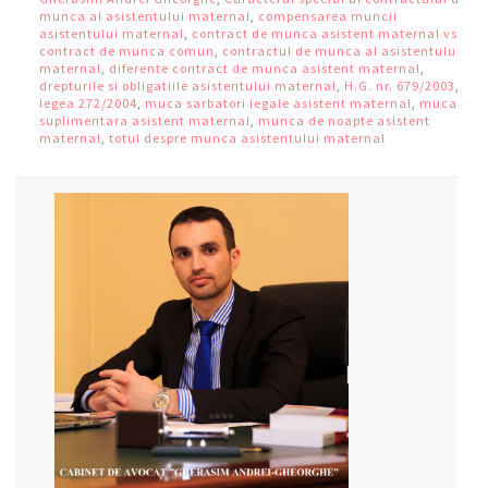
munca al asistentului maternal
,
compensarea muncii
asistentului maternal
,
contract de munca asistent maternal vs
contract de munca comun
,
contractul de munca al asistentului
maternal
,
diferente contract de munca asistent maternal
,
drepturile si obligatiile asistentului maternal
,
H.G. nr. 679/2003
,
legea 272/2004
,
muca sarbatori legale asistent maternal
,
muca
suplimentara asistent maternal
,
munca de noapte asistent
maternal
,
totul despre munca asistentului maternal