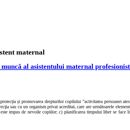
istent maternal
e muncă al asistentului maternal profesionis
 protecția și promovarea drepturilor copilului ”activitatea persoanei atest
irecţia sau cu un organism privat acreditat, care are următoarele elemente c
ste impus de nevoile copiilor; c) planificarea timpului liber se face în