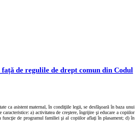
t față de regulile de drept comun din Codul
ate ca asistent maternal, în condiţiile legii, se desfăşoară în baza unui
aracteristice: a) activitatea de creştere, îngrijire şi educare a copiilor
 funcţie de programul familiei şi al copiilor aflaţi în plasament; d) în