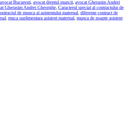
avocat Bucuresti
,
avocat dreptul muncii
,
avocat Gherasim Andrei
cat Gherasim Andrei Gheorghe
,
Caracterul special al contractului de
ontractul de munca al asistentului maternal
,
diferente contract de
rnal
,
muca suplimentara asistent maternal
,
munca de noapte asistent