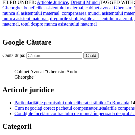
FILED UNDER:
Articole Juridice
,
Dreptul Muncii
TAGGED WITH
Gheorghe
,
beneficiile asistentului maternal
,
cabinet avocat Gherasim
munca al asistentului maternal
,
compensarea muncii asistentului mater
munca asistent maternal
,
drepturile si obligatiile asistentului maternal
,
maternal
,
totul despre munca asistentului maternal
Google Căutare
Caută după:
Cabinet Avocat ”Gherasim Andrei
Gheorghe”
Articole juridice
Particularitățile permisului unic eliberat străinilor în România
14
Cum negociați corect pachetul compensatoriu/salariile compensat
Condițiile încetării contractului de muncă în perioada de probă
Categorii