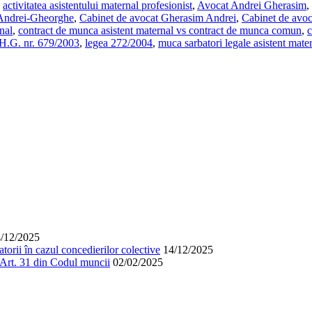
:
activitatea asistentului maternal profesionist
,
Avocat Andrei Gherasim
,
 Andrei-Gheorghe
,
Cabinet de avocat Gherasim Andrei
,
Cabinet de avo
nal
,
contract de munca asistent maternal vs contract de munca comun
,
c
H.G. nr. 679/2003
,
legea 272/2004
,
muca sarbatori legale asistent mate
/12/2025
orii în cazul concedierilor colective
14/12/2025
. Art. 31 din Codul muncii
02/02/2025