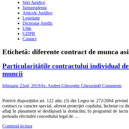
Stiri Juridice
Jurisprudenta
Articole Juridice
Legislatie
Dictionar Juridic
Utile
GDPR
Contact
Etichetă:
diferente contract de munca as
Particularitățile contractului individual d
muncii
februarie 22nd, 2019
Av. Andrei-Gheorghe Gherasim
0 Comments
Potrivit dispozițiilor art. 122 alin. (3) din Legea nr. 272/2004 privind
contract cu caracter special, aferent protecţiei copilului, încheiat cu d
aflaţi în plasament se desfăşoară la domiciliu; b) programul de lucru e
perioada efectuării concediului legal de …
Continuă lectura