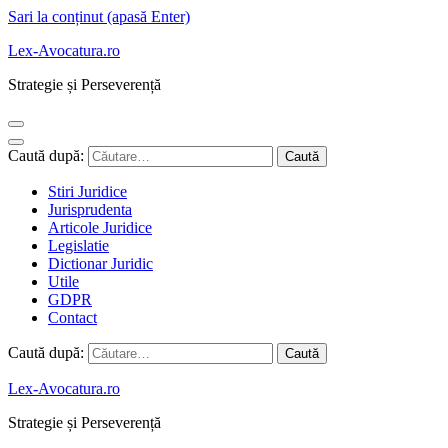
Sari la conținut (apasă Enter)
Lex-Avocatura.ro
Strategie și Perseverență
Caută după:
Stiri Juridice
Jurisprudenta
Articole Juridice
Legislatie
Dictionar Juridic
Utile
GDPR
Contact
Caută după:
Lex-Avocatura.ro
Strategie și Perseverență