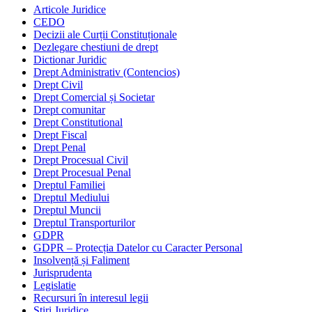
Articole Juridice
CEDO
Decizii ale Curții Constituționale
Dezlegare chestiuni de drept
Dictionar Juridic
Drept Administrativ (Contencios)
Drept Civil
Drept Comercial și Societar
Drept comunitar
Drept Constitutional
Drept Fiscal
Drept Penal
Drept Procesual Civil
Drept Procesual Penal
Dreptul Familiei
Dreptul Mediului
Dreptul Muncii
Dreptul Transporturilor
GDPR
GDPR – Protecția Datelor cu Caracter Personal
Insolvență și Faliment
Jurisprudenta
Legislatie
Recursuri în interesul legii
Stiri Juridice