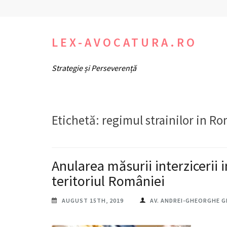
Sari
la
conținut
LEX-AVOCATURA.RO
(apasă
Strategie și Perseverență
Enter)
Etichetă:
regimul strainilor in R
Anularea măsurii interzicerii i
teritoriul României
AUGUST 15TH, 2019
AV. ANDREI-GHEORGHE 