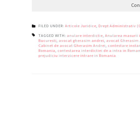
Con
FILED UNDER:
Articole Juridice
,
Drept Administrativ (
TAGGED WITH:
anulare interdictie
,
Anularea masurii i
Bucuresti
,
avocat gherasim andrei
,
avocat Gherasim 
Cabinet de avocat Gherasim Andrei
,
contestare insta
Romania
,
contestarea interdictiei de a intra in Roma
prejudiciu interzicere intrare in Romania