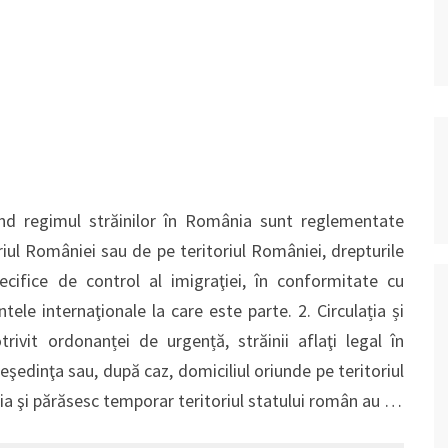
vind regimul străinilor în România sunt reglementate
toriul României sau de pe teritoriul României, drepturile
ecifice de control al imigraţiei, în conformitate cu
le internaţionale la care este parte. 2. Circulația și
rivit ordonanței de urgență, străinii aflaţi legal în
reşedinţa sau, după caz, domiciliul oriunde pe teritoriul
nia şi părăsesc temporar teritoriul statului român au …