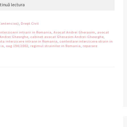
tinuă lectura
Contencios)
,
Drept Civil
nterzicerii intrarii in Romania
,
Avocat Andrei Gherasim
,
avocat
Andrei Gheorghe
,
cabinet avocat Gherasim Andrei-Gheorghe
,
nta interzicere intrare in Romania
,
contestare interzicere strain in
nia
,
oug 194/2002
,
regimul strainilor in Romania
,
reparare