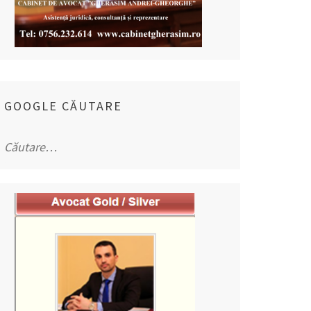
GOOGLE CĂUTARE
Caută
după: