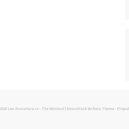
©2026
Lex-Avocatura.ro
· The Minimal | Dezvoltată de
Rara Theme
· Propu