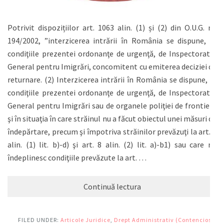
Potrivit dispozițiilor art. 1063 alin. (1) și (2) din O.U.G. nr.
194/2002, ”interzicerea intrării în România se dispune, în
condiţiile prezentei ordonanţe de urgenţă, de Inspectoratul
General pentru Imigrări, concomitent cu emiterea deciziei de
returnare. (2) Interzicerea intrării în România se dispune, în
condiţiile prezentei ordonanţe de urgenţă, de Inspectoratul
General pentru Imigrări sau de organele poliţiei de frontieră
şi în situaţia în care străinul nu a făcut obiectul unei măsuri de
îndepărtare, precum şi împotriva străinilor prevăzuţi la art. 8
alin. (1) lit. b)-d) şi art. 8 alin. (2) lit. a)-b1) sau care nu
îndeplinesc condiţiile prevăzute la art. …
Continuă lectura
FILED UNDER:
Articole Juridice
,
Drept Administrativ (Contencios)