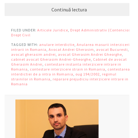
Continuă lectura
FILED UNDER:
Articole Juridice
,
Drept Administrativ (Contencios)
,
Drept Civil
TAGGED WITH:
anulare interdictie
,
Anularea masurii interzicerii
intrarii in Romania
,
Avocat Andrei Gherasim
,
avocat Bucuresti
,
avocat gherasim andrei
,
avocat Gherasim Andrei Gheorghe
,
cabinet avocat Gherasim Andrei-Gheorghe
,
Cabinet de avocat
Gherasim Andrei
,
contestare instanta interzicere intrare in
Romania
,
contestare interzicere strain in Romania
,
contestarea
interdictiei de a intra in Romania
,
oug 194/2002
,
regimul
strainilor in Romania
,
reparare prejudiciu interzicere intrare in
Romania