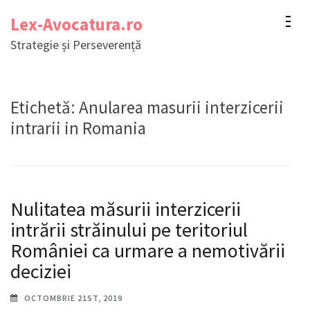
Sari
Lex-Avocatura.ro
la
Strategie și Perseverență
conținut
(apasă
Enter)
Etichetă:
Anularea masurii interzicerii
intrarii in Romania
Nulitatea măsurii interzicerii
intrării străinului pe teritoriul
României ca urmare a nemotivării
deciziei
OCTOMBRIE 21ST, 2019