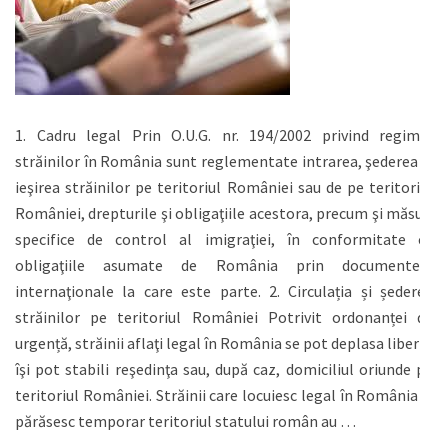
1. Cadru legal Prin O.U.G. nr. 194/2002 privind regimul
străinilor în România sunt reglementate intrarea, şederea şi
ieşirea străinilor pe teritoriul României sau de pe teritoriul
României, drepturile şi obligaţiile acestora, precum şi măsuri
specifice de control al imigraţiei, în conformitate cu
obligaţiile asumate de România prin documentele
internaţionale la care este parte. 2. Circulația și șederea
străinilor pe teritoriul României Potrivit ordonanței de
urgență, străinii aflaţi legal în România se pot deplasa liber şi
îşi pot stabili reşedinţa sau, după caz, domiciliul oriunde pe
teritoriul României. Străinii care locuiesc legal în România şi
părăsesc temporar teritoriul statului român au …