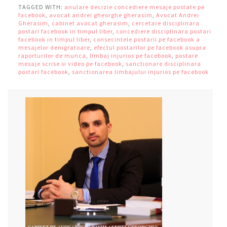
TAGGED WITH:
anulare decizie concediere mesaje postate pe
facebook
,
avocat andrei gheorghe gherasim
,
Avocat Andrei
Gherasim
,
cabinet avocat gherasim
,
cercetare disciplinara
postari facebook in timpul liber
,
concediere disciplinara postari
facebook in timpul liber
,
consecintele postarii pe facebook a
mesajelor denigratoare
,
efectul postarilor pe facebook asupra
raporturilor de munca
,
limbaj injurios pe facebook
,
postare
mesaje scrise si video pe facebook
,
sanctionare disciplinara
postari facebook
,
sanctionarea limbajului injurios pe facebook