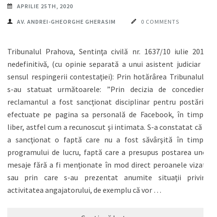
APRILIE 25TH, 2020
AV. ANDREI-GHEORGHE GHERASIM
0 COMMENTS
Tribunalul Prahova, Sentinţa civilă nr. 1637/10 iulie 2019,
nedefinitivă, (cu opinie separată a unui asistent judiciar în
sensul respingerii contestaţiei): Prin hotărârea Tribunalului
s-au statuat următoarele: ”Prin decizia de concediere,
reclamantul a fost sancţionat disciplinar pentru postările
efectuate pe pagina sa personală de Facebook, în timpul
liber, astfel cum a recunoscut şi intimata. S-a constatat că s-
a sancţionat o faptă care nu a fost săvârşită în timpul
programului de lucru, faptă care a presupus postarea unor
mesaje fără a fi menţionate în mod direct peroanele vizate
sau prin care s-au prezentat anumite situaţii privind
activitatea angajatorului, de exemplu că vor …