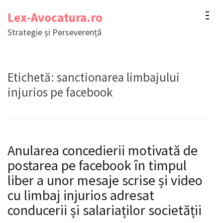
Sari
Lex-Avocatura.ro
la
Strategie și Perseverență
conținut
(apasă
Enter)
Etichetă:
sanctionarea limbajului
injurios pe facebook
Anularea concedierii motivată de
postarea pe facebook în timpul
liber a unor mesaje scrise și video
cu limbaj injurios adresat
conducerii și salariaților societății