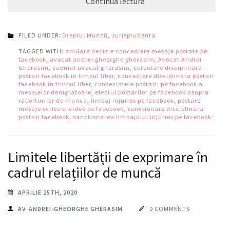
Continuă lectura
FILED UNDER:
Dreptul Muncii
,
Jurisprudenta
TAGGED WITH:
anulare decizie concediere mesaje postate pe
facebook
,
avocat andrei gheorghe gherasim
,
Avocat Andrei
Gherasim
,
cabinet avocat gherasim
,
cercetare disciplinara
postari facebook in timpul liber
,
concediere disciplinara postari
facebook in timpul liber
,
consecintele postarii pe facebook a
mesajelor denigratoare
,
efectul postarilor pe facebook asupra
raporturilor de munca
,
limbaj injurios pe facebook
,
postare
mesaje scrise si video pe facebook
,
sanctionare disciplinara
postari facebook
,
sanctionarea limbajului injurios pe facebook
Limitele libertății de exprimare în
cadrul relațiilor de muncă
APRILIE 25TH, 2020
AV. ANDREI-GHEORGHE GHERASIM
0 COMMENTS