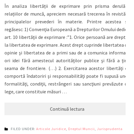
În analiza libertății de exprimare prin prisma derulării
relațiilor de muncă, apreciem necesară trecerea în revistă a
principalelor prevederi în materie. Printre acestea se
regăsesc: 1) Convenţia Europeană a Drepturilor Omului dedică
art. 10 libertăţii de exprimare :”1. Orice persoană are dreptul
la libertatea de exprimare. Acest drept cuprinde libertatea de
opinie şi libertatea de a primi sau de a comunica informaţii
ori idei fără amestecul autorităţilor publice şi fără a ţine
seama de frontiere. (…) 2. Exercitarea acestor libertăţi ce
comportă îndatoriri şi responsabilităţi poate fi supusă unor
formalităţi, condiţii, restrângeri sau sancţiuni prevăzute de
lege, care constituie măsuri …
Continuă lectura
FILED UNDER:
Articole Juridice
,
Dreptul Muncii
,
Jurisprudenta