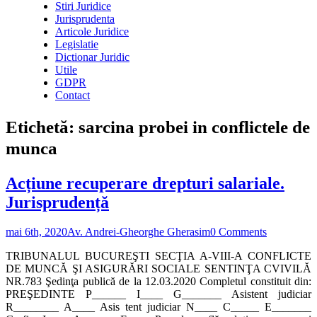
Stiri Juridice
Jurisprudenta
Articole Juridice
Legislatie
Dictionar Juridic
Utile
GDPR
Contact
Etichetă:
sarcina probei in conflictele de
munca
Acțiune recuperare drepturi salariale.
Jurisprudență
mai 6th, 2020
Av. Andrei-Gheorghe Gherasim
0 Comments
TRIBUNALUL BUCUREŞTI SECŢIA A-VIII-A CONFLICTE
DE MUNCĂ ŞI ASIGURĂRI SOCIALE SENTINŢA CVIVILĂ
NR.783 Şedinţa publică de la 12.03.2020 Completul constituit din:
PREŞEDINTE P______ I____ G_______ Asistent judiciar
R________ A____ Asis tent judiciar N____ C_____ E_______