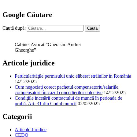
Google Căutare
Caută după:
Cabinet Avocat ”Gherasim Andrei
Gheorghe”
Articole juridice
Particularitățile permisului unic eliberat străinilor în România
14/12/2025
Cum negociați corect pachetul compensatoriu/salariile
compensatorii în cazul concedierilor colective
14/12/2025
Condițiile încetării contractului de muncă în perioada de
probă. Art. 31 din Codul muncii
02/02/2025
Categorii
Articole Juridice
CEDO