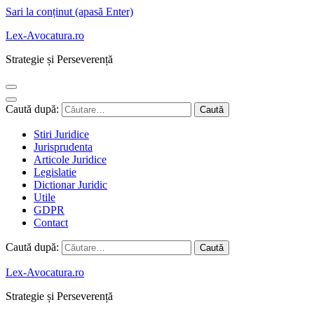
Sari la conținut (apasă Enter)
Lex-Avocatura.ro
Strategie și Perseverență
Caută după:
Stiri Juridice
Jurisprudenta
Articole Juridice
Legislatie
Dictionar Juridic
Utile
GDPR
Contact
Caută după:
Lex-Avocatura.ro
Strategie și Perseverență