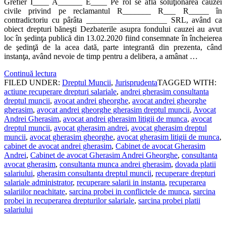
Grefier I____ A______ E____ Pe rol se află soluţionarea cauzei
civile privind pe reclamantul R_______ R___ R_____ în
contradictoriu cu pârâta ____________________ SRL, având ca
obiect drepturi băneşti Dezbaterile asupra fondului cauzei au avut
loc în şedinţa publică din 13.02.2020 fiind consemnate în încheierea
de şedinţă de la acea dată, parte integrantă din prezenta, când
instanţa, având nevoie de timp pentru a delibera, a amânat …
Continuă lectura
FILED UNDER:
Dreptul Muncii
,
Jurisprudenta
TAGGED WITH:
actiune recuperare drepturi salariale
,
andrei gherasim consultanta
dreptul muncii
,
avocat andrei gheorghe
,
avocat andrei gheorghe
gherasim
,
avocat andrei gheorghe gherasim dreptul muncii
,
Avocat
Andrei Gherasim
,
avocat andrei gherasim litigii de munca
,
avocat
dreptul muncii
,
avocat gherasim andrei
,
avocat gherasim dreptul
muncii
,
avocat gherasim gheorghe
,
avocat gherasim litigii de munca
,
cabinet de avocat andrei gherasim
,
Cabinet de avocat Gherasim
Andrei
,
Cabinet de avocat Gherasim Andrei Gheorghe
,
consultanta
avocat gherasim
,
consultanta munca andrei gherasim
,
dovada platii
salariului
,
gherasim consultanta dreptul muncii
,
recuperare drepturi
salariale administrator
,
recuperare salarii in instanta
,
recuperarea
salariilor neachitate
,
sarcina probei in conflictele de munca
,
sarcina
probei in recuperarea drepturilor salariale
,
sarcina probei platii
salariului