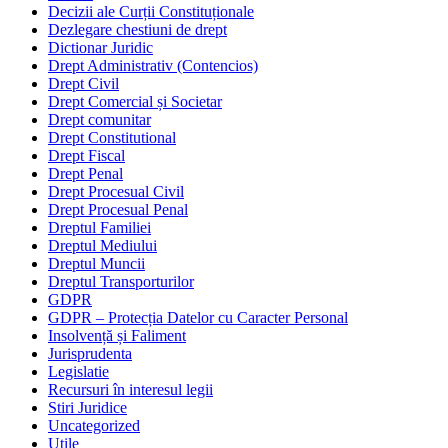
Decizii ale Curții Constituționale
Dezlegare chestiuni de drept
Dictionar Juridic
Drept Administrativ (Contencios)
Drept Civil
Drept Comercial și Societar
Drept comunitar
Drept Constitutional
Drept Fiscal
Drept Penal
Drept Procesual Civil
Drept Procesual Penal
Dreptul Familiei
Dreptul Mediului
Dreptul Muncii
Dreptul Transporturilor
GDPR
GDPR – Protecția Datelor cu Caracter Personal
Insolvență și Faliment
Jurisprudenta
Legislatie
Recursuri în interesul legii
Stiri Juridice
Uncategorized
Utile