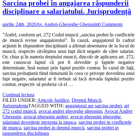
Sarcina probei în angajarea răspunderii
disciplinare a salariatului. Jurisprudență
aprilie 24th, 2020
Av. Andrei-Gheorghe Gherasim
0 Comments
”Astfel, conform art. 272 Codul muncii „sarcina probei în conflictele
de muncă revine angajatorului”. În cauză, angajatorul în cadrul
acţiunii în răspundere disciplinară a afirmat absentarea de la locul de
muncă, respectiv săvârşirea unui fapt ilicit negativ de către salariat.
Or, chiar şi în materia dreptului muncii, dincolo de aplicarea art. 272,
este cunoscut faptul că pot fi dovedite şi faptele negative
determinate, însă numai prin faptul pozitiv contrar. În cazul de faţă,
sarcina probaţiunii fiind răsturnată în ceea ce priveşte dovedirea unui
fapt negativ, salariatul ar fi trebuit să facă dovada faptului pozitiv
contrar, respectiv să probeze că el …
Continuă lectura
FILED UNDER:
Articole Juridice
,
Dreptul Muncii
,
Jurisprudenta
TAGGED WITH:
angajatorul are sarcina probei
,
art
272 codul muncii
,
avocat andrei gheorghe gherasim
,
Avocat Andrei
Gherasim
,
avocat gherasim andrei
,
avocat gherasim gheorghe
,
salariatul dovedeste prezenta la munca
,
sarcina probei in conflictele
de munca
,
sarcina probei in dreptul muncii
,
sarcina probei in
raspunderea disciplinara