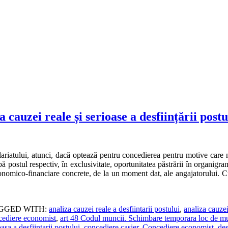
cauzei reale și serioase a desființării postu
riatului, atunci, dacă optează pentru concedierea pentru motive care nu
ă postul respectiv, în exclusivitate, oportunitatea păstrării în organigr
conomico-financiare concrete, de la un moment dat, ale angajatorului. Cu a
GGED WITH:
analiza cauzei reale a desfiintarii postului
,
analiza cauzei
cediere economist
,
art 48 Codul muncii. Schimbare temporara loc de m
asa a desfiintarii postului
,
concediere casier
,
Concediere economist
,
des