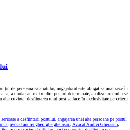
lui
 ţin de persoana salariatului, angajatorul este obligat să analizeze în
ama sa, a unuia sau mai multor posturi determinate, analiza urmând a se
lte cuvinte, desfiinţarea unui post se face în exclusivitate pe criterii
 serioase a desfiintarii postului
,
angajarea unei alte persoane pe postul
unca
,
avocat andrei gheorghe gherasim
,
Avocat Andrei Gherasim
,
fiintare post casier
,
desfiintare post economist
,
desfiintare post