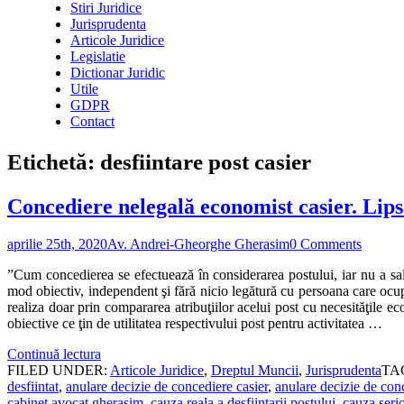
Stiri Juridice
Jurisprudenta
Articole Juridice
Legislatie
Dictionar Juridic
Utile
GDPR
Contact
Etichetă:
desfiintare post casier
Concediere nelegală economist casier. Lipsa 
aprilie 25th, 2020
Av. Andrei-Gheorghe Gherasim
0 Comments
”Cum concedierea se efectuează în considerarea postului, iar nu a sala
mod obiectiv, independent şi fără nicio legătură cu persoana care ocup
realiza doar prin compararea atribuţiilor acelui post cu necesităţile e
obiective ce ţin de utilitatea respectivului post pentru activitatea …
Continuă lectura
FILED UNDER:
Articole Juridice
,
Dreptul Muncii
,
Jurisprudenta
TA
desfiintat
,
anulare decizie de concediere casier
,
anulare decizie de con
cabinet avocat gherasim
,
cauza reala a desfiintarii postului
,
cauza serio