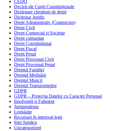
CEDO
Decizii ale Curții Constituționale
Dezlegare chestiuni de drept
Dictionar Juridic
Drept Administrativ (Contencios)
Drept Civil
Drept Comercial și Societar
Drept comunitar
Drept Constitutional
Drept Fiscal
Drept Penal
Drept Procesual Civil
Drept Procesual Penal
Dreptul Familiei
Dreptul Mediului
Dreptul Muncii
Dreptul Transporturilor
GDPR
GDPR – Protecția Datelor cu Caracter Personal
Insolvență și Faliment
Jurisprudenta
Legislatie
Recursuri în interesul legii
Stiri Juridice
Uncategorized