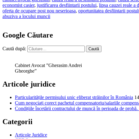
economist casier
,
justificarea desfiintarii postului
,
lipsa cauzei reale a d
oferta de ocupare post nou neserioasa
,
oportunitatea desfiintarii postul
abuziva a locului muncii
Google Căutare
Caută după:
Cabinet Avocat ”Gherasim Andrei
Gheorghe”
Articole juridice
Particularitățile permisului unic eliberat străinilor în România
14
Cum negociați corect pachetul compensatoriu/salariile compensat
Condițiile încetării contractului de muncă în perioada de probă
Categorii
Articole Juridice