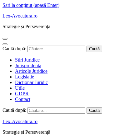
Sari la conținut (apasă Enter)
Lex-Avocatura.ro
Strategie și Perseverență
Caută după:
Stiri Juridice
Jurisprudenta
Articole Juridice
Legislatie
Dictionar Juridic
Utile
GDPR
Contact
Caută după:
Lex-Avocatura.ro
Strategie și Perseverență