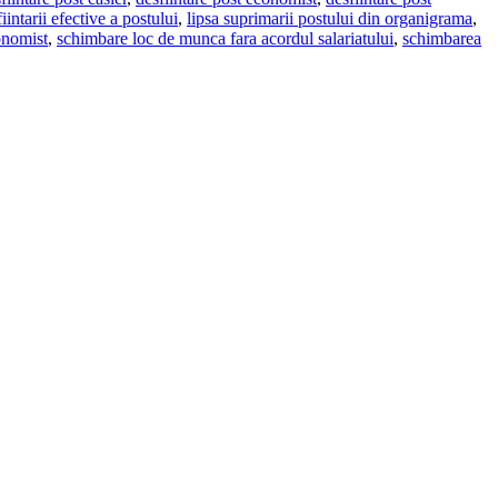
fiintarii efective a postului
,
lipsa suprimarii postului din organigrama
,
onomist
,
schimbare loc de munca fara acordul salariatului
,
schimbarea