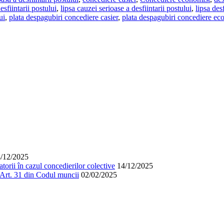
esfiintarii postului
,
lipsa cauzei serioase a desfiintarii postului
,
lipsa des
ui
,
plata despagubiri concediere casier
,
plata despagubiri concediere ec
/12/2025
orii în cazul concedierilor colective
14/12/2025
. Art. 31 din Codul muncii
02/02/2025