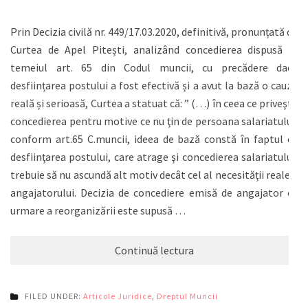
Prin Decizia civilă nr. 449/17.03.2020, definitivă, pronunțată de
Curtea de Apel Pitești, analizând concedierea dispusă în
temeiul art. 65 din Codul muncii, cu precădere dacă
desființarea postului a fost efectivă și a avut la bază o cauză
reală și serioasă, Curtea a statuat că: ” (…) în ceea ce priveşte
concedierea pentru motive ce nu ţin de persoana salariatului,
conform art.65 C.muncii, ideea de bază constă în faptul că
desfiinţarea postului, care atrage şi concedierea salariatului,
trebuie să nu ascundă alt motiv decât cel al necesităţii reale a
angajatorului. Decizia de concediere emisă de angajator ca
urmare a reorganizării este supusă …
Continuă lectura
FILED UNDER:
Articole Juridice
,
Dreptul Muncii