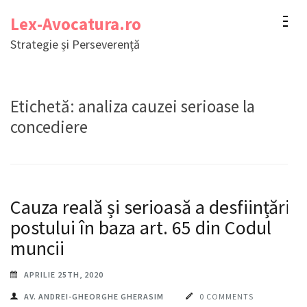
Sari
Lex-Avocatura.ro
la
Strategie și Perseverență
conținut
(apasă
Enter)
Etichetă:
analiza cauzei serioase la
concediere
Cauza reală și serioasă a desființării
postului în baza art. 65 din Codul
muncii
APRILIE 25TH, 2020
AV. ANDREI-GHEORGHE GHERASIM
0 COMMENTS