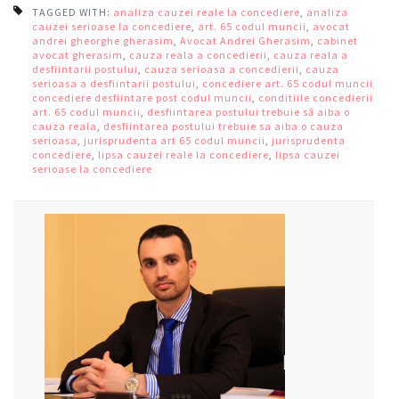
TAGGED WITH:
analiza cauzei reale la concediere
,
analiza
cauzei serioase la concediere
,
art. 65 codul muncii
,
avocat
andrei gheorghe gherasim
,
Avocat Andrei Gherasim
,
cabinet
avocat gherasim
,
cauza reala a concedierii
,
cauza reala a
desfiintarii postului
,
cauza serioasa a concedierii
,
cauza
serioasa a desfiintarii postului
,
concediere art. 65 codul muncii
,
concediere desfiintare post codul muncii
,
conditiile concedierii
art. 65 codul muncii
,
desfiintarea postului trebuie să aiba o
cauza reala
,
desfiintarea postului trebuie sa aiba o cauza
serioasa
,
jurisprudenta art 65 codul muncii
,
jurisprudenta
concediere
,
lipsa cauzei reale la concediere
,
lipsa cauzei
serioase la concediere