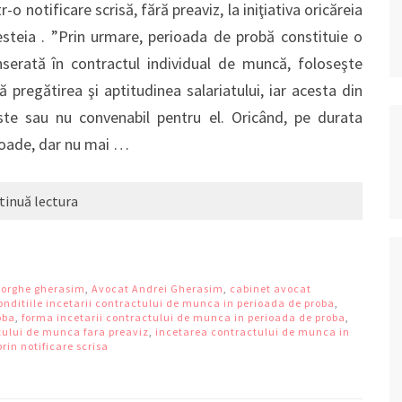
o notificare scrisă, fără preaviz, la iniţiativa oricăreia
esteia . ”Prin urmare, perioada de probă constituie o
nserată în contractul individual de muncă, foloseşte
ă pregătirea şi aptitudinea salariatului, iar acesta din
te sau nu convenabil pentru el. Oricând, pe durata
rioade, dar nu mai …
tinuă lectura
eorghe gherasim
,
Avocat Andrei Gherasim
,
cabinet avocat
onditiile incetarii contractului de munca in perioada de proba
,
oba
,
forma incetarii contractului de munca in perioada de proba
,
tului de munca fara preaviz
,
incetarea contractului de munca in
in notificare scrisa