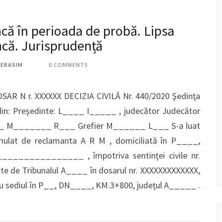
că în perioada de probă. Lipsa
ncă. Jurisprudență
HERASIM
0 COMMENTS
AR N r. XXXXXX DECIZIA CIVILĂ Nr. 440/2020 Şedinţa
din: Preşedinte: L____ I_____ , judecător Judecător
 M_______ R___ Grefier M______ L___ S-a luat
ormulat de reclamanta A R M , domiciliată în P____,
____________ , împotriva sentinţei civile nr.
te de Tribunalul A____ în dosarul nr. XXXXXXXXXXXXX,
 sediul în P__, DN____, KM.3+800, judeţul A_____ .