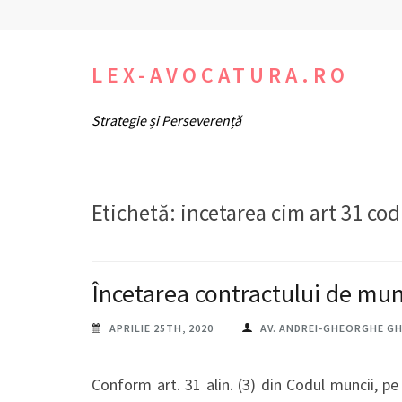
Sari
la
conținut
LEX-AVOCATURA.RO
(apasă
Strategie și Perseverență
Enter)
Etichetă:
incetarea cim art 31 co
Încetarea contractului de mu
APRILIE 25TH, 2020
AV. ANDREI-GHEORGHE G
Conform art. 31 alin. (3) din Codul muncii, pe