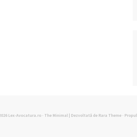
©2026
Lex-Avocatura.ro
· The Minimal | Dezvoltată de
Rara Theme
· Propu