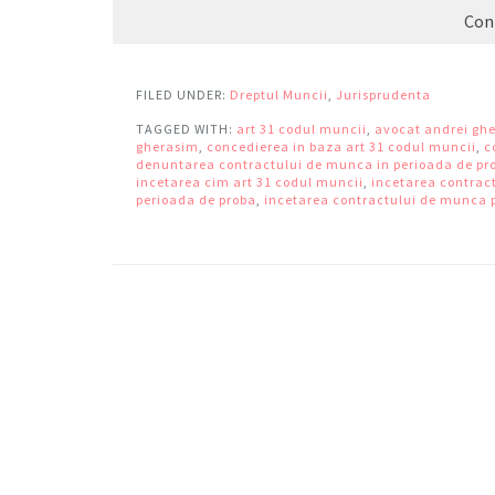
Con
FILED UNDER:
Dreptul Muncii
,
Jurisprudenta
TAGGED WITH:
art 31 codul muncii
,
avocat andrei gh
gherasim
,
concedierea in baza art 31 codul muncii
,
c
denuntarea contractului de munca in perioada de pr
incetarea cim art 31 codul muncii
,
incetarea contrac
perioada de proba
,
incetarea contractului de munca pr