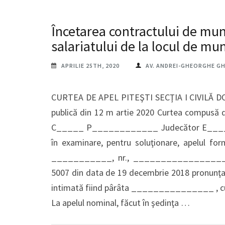
Încetarea contractului de mun
salariatului de la locul de mu
APRILIE 25TH, 2020
AV. ANDREI-GHEORGHE G
CURTEA DE APEL PITEŞTI SECŢIA I CIVILĂ DOS
publică din 12 m artie 2020 Curtea compusă 
C_____ P____________ Judecător E____
în examinare, pentru soluţionare, apelul f
___________, nr., ____________________
5007 din data de 19 decembrie 2018 pronunţa
intimată fiind pârâta _______________ , cu
La apelul nominal, făcut în şedinţa …