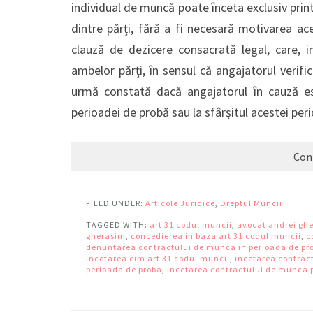
individual de muncă poate înceta exclusiv printr-
dintre părţi, fără a fi necesară motivarea ac
clauză de dezicere consacrată legal, care, i
ambelor părţi, în sensul că angajatorul verific
urmă constată dacă angajatorul în cauză es
perioadei de probă sau la sfârşitul acestei pe
Con
FILED UNDER:
Articole Juridice
,
Dreptul Muncii
TAGGED WITH:
art 31 codul muncii
,
avocat andrei gh
gherasim
,
concedierea in baza art 31 codul muncii
,
c
denuntarea contractului de munca in perioada de pr
incetarea cim art 31 codul muncii
,
incetarea contrac
perioada de proba
,
incetarea contractului de munca pr