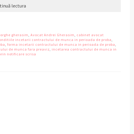
tinuă lectura
eorghe gherasim
,
Avocat Andrei Gherasim
,
cabinet avocat
onditiile incetarii contractului de munca in perioada de proba
,
oba
,
forma incetarii contractului de munca in perioada de proba
,
tului de munca fara preaviz
,
incetarea contractului de munca in
in notificare scrisa