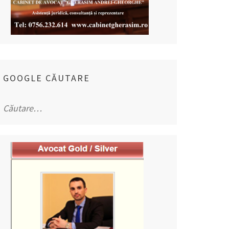
GOOGLE CĂUTARE
Caută
după: